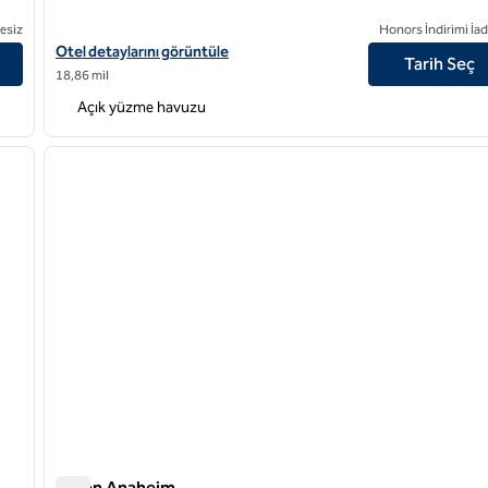
esiz
Honors İndirimi İad
Hilton Los Angeles Airport için otel detaylarını görüntüleyin
Otel detaylarını görüntüle
Tarih Seç
18,86 mil
Açık yüzme havuzu
/
12
1
sonraki görsel
önceki görsel
1 / 12
Hilton Anaheim