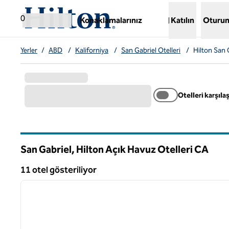
İçeriğe geçiş yap
,
Yeni bir sekme açar
0
Konaklamalarınız
Katılın
Oturum
Yerler
/
ABD
/
Kaliforniya
/
San Gabriel Otelleri
/
Hilton San 
Otelleri karşılaş
San Gabriel, Hilton Açık Havuz Otelleri
CA
Kaliforniya
11 otel gösteriliyor
1
11 otel gösteriliyor
önceki görsel
1 / 13