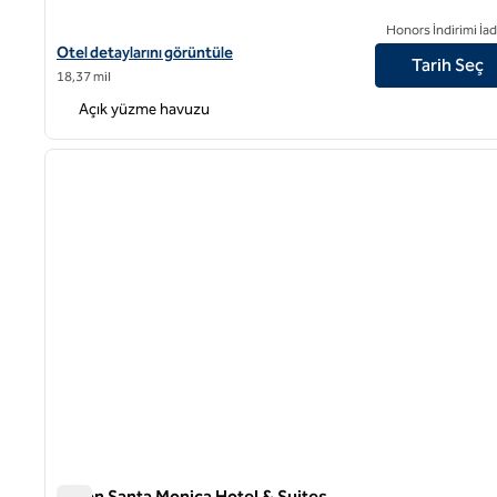
Honors İndirimi İad
Hilton Los Angeles Culver City için otel detaylarını görüntüleyin
Otel detaylarını görüntüle
Tarih Seç
18,37 mil
Açık yüzme havuzu
1
önceki görsel
1 / 12
Hilton Santa Monica Hotel & Suites