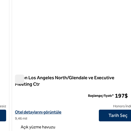
Hilton Los Angeles North/Glendale ve Executive
Meeting Ctr
Hilton Los Angeles North/Glendale ve Executive Meeting 
197$
Başlangıç fiyatı*
esiz
Honors İndi
Hilton Los Angeles North/Glendale & Executive Meeting Ctr için o
Otel detaylarını görüntüle
Tarih Seç
9,46 mil
Açık yüzme havuzu