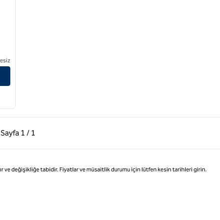
esiz
ki Sayfa, 1 / 1
Sonraki Sayfa, 1 / 1
Sayfa
1 / 1
Sayfa 1 / 1
değişikliğe tabidir. Fiyatlar ve müsaitlik durumu için lütfen kesin tarihleri girin.