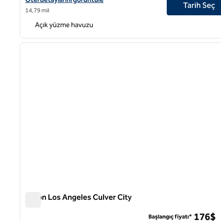
Tarih Seç
14,79 mil
Açık yüzme havuzu
1
önceki görsel
1 / 12
Hilton Los Angeles Culver City
Hilton Los Angeles Culver City
176$
Başlangıç fiyatı*