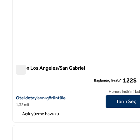
Hilton Los Angeles/San Gabriel
Hilton Los Angeles/San Gabriel
122$
Başlangıç fiyatı*
Honors İndirimi İad
Hilton Los Angeles/San Gabriel için otel ayrıntılarını görüntüleyin
Otel detaylarını görüntüle
Tarih Seç
1,32 mil
Açık yüzme havuzu
1
önceki görsel
1 / 12