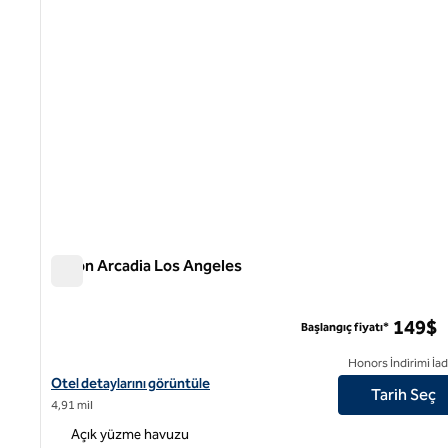
Hilton Arcadia Los Angeles
Hilton Arcadia Los Angeles
149$
Başlangıç fiyatı*
Honors İndirimi İad
Hilton Arcadia Los Angeles için otel ayrıntılarını görüntüleyin
Otel detaylarını görüntüle
Tarih Seç
4,91 mil
Açık yüzme havuzu