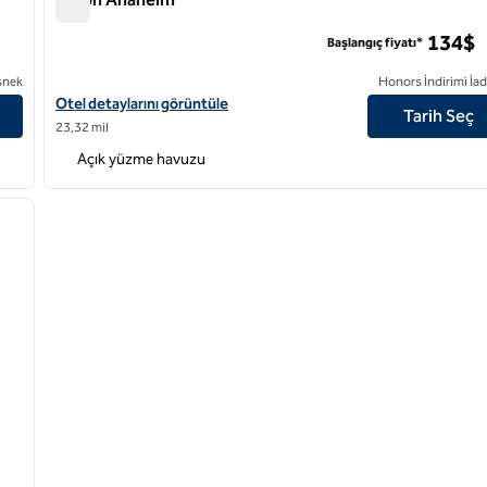
Hilton Anaheim
134$
Başlangıç fiyatı*
snek
Honors İndirimi İad
yin
Hilton Anaheim için otel detaylarını görüntüleyin
Otel detaylarını görüntüle
Tarih Seç
23,32 mil
Açık yüzme havuzu
/
11
sonraki görsel