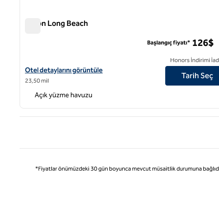
Hilton Long Beach
Hilton Long Beach
126$
Başlangıç fiyatı*
Honors İndirimi İad
Hilton Long Beach için otel detaylarını görüntüleyin
Otel detaylarını görüntüle
Tarih Seç
23,50 mil
Açık yüzme havuzu
Önce
*Fiyatlar önümüzdeki 30 gün boyunca mevcut müsaitlik durumuna bağlıdır ve 