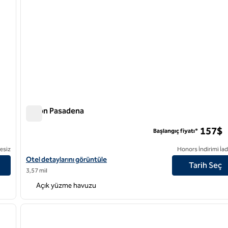
Hilton Pasadena
Hilton Pasadena
157$
Başlangıç fiyatı*
esiz
Honors İndirimi İad
Hilton Pasadena için otel detaylarını görüntüleyin
Otel detaylarını görüntüle
Tarih Seç
3,57 mil
Açık yüzme havuzu
/
12
1
sonraki görsel
önceki görsel
1 / 12