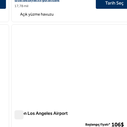
Tarih Seç
17,78 mil
Açık yüzme havuzu
/
12
1
sonraki görsel
önceki görsel
1 / 12
Hilton Los Angeles Airport
Hilton Los Angeles Airport
106$
Başlangıç fiyatı*