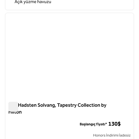
Açık yüzme havuzu
1
/
12
önceki görsel
sonraki
1 / 12
The Hadsten Solvang, Tapestry Collection by
Hilton
The Hadsten Solvang, Tapestry Collection by Hilton
130$
Başlangıç fiyatı*
Honors İndirimi İadesiz