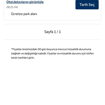
Hadsten Solvang, Tapestry Collection by Hilton için otel detaylarını 
Otel detaylarını görüntüle
Tarih Seç
28,21 mil
Ücretsiz park alanı
Önceki Sayfa, 1 / 1
Sonraki Sayfa, 1 / 1
Sayfa
1 / 1
Sayfa 1 / 1
*Fiyatlar önümüzdeki 30 gün boyunca mevcut müsaitlik durumuna
bağlıdır ve değişikliğe tabidir. Fiyatlar ve müsaitlik durumu için lütfen
kesin tarihleri girin.