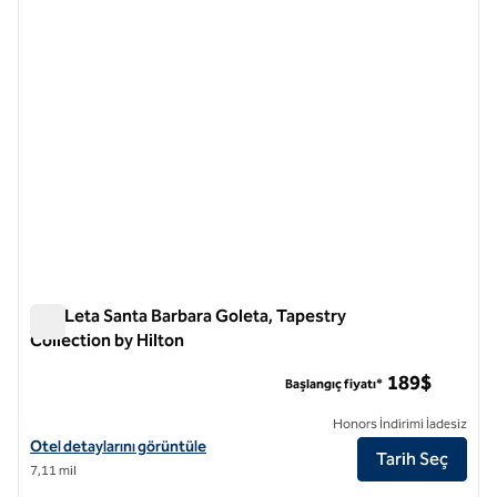
The Leta Santa Barbara Goleta, Tapestry
Collection by Hilton
The Leta Santa Barbara Goleta, Tapestry Collection by Hilton
189$
Başlangıç fiyatı*
Honors İndirimi İadesiz
The Leta Santa Barbara Goleta, Tapestry Collection by Hilton için otel
Otel detaylarını görüntüle
Tarih Seç
7,11 mil