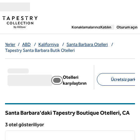
İçeriğe geçiş yap
,
Yeni bir sekme aç
Konaklamalarınız
Katılın
Oturum açın
Yerler
/
ABD
/
Kaliforniya
/
Santa Barbara Otelleri
/
Tapestry Santa Barbara Butik Otelleri
Otelleri
Ücretsiz park al
karşılaştırın
Önerilen filtreler
Santa Barbara'daki Tapestry Boutique Otelleri,
CA
Kaliforniya
3 otel gösteriliyor
1
/
12
3 otel gösteriliyor
önceki görsel
sonraki
1 / 12