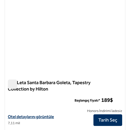
The Leta Santa Barbara Goleta, Tapestry
Collection by Hilton
The Leta Santa Barbara Goleta, Tapestry Collection by Hilton
189$
Başlangıç fiyatı*
Honors İndirimi İadesiz
The Leta Santa Barbara Goleta, Tapestry Collection by Hilton için otel
Otel detaylarını görüntüle
Tarih Seç
7,11 mil