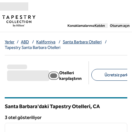
İçeriğe geçiş yap
,
Yeni bir sekme aç
Konaklamalarınız
Katılın
Oturum açın
Yerler
/
ABD
/
Kaliforniya
/
Santa Barbara Otelleri
/
Tapestry Santa Barbara Otelleri
Otelleri
Ücretsiz park al
karşılaştırın
Önerilen filtreler
Santa Barbara'daki Tapestry Otelleri,
CA
Kaliforniya
3 otel gösteriliyor
1
/
12
3 otel gösteriliyor
önceki görsel
sonraki
1 / 12