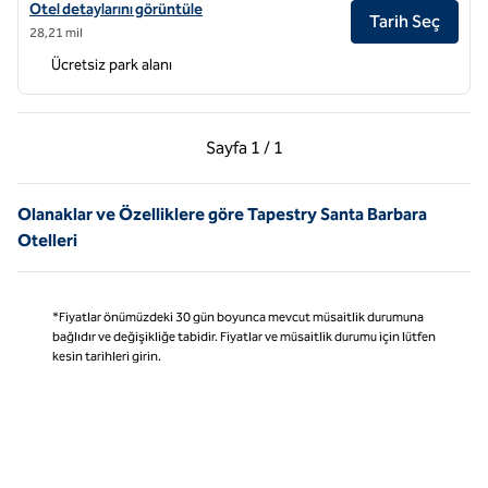
Hadsten Solvang, Tapestry Collection by Hilton için otel detaylarını 
Otel detaylarını görüntüle
Tarih Seç
28,21 mil
Ücretsiz park alanı
Önceki Sayfa, 1 / 1
Sonraki Sayfa, 1 / 1
Sayfa
1 / 1
Sayfa 1 / 1
Olanaklar ve Özelliklere göre Tapestry Santa Barbara
Otelleri
*Fiyatlar önümüzdeki 30 gün boyunca mevcut müsaitlik durumuna
bağlıdır ve değişikliğe tabidir. Fiyatlar ve müsaitlik durumu için lütfen
kesin tarihleri girin.