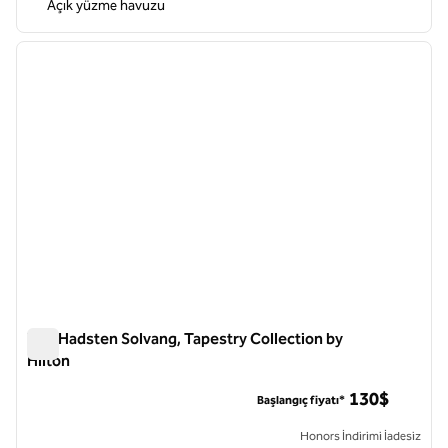
Açık yüzme havuzu
1
/
12
önceki görsel
sonraki
1 / 12
The Hadsten Solvang, Tapestry Collection by
Hilton
The Hadsten Solvang, Tapestry Collection by Hilton
130$
Başlangıç fiyatı*
Honors İndirimi İadesiz