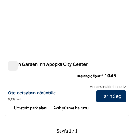
Hilton Garden Inn Apopka City Center
Hilton Garden Inn Apopka City Center
104$
Başlangıç fiyatı*
Honors İndirimi İadesiz
Hilton Garden Inn Apopka City Center için otel detaylarını görüntüley
Otel detaylarını görüntüle
Tarih Seç
9,08 mil
Ücretsiz park alanı
Açık yüzme havuzu
Önceki Sayfa, 1 / 1
Sonraki Sayfa, 1 / 1
Sayfa
1 / 1
Sayfa 1 / 1