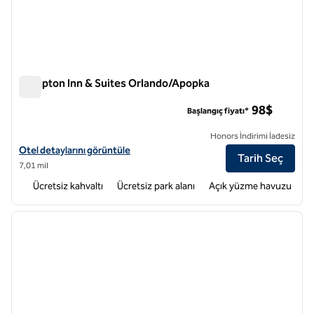
Hampton Inn & Suites Orlando/Apopka
Hampton Inn & Suites Orlando/Apopka
98$
Başlangıç fiyatı*
Honors İndirimi İadesiz
Hampton Inn & Suites Orlando-Apopka otel detaylarını görüntüleyin
Otel detaylarını görüntüle
Tarih Seç
7,01 mil
Ücretsiz kahvaltı
Ücretsiz park alanı
Açık yüzme havuzu
1
/
12
önceki görsel
sonraki
1 / 12