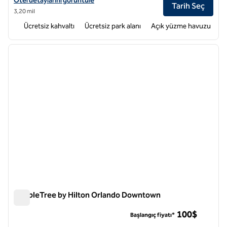
Otel detaylarını görüntüle
Tarih Seç
3,20 mil
Ücretsiz kahvaltı
Ücretsiz park alanı
Açık yüzme havuzu
1
/
11
önceki görsel
sonraki
1 / 11
DoubleTree by Hilton Orlando Downtown
DoubleTree by Hilton Orlando Downtown
100$
Başlangıç fiyatı*