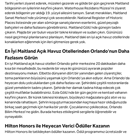
Tarihi yerleri ziyaret ederek, müzeleri gezerek ve gölde bir gün geçirerek Maitland
bölgesinin en iyilerinin keyfini çıkarın. Waterhouse Rezidans Müzesi'ni ziyaret
ederek bölgenin yer aldığı 19. yüzyıl ailesini tanıyın. Sanat meraklıları, Maitland
Sanat Merkezi'nde yürümeyi çok seveceklerdir. National Register of Historic
Places listesinde yer alan sömürge sanatçılarının eserlerini, güzel peyzajlı
bahçeleri ve daha fazlasını görebilirsiniz. Maitland Gölü'nde güneşin tadını
çıkarın. Plajda bir yer bulun veya bir tekne kiralayın ve sudan çıkın. Gününüzü
nasıl geçirmeyi planlarsanız planlayın, Maitland'daki en iyi açık havuz otellerinde
konaklarken eğlenmek için ileri gitmenize gerek yok.
En İyi Maitland Açık Havuz Otellerinden Orlando'nun Daha
Fazlasını Görün
En iyi Maitland açık havuz otelleri Orlando şehir merkezine 20 dakikadan daha
kısa bir mesafededir, bu nedenle bir veya iki gününüzü ayırarak popüler
destinasyonu mekan. Elbette dünyanın dört bir yanından gelen ziyaretçiler,
tema parklarının büyüsünü yaşamak için Orlando'ya akın ediyor. Ama Orlando'da
heyecan dolu yolculuklardan çok daha fazlası var. Şehirdeki çeşitli restoranlarda
güzel yemeklerin tadını çıkarın. Şehirde her damak tadına hitap edecek çok
çeşitli mutfaklar bulabilirsiniz. Eola Gölü'nde bir gün geçirin ve kentsel vahanın
keyfini çıkarın. Bir kürek teknesi kiralayın, büyüleyici mağazalara göz atın ve su
kenarında rahatlayın. Şehrin koşuşturmacasından kaçmaya hazır olduğunuzda
birkaç saat geçirmek için harika bir yerdir. Çocuklarınız çekilecekse, Orlando
Bilim Merkezi'ne gidin. Burada herkes etkileşimli sergilerle öğrenebilir ve
oynayabilir.
Hilton Honors ile Heyecan Verici Ödüller Kazanın
Hilton Honors ile tatildeyken ödüller kazanın. Ödül programımız ücretsizdir ve