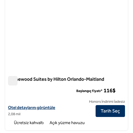
Homewood Suites by Hilton Orlando-Maitland
Homewood Suites by Hilton Orlando-Maitland
116$
Başlangıç fiyatı*
Honors İndirimi İadesiz
Homewood Suites by Hilton Orlando-Maitland için otel detaylarını gö
Otel detaylarını görüntüle
Tarih Seç
2,08 mil
Ücretsiz kahvaltı
Açık yüzme havuzu
1
/
12