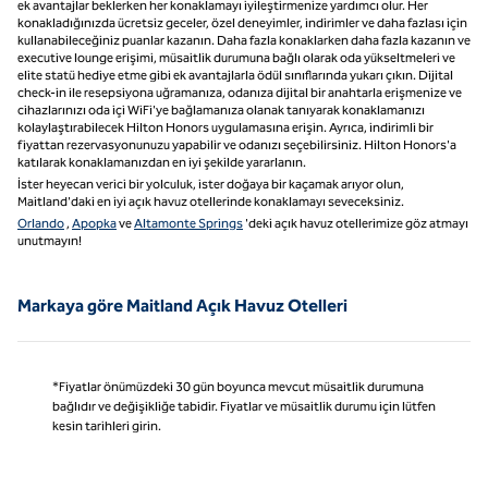
ek avantajlar beklerken her konaklamayı iyileştirmenize yardımcı olur. Her
konakladığınızda ücretsiz geceler, özel deneyimler, indirimler ve daha fazlası için
kullanabileceğiniz puanlar kazanın. Daha fazla konaklarken daha fazla kazanın ve
executive lounge erişimi, müsaitlik durumuna bağlı olarak oda yükseltmeleri ve
elite statü hediye etme gibi ek avantajlarla ödül sınıflarında yukarı çıkın. Dijital
check-in ile resepsiyona uğramanıza, odanıza dijital bir anahtarla erişmenize ve
cihazlarınızı oda içi WiFi'ye bağlamanıza olanak tanıyarak konaklamanızı
kolaylaştırabilecek Hilton Honors uygulamasına erişin. Ayrıca, indirimli bir
fiyattan rezervasyonunuzu yapabilir ve odanızı seçebilirsiniz. Hilton Honors'a
katılarak konaklamanızdan en iyi şekilde yararlanın.
İster heyecan verici bir yolculuk, ister doğaya bir kaçamak arıyor olun,
Maitland'daki en iyi açık havuz otellerinde konaklamayı seveceksiniz.
Orlando
,
Apopka
ve
Altamonte Springs
'deki açık havuz otellerimize göz atmayı
unutmayın!
Markaya göre Maitland Açık Havuz Otelleri
*Fiyatlar önümüzdeki 30 gün boyunca mevcut müsaitlik durumuna
bağlıdır ve değişikliğe tabidir. Fiyatlar ve müsaitlik durumu için lütfen
kesin tarihleri girin.