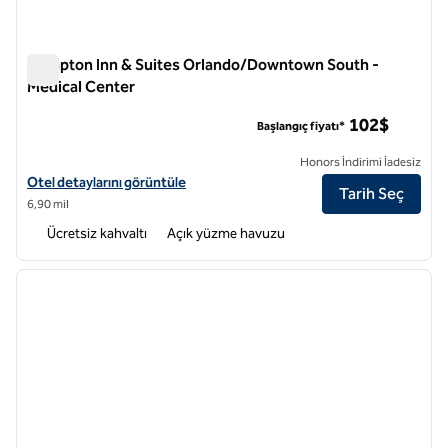
Hampton Inn & Suites Orlando/Downtown South -
Medical Center
Hampton Inn & Suites Orlando/Downtown South - Medical C
102$
Başlangıç fiyatı*
Honors İndirimi İadesiz
Hampton Inn & Suites Orlando/Downtown South - Medical Center için 
Otel detaylarını görüntüle
Tarih Seç
6,90 mil
Ücretsiz kahvaltı
Açık yüzme havuzu
1
/
12
önceki görsel
sonraki
1 / 12