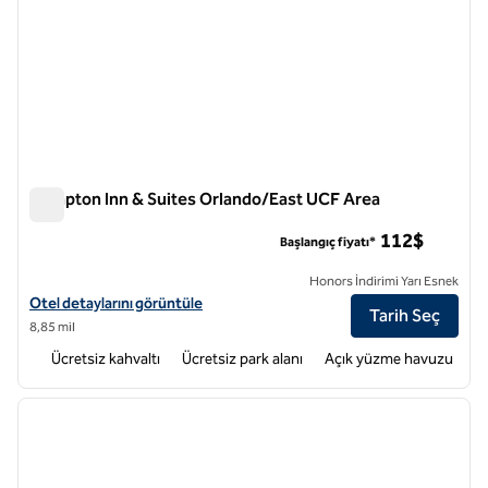
Hampton Inn & Suites Orlando/East UCF Area
Hampton Inn & Suites Orlando/East UCF Area
112$
Başlangıç fiyatı*
Honors İndirimi Yarı Esnek
Hampton Inn & Suites Orlando/Doğu UCF Alanı için otel detaylarını g
Otel detaylarını görüntüle
Tarih Seç
8,85 mil
Ücretsiz kahvaltı
Ücretsiz park alanı
Açık yüzme havuzu
1
/
12
önceki görsel
sonraki
1 / 12