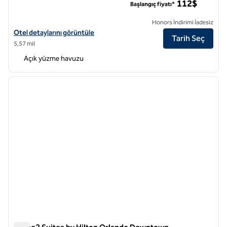
112$
Başlangıç fiyatı*
Honors İndirimi İadesiz
Hilton Garden Inn Orlando Downtown için otel detaylarını görüntüley
Otel detaylarını görüntüle
Tarih Seç
5,57 mil
Açık yüzme havuzu
1
/
12
önceki görsel
sonraki
1 / 12