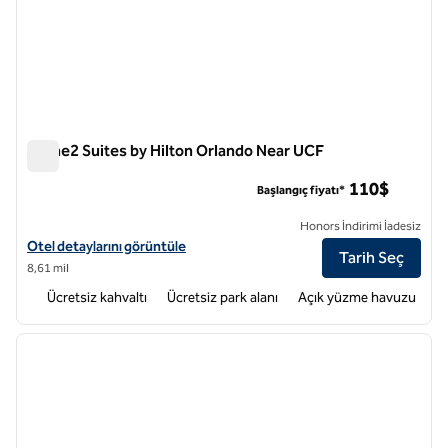
Home2 Suites by Hilton Orlando Near UCF
Home2 Suites by Hilton Orlando Near UCF
110$
Başlangıç fiyatı*
Honors İndirimi İadesiz
Home2 Suites by Hilton Orlando Near UCF için otel bilgilerini görüntü
Otel detaylarını görüntüle
Tarih Seç
8,61 mil
Ücretsiz kahvaltı
Ücretsiz park alanı
Açık yüzme havuzu
1
/
12
önceki görsel
sonraki
1 / 12