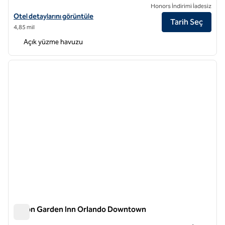
Honors İndirimi İadesiz
DoubleTree by Hilton Orlando Downtown için otel detaylarını görünt
Otel detaylarını görüntüle
Tarih Seç
4,85 mil
Açık yüzme havuzu
1
/
12
önceki görsel
sonraki
1 / 12
Hilton Garden Inn Orlando Downtown
Hilton Garden Inn Orlando Downtown