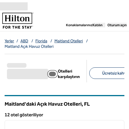
İçeriğe geçiş yap
,
Yeni bir sekme aç
Konaklamalarınız
Katılın
Oturum açın
Yerler
/
ABD
/
Florida
/
Maitland Otelleri
/
Maitland Açık Havuz Otelleri
Otelleri
Ücretsiz kahvalt
karşılaştırın
Önerilen filtreler
Maitland'daki Açık Havuz Otelleri,
FL
Florida
12 otel gösteriliyor
1
/
12
12 otel gösteriliyor
önceki görsel
sonraki
1 / 12