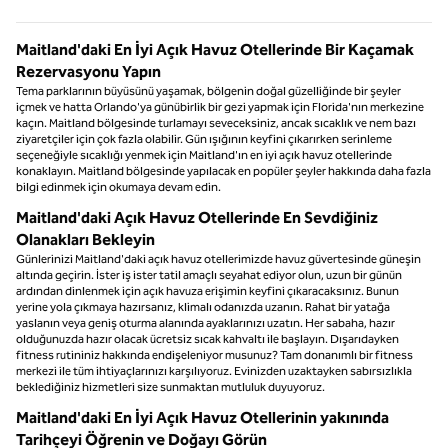
Maitland'daki En İyi Açık Havuz Otellerinde Bir Kaçamak
Rezervasyonu Yapın
Tema parklarının büyüsünü yaşamak, bölgenin doğal güzelliğinde bir şeyler
içmek ve hatta Orlando'ya günübirlik bir gezi yapmak için Florida'nın merkezine
kaçın. Maitland bölgesinde turlamayı seveceksiniz, ancak sıcaklık ve nem bazı
ziyaretçiler için çok fazla olabilir. Gün ışığının keyfini çıkarırken serinleme
seçeneğiyle sıcaklığı yenmek için Maitland'ın en iyi açık havuz otellerinde
konaklayın. Maitland bölgesinde yapılacak en popüler şeyler hakkında daha fazla
bilgi edinmek için okumaya devam edin.
Maitland'daki Açık Havuz Otellerinde En Sevdiğiniz
Olanakları Bekleyin
Günlerinizi Maitland'daki açık havuz otellerimizde havuz güvertesinde güneşin
altında geçirin. İster iş ister tatil amaçlı seyahat ediyor olun, uzun bir günün
ardından dinlenmek için açık havuza erişimin keyfini çıkaracaksınız. Bunun
yerine yola çıkmaya hazırsanız, klimalı odanızda uzanın. Rahat bir yatağa
yaslanın veya geniş oturma alanında ayaklarınızı uzatın. Her sabaha, hazır
olduğunuzda hazır olacak ücretsiz sıcak kahvaltı ile başlayın. Dışarıdayken
fitness rutininiz hakkında endişeleniyor musunuz? Tam donanımlı bir fitness
merkezi ile tüm ihtiyaçlarınızı karşılıyoruz. Evinizden uzaktayken sabırsızlıkla
beklediğiniz hizmetleri size sunmaktan mutluluk duyuyoruz.
Maitland'daki En İyi Açık Havuz Otellerinin yakınında
Tarihçeyi Öğrenin ve Doğayı Görün