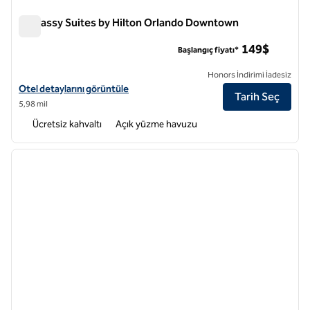
Embassy Suites by Hilton Orlando Downtown
Embassy Suites by Hilton Orlando Downtown
149$
Başlangıç fiyatı*
Honors İndirimi İadesiz
Embassy Suites by Hilton Orlando Downtown için otel detaylarını gör
Otel detaylarını görüntüle
Tarih Seç
5,98 mil
Ücretsiz kahvaltı
Açık yüzme havuzu
1
/
11
önceki görsel
sonraki
1 / 11