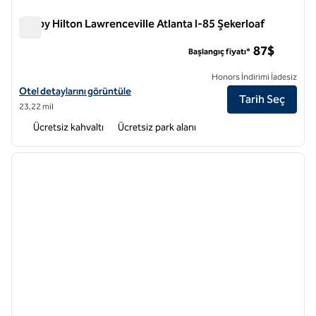
Tru by Hilton Lawrenceville Atlanta I-85 Şekerloaf
Tru by Hilton Lawrenceville Atlanta I-85 Şekerloaf
87$
Başlangıç fiyatı*
Honors İndirimi İadesiz
Tru by Hilton Lawrenceville Atlanta I-85 Sugarloaf için otel detayların
Otel detaylarını görüntüle
Tarih Seç
23,22 mil
Ücretsiz kahvaltı
Ücretsiz park alanı
1
/
12
önceki görsel
sonraki
1 / 12