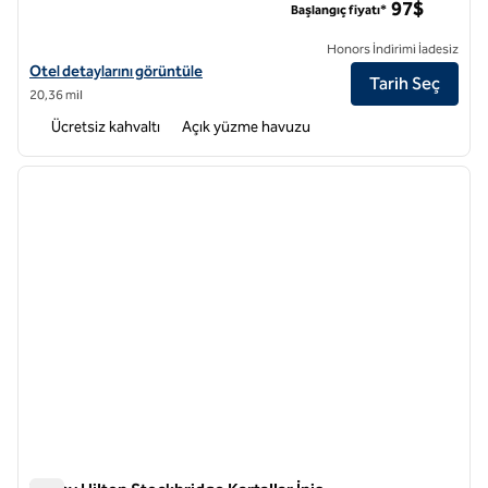
97$
Başlangıç fiyatı*
Honors İndirimi İadesiz
Tru by Hilton Atlanta NW Kennesaw için otel detaylarını görüntüleyin
Otel detaylarını görüntüle
Tarih Seç
20,36 mil
Ücretsiz kahvaltı
Açık yüzme havuzu
1
/
12
önceki görsel
sonraki
1 / 12