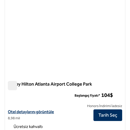
önceki görsel
sonraki
1 / 12
Tru by Hilton Atlanta Airport College Park
Tru by Hilton Atlanta Airport College Park
104$
Başlangıç fiyatı*
Honors İndirimi İadesiz
Tru by Hilton Atlanta Airport College Park için otel detaylarını görüntü
Otel detaylarını görüntüle
Tarih Seç
8,98 mil
Ücretsiz kahvaltı