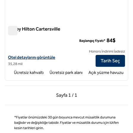
Tru by Hilton Cartersville
Tru by Hilton Cartersville
84$
Başlangıç fiyatı*
Honors İndirimi İadesiz
Tru by Hilton Cartersville için otel detaylarını görüntüleyin
Otel detaylarını görüntüle
Tarih Seç
35,28 mil
Ücretsiz kahvaltı
Ücretsiz park alanı
Açık yüzme havuzu
Önceki Sayfa, 1 / 1
Sonraki Sayfa, 1 / 1
Sayfa
1 / 1
Sayfa 1 / 1
*Fiyatlar önümüzdeki 30 gün boyunca mevcut müsaitlik durumuna
bağlıdır ve değişikliğe tabidir. Fiyatlar ve müsaitlik durumu için lütfen
kesin tarihleri girin.