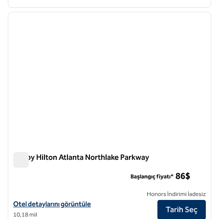
1
/
12
önceki görsel
sonraki
1 / 12
Tru by Hilton Atlanta Northlake Parkway
Tru by Hilton Atlanta Northlake Parkway
86$
Başlangıç fiyatı*
Honors İndirimi İadesiz
Tru by Hilton Atlanta Northlake Parkway için otel detaylarını görüntül
Otel detaylarını görüntüle
Tarih Seç
10,18 mil