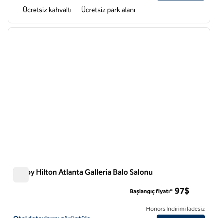
Ücretsiz kahvaltı
Ücretsiz park alanı
1
/
12
önceki görsel
sonraki
1 / 12
Tru by Hilton Atlanta Galleria Balo Salonu
Tru by Hilton Atlanta Galleria Balo Salonu
97$
Başlangıç fiyatı*
Honors İndirimi İadesiz