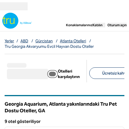
İçeriğe geçiş yap
,
Yeni bir sekme aç
Konaklamalarınız
Katılın
Oturum açın
Yerler
/
ABD
/
Gürcistan
/
Atlanta Otelleri
/
Tru Georgia Akvaryumu Evcil Hayvan Dostu Oteller
Otelleri
Ücretsiz kahvalt
karşılaştırın
Önerilen filtreler
Georgia Aquarium, Atlanta yakınlarındaki Tru Pet
Dostu Oteller,
GA
Georgia
9 otel gösteriliyor
1
/
12
9 otel gösteriliyor