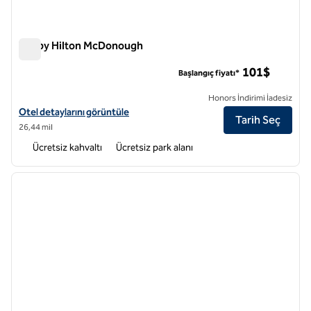
Tru by Hilton McDonough
Tru by Hilton McDonough
101$
Başlangıç fiyatı*
Honors İndirimi İadesiz
Tru by Hilton McDonough için otel detaylarını görüntüleyin
Otel detaylarını görüntüle
Tarih Seç
26,44 mil
Ücretsiz kahvaltı
Ücretsiz park alanı
1
/
12
önceki görsel
sonraki
1 / 12