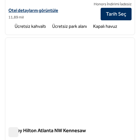
Honors İndirimi İadesiz
Tru by Hilton Lithia Springs için otel detaylarını görüntüleyin
Otel detaylarını görüntüle
Tarih Seç
11,89 mil
Ücretsiz kahvaltı
Ücretsiz park alanı
Kapalı havuz
1
/
11
önceki görsel
sonraki
1 / 11
Tru by Hilton Atlanta NW Kennesaw
Tru by Hilton Atlanta NW Kennesaw