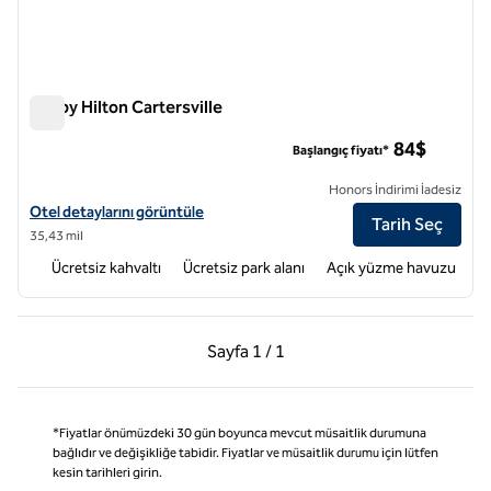
Tru by Hilton Cartersville
Tru by Hilton Cartersville
84$
Başlangıç fiyatı*
Honors İndirimi İadesiz
Tru by Hilton Cartersville için otel detaylarını görüntüleyin
Otel detaylarını görüntüle
Tarih Seç
35,43 mil
Ücretsiz kahvaltı
Ücretsiz park alanı
Açık yüzme havuzu
Önceki Sayfa, 1 / 1
Sonraki Sayfa, 1 / 1
Sayfa
1 / 1
Sayfa 1 / 1
*Fiyatlar önümüzdeki 30 gün boyunca mevcut müsaitlik durumuna
bağlıdır ve değişikliğe tabidir. Fiyatlar ve müsaitlik durumu için lütfen
kesin tarihleri girin.