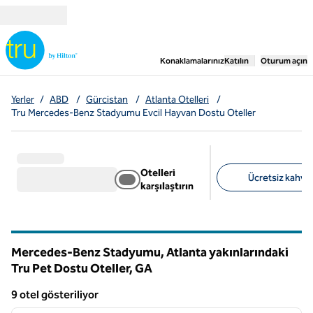
İçeriğe geçiş yap
,
Yeni bir sekme aç
Konaklamalarınız
Katılın
Oturum açın
Yerler
/
ABD
/
Gürcistan
/
Atlanta Otelleri
/
Tru Mercedes-Benz Stadyumu Evcil Hayvan Dostu Oteller
Otelleri
Ücretsiz kahvalt
karşılaştırın
Önerilen filtreler
Mercedes-Benz Stadyumu, Atlanta yakınlarındaki
Tru Pet Dostu Oteller,
GA
Georgia
9 otel gösteriliyor
1
/
12
9 otel gösteriliyor