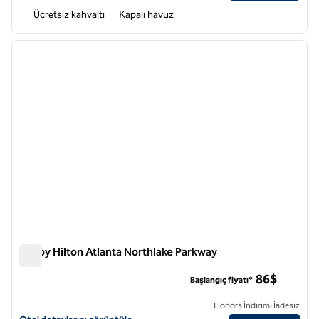
Ücretsiz kahvaltı
Kapalı havuz
1
/
12
önceki görsel
sonraki
1 / 12
Tru by Hilton Atlanta Northlake Parkway
Tru by Hilton Atlanta Northlake Parkway
86$
Başlangıç fiyatı*
Honors İndirimi İadesiz