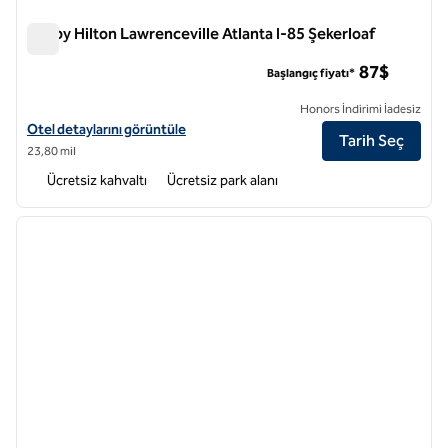
Tru by Hilton Lawrenceville Atlanta I-85 Şekerloaf
Tru by Hilton Lawrenceville Atlanta I-85 Şekerloaf
87$
Başlangıç fiyatı*
Honors İndirimi İadesiz
Tru by Hilton Lawrenceville Atlanta I-85 Sugarloaf için otel detayların
Otel detaylarını görüntüle
Tarih Seç
23,80 mil
Ücretsiz kahvaltı
Ücretsiz park alanı
1
/
12
önceki görsel
sonraki
1 / 12