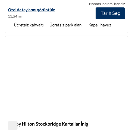
Honors İndirimi İadesiz
Tru by Hilton Lithia Springs için otel detaylarını görüntüleyin
Otel detaylarını görüntüle
Tarih Seç
11,54 mil
Ücretsiz kahvaltı
Ücretsiz park alanı
Kapalı havuz
1
/
12
önceki görsel
sonraki
1 / 12
Tru by Hilton Stockbridge Kartallar İniş
Tru by Hilton Stockbridge Kartallar İniş