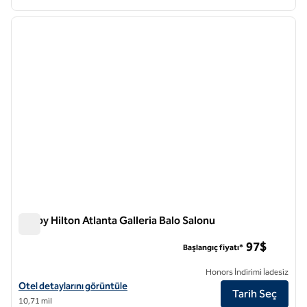
1
/
12
önceki görsel
sonraki
1 / 12
Tru by Hilton Atlanta Galleria Balo Salonu
Tru by Hilton Atlanta Galleria Balo Salonu
97$
Başlangıç fiyatı*
Honors İndirimi İadesiz
Tru by Hilton Atlanta Galleria Ballpark için otel detaylarını görüntüleyi
Otel detaylarını görüntüle
Tarih Seç
10,71 mil