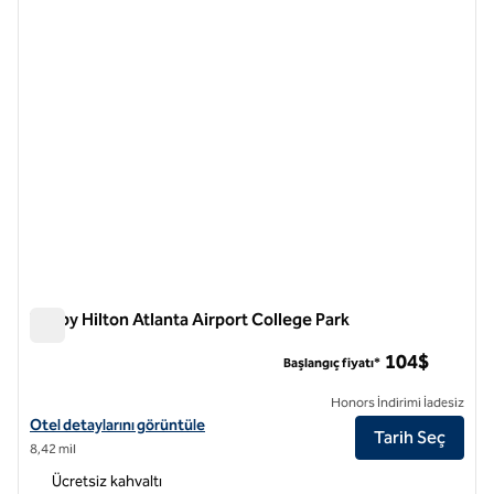
önceki görsel
sonraki
1 / 12
Tru by Hilton Atlanta Airport College Park
Tru by Hilton Atlanta Airport College Park
104$
Başlangıç fiyatı*
Honors İndirimi İadesiz
Tru by Hilton Atlanta Airport College Park için otel detaylarını görüntü
Otel detaylarını görüntüle
Tarih Seç
8,42 mil
Ücretsiz kahvaltı