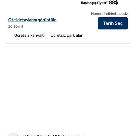
88$
Başlangıç fiyatı*
Honors İndirimi İadesiz
Tru by Hilton Stockbridge Eagles Landing için otel detaylarını görüntü
Otel detaylarını görüntüle
Tarih Seç
20,20 mil
Ücretsiz kahvaltı
Ücretsiz park alanı
1
/
11
önceki görsel
sonraki
1 / 11