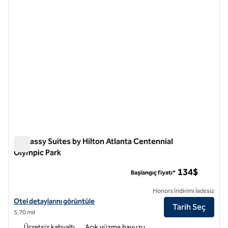
Embassy Suites by Hilton Atlanta Centennial
Olympic Park
Embassy Suites by Hilton Atlanta Centennial Olympic Park
134$
Başlangıç fiyatı*
Honors İndirimi İadesiz
Embassy Suites by Hilton Atlanta at Centennial Olympic Park için otel
Otel detaylarını görüntüle
Tarih Seç
5,70 mil
Ücretsiz kahvaltı
Açık yüzme havuzu