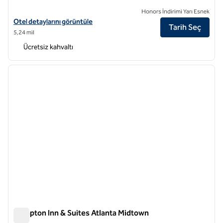
Honors İndirimi Yarı Esnek
Home2 Suites by Hilton Atlanta Midtown için otel detaylarını görüntü
Otel detaylarını görüntüle
Tarih Seç
5,24 mil
Ücretsiz kahvaltı
1
/
12
önceki görsel
sonraki
1 / 12
Hampton Inn & Suites Atlanta Midtown