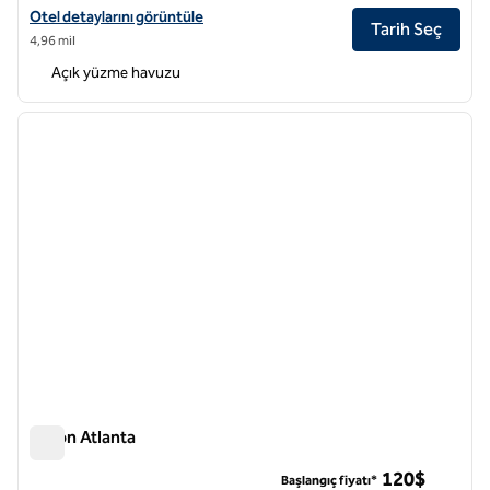
The Starling Atlanta Midtown, Curio Collection by Hilton için otel det
Otel detaylarını görüntüle
Tarih Seç
4,96 mil
Açık yüzme havuzu
1
/
12
önceki görsel
sonraki
1 / 12
Hilton Atlanta
Hilton Atlanta
120$
Başlangıç fiyatı*