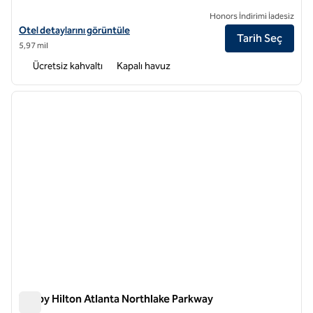
Honors İndirimi İadesiz
Embassy Suites by Hilton Atlanta Midtown için otel ayrıntılarını görün
Otel detaylarını görüntüle
Tarih Seç
5,97 mil
Ücretsiz kahvaltı
Kapalı havuz
1
/
12
önceki görsel
sonraki
1 / 12
Tru by Hilton Atlanta Northlake Parkway