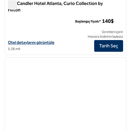
The Candler Hotel Atlanta, Curio Collection by
Hilton
The Candler Hotel Atlanta, Curio Collection by Hilton
140$
Başlangıç fiyatı*
Ücretleri içerir
Honors İndirimi İadesiz
The Candler Hotel Atlanta, Curio Collection by Hilton için otel detayla
Otel detaylarını görüntüle
Tarih Seç
5,36 mil
1
/
12
önceki görsel
sonraki
1 / 12