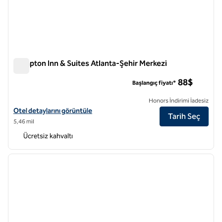
Hampton Inn & Suites Atlanta-Şehir Merkezi
Hampton Inn & Suites Atlanta-Şehir Merkezi
88$
Başlangıç fiyatı*
Honors İndirimi İadesiz
Hampton Inn & Suites Atlanta-Downtown için otel detaylarını görünt
Otel detaylarını görüntüle
Tarih Seç
5,46 mil
Ücretsiz kahvaltı
1
/
12
önceki görsel
sonraki
1 / 12