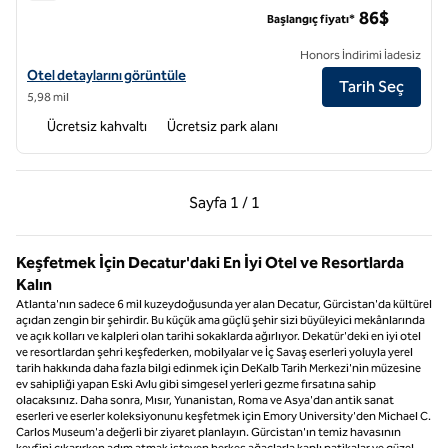
Tru by Hilton Atlanta Northlake Parkway
86$
Başlangıç fiyatı*
Honors İndirimi İadesiz
Tru by Hilton Atlanta Northlake Parkway için otel detaylarını görüntül
Otel detaylarını görüntüle
Tarih Seç
5,98 mil
Ücretsiz kahvaltı
Ücretsiz park alanı
Önceki Sayfa, 1 / 1
Sonraki Sayfa, 1 / 1
Sayfa
1 / 1
Sayfa 1 / 1
Keşfetmek İçin Decatur'daki En İyi Otel ve Resortlarda
Kalın
Atlanta'nın sadece 6 mil kuzeydoğusunda yer alan Decatur, Gürcistan'da kültürel
açıdan zengin bir şehirdir. Bu küçük ama güçlü şehir sizi büyüleyici mekânlarında
ve açık kolları ve kalpleri olan tarihi sokaklarda ağırlıyor. Dekatür'deki en iyi otel
ve resortlardan şehri keşfederken, mobilyalar ve İç Savaş eserleri yoluyla yerel
tarih hakkında daha fazla bilgi edinmek için DeKalb Tarih Merkezi'nin müzesine
ev sahipliği yapan Eski Avlu gibi simgesel yerleri gezme fırsatına sahip
olacaksınız. Daha sonra, Mısır, Yunanistan, Roma ve Asya'dan antik sanat
eserleri ve eserler koleksiyonunu keşfetmek için Emory University'den Michael C.
Carlos Museum'a değerli bir ziyaret planlayın. Gürcistan'ın temiz havasının
keyfini çıkarırken adım atmak isteyen herkes ağaçlarla kaplı patikalar ve güzel