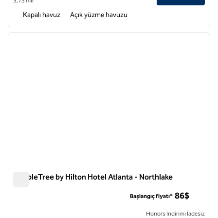
5,75 mil
Kapalı havuz
Açık yüzme havuzu
1
/
12
önceki görsel
sonraki
1 / 12
DoubleTree by Hilton Hotel Atlanta - Northlake
DoubleTree by Hilton Hotel Atlanta - Northlake
86$
Başlangıç fiyatı*
Honors İndirimi İadesiz