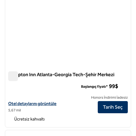
Hampton Inn Atlanta-Georgia Tech-Şehir Merkezi
Hampton Inn Atlanta-Georgia Tech-Şehir Merkezi
99$
Başlangıç fiyatı*
Honors İndirimi İadesiz
Hampton Inn Atlanta-Georgia Tech-Downtown için otel detaylarını g
Otel detaylarını görüntüle
Tarih Seç
5,67 mil
Ücretsiz kahvaltı
1
/
12
önceki görsel
sonraki
1 / 12