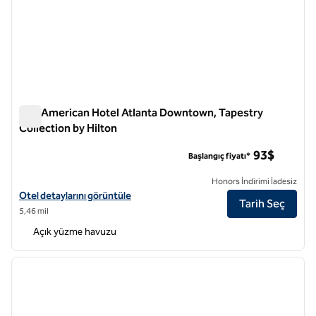
The American Hotel Atlanta Downtown, Tapestry
Collection by Hilton
The American Hotel Atlanta Downtown, Tapestry Collection b
93$
Başlangıç fiyatı*
Honors İndirimi İadesiz
The American Hotel Atlanta Downtown, Tapestry Collection by Hilton 
Otel detaylarını görüntüle
Tarih Seç
5,46 mil
Açık yüzme havuzu
1
/
12
önceki görsel
sonraki
1 / 12