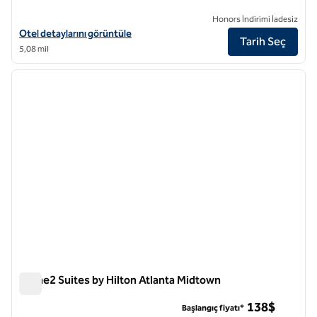
Honors İndirimi İadesiz
Hilton Atlanta için otel detaylarını görüntüleyin
Otel detaylarını görüntüle
Tarih Seç
5,08 mil
1
/
12
önceki görsel
sonraki
1 / 12
Home2 Suites by Hilton Atlanta Midtown
Home2 Suites by Hilton Atlanta Midtown
138$
Başlangıç fiyatı*