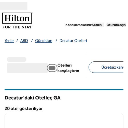
İçeriğe geçiş yap
,
Yeni bir sekme aç
Konaklamalarınız
Katılın
Oturum açın
Yerler
/
ABD
/
Gürcistan
/
Decatur Otelleri
Otelleri
Ücretsiz kahvalt
karşılaştırın
Önerilen filtreler
Decatur'daki Oteller,
GA
Georgia
20 otel gösteriliyor
1
/
12
20 otel gösteriliyor
önceki görsel
sonraki
1 / 12