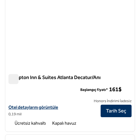
Hampton Inn & Suites Atlanta Decatur/Anı
Hampton Inn & Suites Atlanta Decatur/Anı
161$
Başlangıç fiyatı*
Honors İndirimi İadesiz
Hampton Inn & Suites Atlanta Decatur/Emory için otel detaylarını gö
Otel detaylarını görüntüle
Tarih Seç
0,19 mil
Ücretsiz kahvaltı
Kapalı havuz
1
/
12
önceki görsel
sonraki
1 / 12