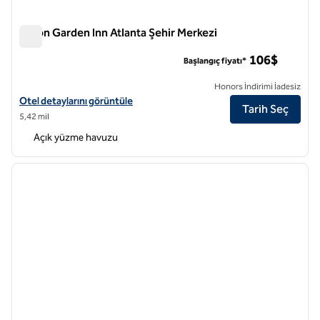
Hilton Garden Inn Atlanta Şehir Merkezi
Hilton Garden Inn Atlanta Şehir Merkezi
106$
Başlangıç fiyatı*
Honors İndirimi İadesiz
Hilton Garden Inn Atlanta Midtown için otel ayrıntılarını görüntüleyin
Otel detaylarını görüntüle
Tarih Seç
5,42 mil
Açık yüzme havuzu
1
/
12
önceki görsel
sonraki
1 / 12