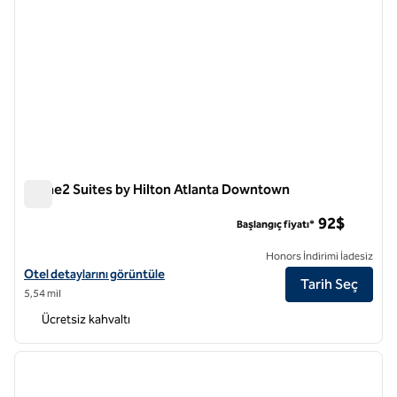
Home2 Suites by Hilton Atlanta Downtown
Home2 Suites by Hilton Atlanta Downtown
92$
Başlangıç fiyatı*
Honors İndirimi İadesiz
Home2 Suites by Hilton Atlanta Downtown için otel detaylarını görün
Otel detaylarını görüntüle
Tarih Seç
5,54 mil
Ücretsiz kahvaltı
1
/
11
önceki görsel
sonraki
1 / 11