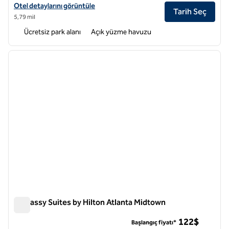
DoubleTree by Hilton Hotel Atlanta - Northlake için otel detaylarını g
Otel detaylarını görüntüle
Tarih Seç
5,79 mil
Ücretsiz park alanı
Açık yüzme havuzu
1
/
12
önceki görsel
sonraki
1 / 12
Embassy Suites by Hilton Atlanta Midtown
Embassy Suites by Hilton Atlanta Midtown
122$
Başlangıç fiyatı*