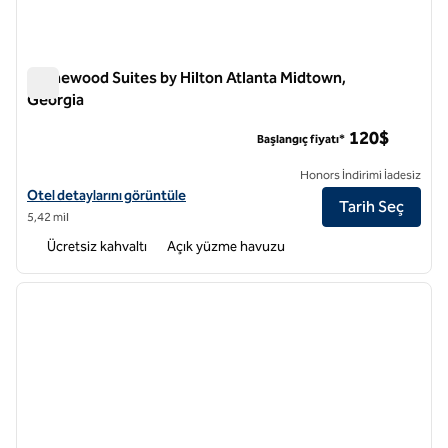
Homewood Suites by Hilton Atlanta Midtown,
Georgia
Homewood Suites by Hilton Atlanta Midtown, Georgia
120$
Başlangıç fiyatı*
Honors İndirimi İadesiz
Homewood Suites by Hilton Atlanta Midtown, Georgia için otel bilgile
Otel detaylarını görüntüle
Tarih Seç
5,42 mil
Ücretsiz kahvaltı
Açık yüzme havuzu
1
/
12
önceki görsel
sonraki
1 / 12