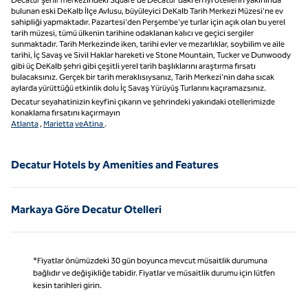
bulunan eski DeKalb İlçe Avlusu, büyüleyici DeKalb Tarih Merkezi Müzesi'ne ev
sahipliği yapmaktadır. Pazartesi'den Perşembe'ye turlar için açık olan bu yerel
tarih müzesi, tümü ülkenin tarihine odaklanan kalıcı ve geçici sergiler
sunmaktadır. Tarih Merkezinde iken, tarihi evler ve mezarlıklar, soybilim ve aile
tarihi, İç Savaş ve Sivil Haklar hareketi ve Stone Mountain, Tucker ve Dunwoody
gibi üç DeKalb şehri gibi çeşitli yerel tarih başlıklarını araştırma fırsatı
bulacaksınız. Gerçek bir tarih meraklısıysanız, Tarih Merkezi'nin daha sıcak
aylarda yürüttüğü etkinlik dolu İç Savaş Yürüyüş Turlarını kaçıramazsınız.
Decatur seyahatinizin keyfini çıkarın ve şehrindeki yakındaki otellerimizde
konaklama fırsatını kaçırmayın
Atlanta
,
Marietta
veAtina
.
Decatur Hotels by Amenities and Features
Markaya Göre Decatur Otelleri
*Fiyatlar önümüzdeki 30 gün boyunca mevcut müsaitlik durumuna
bağlıdır ve değişikliğe tabidir. Fiyatlar ve müsaitlik durumu için lütfen
kesin tarihleri girin.