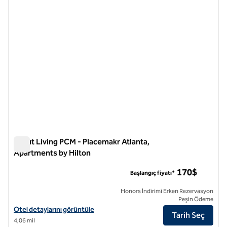
Scout Living PCM - Placemakr Atlanta,
Apartments by Hilton
Scout Living PCM - Placemakr Atlanta, Apartments by Hilton
170$
Başlangıç fiyatı*
Honors İndirimi Erken Rezervasyon
Peşin Ödeme
Scout Living PCM - Placemakr Atlanta, Apartments by Hilton için otel 
Otel detaylarını görüntüle
Tarih Seç
4,06 mil