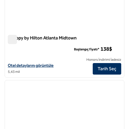
Canopy by Hilton Atlanta Midtown
Canopy by Hilton Atlanta Midtown
138$
Başlangıç fiyatı*
Honors İndirimi İadesiz
Canopy by Hilton Atlanta Midtown için otel detaylarını görüntüleyin
Otel detaylarını görüntüle
Tarih Seç
5,43 mil
1
/
12
önceki görsel
sonraki
1 / 12