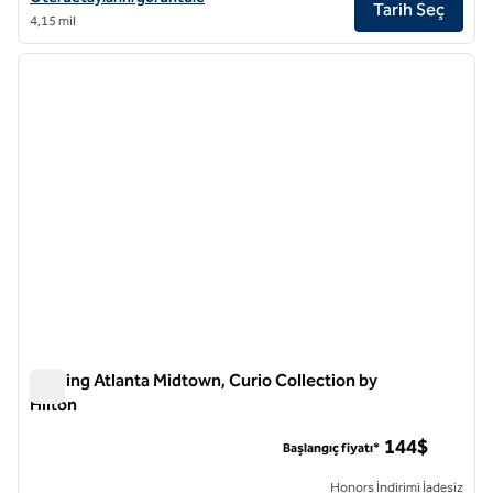
Tarih Seç
4,15 mil
1
/
12
önceki görsel
sonraki
1 / 12
Starling Atlanta Midtown, Curio Collection by
Hilton
Starling Atlanta Midtown, Curio Collection by Hilton
144$
Başlangıç fiyatı*
Honors İndirimi İadesiz