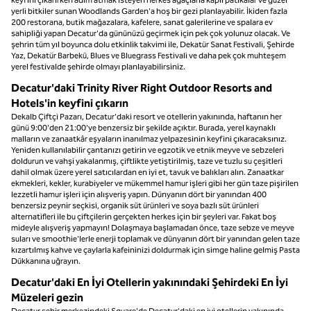
yerli bitkiler sunan Woodlands Garden'a hoş bir gezi planlayabilir. İkiden fazla
200 restorana, butik mağazalara, kafelere, sanat galerilerine ve spalara ev
sahipliği yapan Decatur'da gününüzü geçirmek için pek çok yolunuz olacak. Ve
şehrin tüm yıl boyunca dolu etkinlik takvimi ile, Dekatür Sanat Festivali, Şehirde
Yaz, Dekatür Barbekü, Blues ve Bluegrass Festivali ve daha pek çok muhteşem
yerel festivalde şehirde olmayı planlayabilirsiniz.
Decatur'daki Trinity River Right Outdoor Resorts and
Hotels'in keyfini çıkarın
Dekalb Çiftçi Pazarı, Decatur'daki resort ve otellerin yakınında, haftanın her
günü 9:00'den 21:00'ye benzersiz bir şekilde açıktır. Burada, yerel kaynaklı
malların ve zanaatkâr eşyaların inanılmaz yelpazesinin keyfini çıkaracaksınız.
Yeniden kullanılabilir çantanızı getirin ve egzotik ve etnik meyve ve sebzeleri
doldurun ve vahşi yakalanmış, çiftlikte yetiştirilmiş, taze ve tuzlu su çeşitleri
dahil olmak üzere yerel satıcılardan en iyi et, tavuk ve balıkları alın. Zanaatkar
ekmekleri, kekler, kurabiyeler ve mükemmel hamur işleri gibi her gün taze pişirilen
lezzetli hamur işleri için alışveriş yapın. Dünyanın dört bir yanından 400
benzersiz peynir seçkisi, organik süt ürünleri ve soya bazlı süt ürünleri
alternatifleri ile bu çiftçilerin gerçekten herkes için bir şeyleri var. Fakat boş
mideyle alışveriş yapmayın! Dolaşmaya başlamadan önce, taze sebze ve meyve
suları ve smoothie'lerle enerji toplamak ve dünyanın dört bir yanından gelen taze
kızartılmış kahve ve çaylarla kafeininizi doldurmak için simge haline gelmiş Pasta
Dükkanına uğrayın.
Decatur'daki En İyi Otellerin yakınındaki Şehirdeki En İyi
Müzeleri gezin
Decatur şehir merkezindeki Square'de Decatur'daki en iyi otellerin yakınında