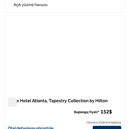
Açık yüzme havuzu
1
/
12
önceki görsel
sonraki
1 / 12
Wylie Hotel Atlanta, Tapestry Collection by Hilton
Wylie Hotel Atlanta, Tapestry Collection by Hilton
152$
Başlangıç fiyatı*
Honors İndirimi İadesiz
Wylie Hotel Atlanta, Tapestry Collection by Hilton için otel detayların
Otel detaylarını görüntüle