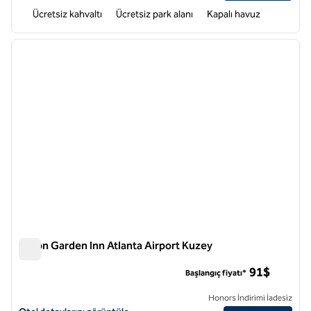
Ücretsiz kahvaltı
Ücretsiz park alanı
Kapalı havuz
1
/
12
önceki görsel
sonraki
1 / 12
Hilton Garden Inn Atlanta Airport Kuzey
Hilton Garden Inn Atlanta Airport Kuzey
91$
Başlangıç fiyatı*
Honors İndirimi İadesiz