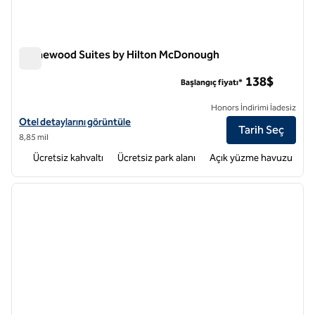
Homewood Suites by Hilton McDonough
Homewood Suites by Hilton McDonough
138$
Başlangıç fiyatı*
Honors İndirimi İadesiz
Homewood Suites by Hilton McDonough için otel detaylarını görüntü
Otel detaylarını görüntüle
Tarih Seç
8,85 mil
Ücretsiz kahvaltı
Ücretsiz park alanı
Açık yüzme havuzu
1
/
12
önceki görsel
sonraki
1 / 12