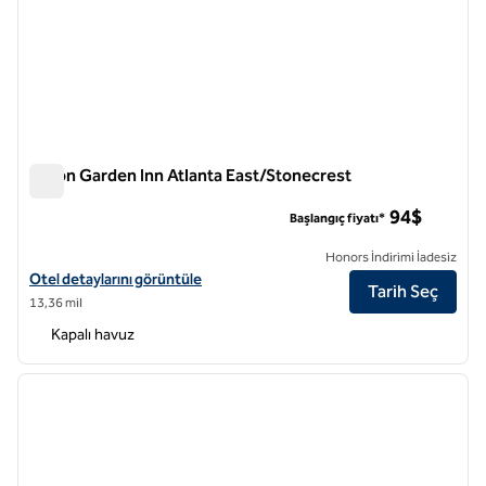
Hilton Garden Inn Atlanta East/Stonecrest
Hilton Garden Inn Atlanta East/Stonecrest
94$
Başlangıç fiyatı*
Honors İndirimi İadesiz
Hilton Garden Inn Atlanta East/Stonecrest için otel detaylarını görün
Otel detaylarını görüntüle
Tarih Seç
13,36 mil
Kapalı havuz
1
/
12
önceki görsel
sonraki
1 / 12