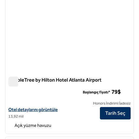
DoubleTree by Hilton Hotel Atlanta Airport
DoubleTree by Hilton Hotel Atlanta Airport
79$
Başlangıç fiyatı*
Honors İndirimi İadesiz
DoubleTree by Hilton Hotel Atlanta Airport için otel detaylarını görün
Otel detaylarını görüntüle
Tarih Seç
13,92 mil
Açık yüzme havuzu
1
/
12