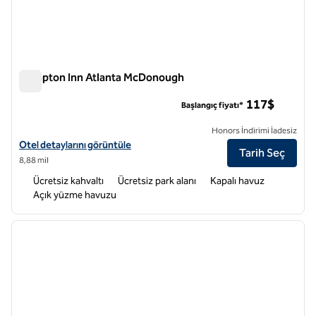
Hampton Inn Atlanta McDonough
Hampton Inn Atlanta McDonough
117$
Başlangıç fiyatı*
Honors İndirimi İadesiz
Hampton Inn Atlanta McDonough için otel detaylarını görüntüleyin
Otel detaylarını görüntüle
Tarih Seç
8,88 mil
Ücretsiz kahvaltı
Ücretsiz park alanı
Kapalı havuz
Açık yüzme havuzu
1
/
12
önceki görsel
sonraki
1 / 12