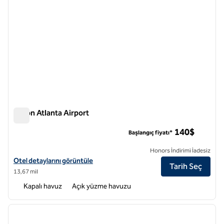
Hilton Atlanta Airport
Hilton Atlanta Airport
140$
Başlangıç fiyatı*
Honors İndirimi İadesiz
Hilton Atlanta Airport için otel detaylarını görüntüleyin
Otel detaylarını görüntüle
Tarih Seç
13,67 mil
Kapalı havuz
Açık yüzme havuzu
1
/
12
önceki görsel
sonraki
1 / 12