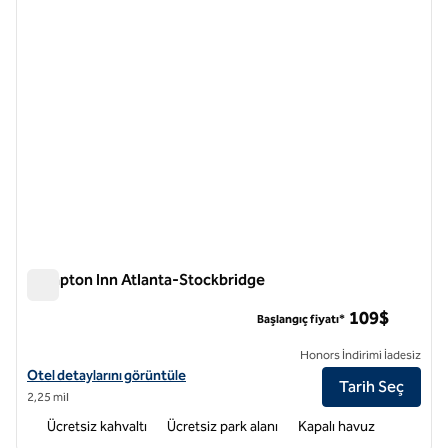
Hampton Inn Atlanta-Stockbridge
Hampton Inn Atlanta-Stockbridge
109$
Başlangıç fiyatı*
Honors İndirimi İadesiz
Hampton Inn Atlanta-Stockbridge için otel bilgilerini görüntüleyin
Otel detaylarını görüntüle
Tarih Seç
2,25 mil
Ücretsiz kahvaltı
Ücretsiz park alanı
Kapalı havuz
1
/
12