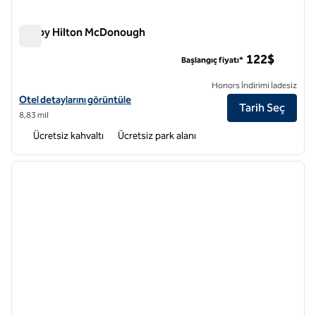
Tru by Hilton McDonough
Tru by Hilton McDonough
122$
Başlangıç fiyatı*
Honors İndirimi İadesiz
Tru by Hilton McDonough için otel detaylarını görüntüleyin
Otel detaylarını görüntüle
Tarih Seç
8,83 mil
Ücretsiz kahvaltı
Ücretsiz park alanı
1
/
12
önceki görsel
sonraki
1 / 12