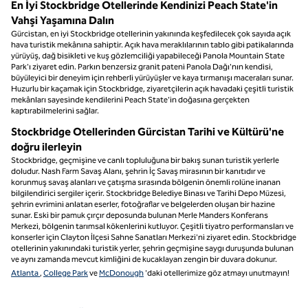
En İyi Stockbridge Otellerinde Kendinizi Peach State'in
Vahşi Yaşamına Dalın
Gürcistan, en iyi Stockbridge otellerinin yakınında keşfedilecek çok sayıda açık
hava turistik mekânına sahiptir. Açık hava meraklılarının tablo gibi patikalarında
yürüyüş, dağ bisikleti ve kuş gözlemciliği yapabileceği Panola Mountain State
Park'ı ziyaret edin. Parkın benzersiz granit pateni Panola Dağı'nın kendisi,
büyüleyici bir deneyim için rehberli yürüyüşler ve kaya tırmanışı maceraları sunar.
Huzurlu bir kaçamak için Stockbridge, ziyaretçilerin açık havadaki çeşitli turistik
mekânları sayesinde kendilerini Peach State'in doğasına gerçekten
kaptırabilmelerini sağlar.
Stockbridge Otellerinden Gürcistan Tarihi ve Kültürü'ne
doğru ilerleyin
Stockbridge, geçmişine ve canlı topluluğuna bir bakış sunan turistik yerlerle
doludur. Nash Farm Savaş Alanı, şehrin İç Savaş mirasının bir kanıtıdır ve
korunmuş savaş alanları ve çatışma sırasında bölgenin önemli rolüne inanan
bilgilendirici sergiler içerir. Stockbridge Belediye Binası ve Tarihi Depo Müzesi,
şehrin evrimini anlatan eserler, fotoğraflar ve belgelerden oluşan bir hazine
sunar. Eski bir pamuk çırçır deposunda bulunan Merle Manders Konferans
Merkezi, bölgenin tarımsal kökenlerini kutluyor. Çeşitli tiyatro performansları ve
konserler için Clayton İlçesi Sahne Sanatları Merkezi'ni ziyaret edin. Stockbridge
otellerinin yakınındaki turistik yerler, şehrin geçmişine saygı duruşunda bulunan
ve aynı zamanda mevcut kimliğini de kucaklayan zengin bir duvara dokunur.
Atlanta
,
College Park
ve
McDonough
'daki otellerimize göz atmayı unutmayın!