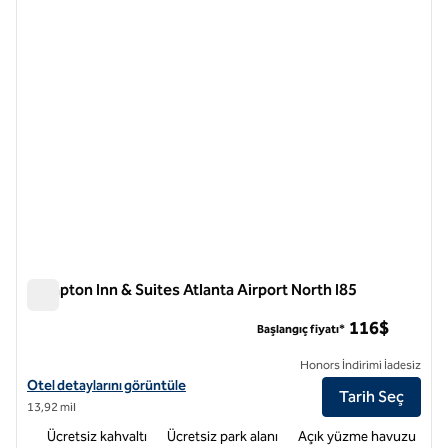
önceki görsel
sonraki
1 / 12
Hampton Inn & Suites Atlanta Airport North I85
Hampton Inn & Suites Atlanta Airport North I85
116$
Başlangıç fiyatı*
Honors İndirimi İadesiz
Hampton Inn & Suites Atlanta Airport North I85 için otel bilgilerini gö
Otel detaylarını görüntüle
Tarih Seç
13,92 mil
Ücretsiz kahvaltı
Ücretsiz park alanı
Açık yüzme havuzu