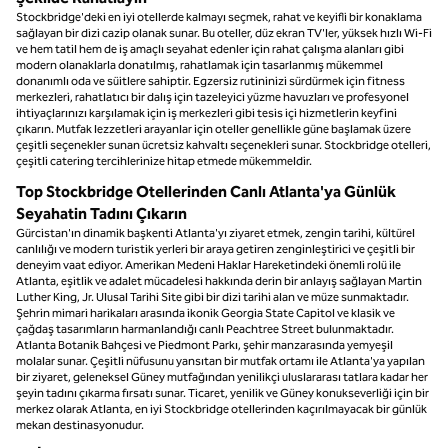
Stockbridge'deki en iyi otellerde kalmayı seçmek, rahat ve keyifli bir konaklama
sağlayan bir dizi cazip olanak sunar. Bu oteller, düz ekran TV'ler, yüksek hızlı Wi-Fi
ve hem tatil hem de iş amaçlı seyahat edenler için rahat çalışma alanları gibi
modern olanaklarla donatılmış, rahatlamak için tasarlanmış mükemmel
donanımlı oda ve süitlere sahiptir. Egzersiz rutininizi sürdürmek için fitness
merkezleri, rahatlatıcı bir dalış için tazeleyici yüzme havuzları ve profesyonel
ihtiyaçlarınızı karşılamak için iş merkezleri gibi tesis içi hizmetlerin keyfini
çıkarın. Mutfak lezzetleri arayanlar için oteller genellikle güne başlamak üzere
çeşitli seçenekler sunan ücretsiz kahvaltı seçenekleri sunar. Stockbridge otelleri,
çeşitli catering tercihlerinize hitap etmede mükemmeldir.
Top Stockbridge Otellerinden Canlı Atlanta'ya Günlük
Seyahatin Tadını Çıkarın
Gürcistan'ın dinamik başkenti Atlanta'yı ziyaret etmek, zengin tarihi, kültürel
canlılığı ve modern turistik yerleri bir araya getiren zenginleştirici ve çeşitli bir
deneyim vaat ediyor. Amerikan Medeni Haklar Hareketindeki önemli rolü ile
Atlanta, eşitlik ve adalet mücadelesi hakkında derin bir anlayış sağlayan Martin
Luther King, Jr. Ulusal Tarihi Site gibi bir dizi tarihi alan ve müze sunmaktadır.
Şehrin mimari harikaları arasında ikonik Georgia State Capitol ve klasik ve
çağdaş tasarımların harmanlandığı canlı Peachtree Street bulunmaktadır.
Atlanta Botanik Bahçesi ve Piedmont Parkı, şehir manzarasında yemyeşil
molalar sunar. Çeşitli nüfusunu yansıtan bir mutfak ortamı ile Atlanta'ya yapılan
bir ziyaret, geleneksel Güney mutfağından yenilikçi uluslararası tatlara kadar her
şeyin tadını çıkarma fırsatı sunar. Ticaret, yenilik ve Güney konukseverliği için bir
merkez olarak Atlanta, en iyi Stockbridge otellerinden kaçırılmayacak bir günlük
mekan destinasyonudur.