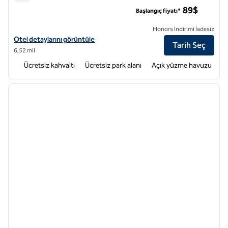
Hampton Inn Atlanta-Southlake
89$
Başlangıç fiyatı*
Honors İndirimi İadesiz
Hampton Inn Atlanta-Southlake için otel bilgilerini görüntüleyin
Otel detaylarını görüntüle
Tarih Seç
6,52 mil
Ücretsiz kahvaltı
Ücretsiz park alanı
Açık yüzme havuzu
1
/
12
önceki görsel
sonraki
1 / 12