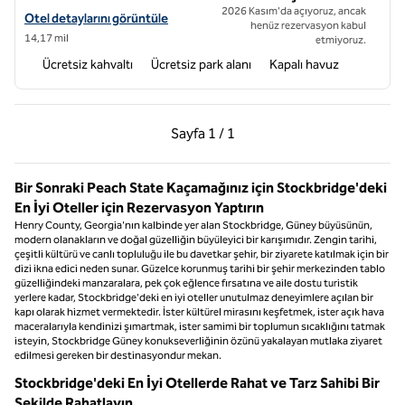
2026 Kasım'da açıyoruz, ancak
Spark by Hilton Atlanta Airport North için otel bilgilerini görüntüleyin
Otel detaylarını görüntüle
henüz rezervasyon kabul
14,17 mil
etmiyoruz.
Ücretsiz kahvaltı
Ücretsiz park alanı
Kapalı havuz
Önceki Sayfa, 1 / 1
Sonraki Sayfa, 1 / 1
Sayfa
1 / 1
Sayfa 1 / 1
Bir Sonraki Peach State Kaçamağınız için Stockbridge'deki
En İyi Oteller için Rezervasyon Yaptırın
Henry County, Georgia'nın kalbinde yer alan Stockbridge, Güney büyüsünün,
modern olanakların ve doğal güzelliğin büyüleyici bir karışımıdır. Zengin tarihi,
çeşitli kültürü ve canlı topluluğu ile bu davetkar şehir, bir ziyarete katılmak için bir
dizi ikna edici neden sunar. Güzelce korunmuş tarihi bir şehir merkezinden tablo
güzelliğindeki manzaralara, pek çok eğlence fırsatına ve aile dostu turistik
yerlere kadar, Stockbridge'deki en iyi oteller unutulmaz deneyimlere açılan bir
kapı olarak hizmet vermektedir. İster kültürel mirasını keşfetmek, ister açık hava
maceralarıyla kendinizi şımartmak, ister samimi bir toplumun sıcaklığını tatmak
isteyin, Stockbridge Güney konukseverliğinin özünü yakalayan mutlaka ziyaret
edilmesi gereken bir destinasyondur mekan.
Stockbridge'deki En İyi Otellerde Rahat ve Tarz Sahibi Bir
Şekilde Rahatlayın