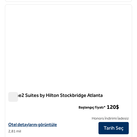
önceki görsel
sonraki
1 / 12
Home2 Suites by Hilton Stockbridge Atlanta
Home2 Suites by Hilton Stockbridge Atlanta
120$
Başlangıç fiyatı*
Honors İndirimi İadesiz
Home2 Suites by Hilton Stockbridge Atlanta için otel bilgilerini görün
Otel detaylarını görüntüle
Tarih Seç
2,81 mil