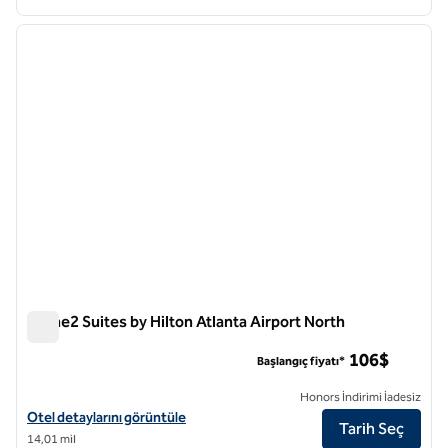
1
/
12
önceki görsel
sonraki
1 / 12
Home2 Suites by Hilton Atlanta Airport North
Home2 Suites by Hilton Atlanta Airport North
106$
Başlangıç fiyatı*
Honors İndirimi İadesiz
Home2 Suites by Hilton Atlanta Airport North için otel detaylarını gö
Otel detaylarını görüntüle
Tarih Seç
14,01 mil