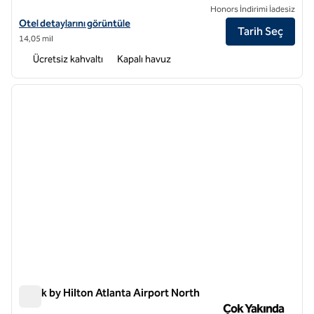
Honors İndirimi İadesiz
Homewood Suites by Hilton Atlanta Airport North için otel bilgilerini 
Otel detaylarını görüntüle
Tarih Seç
14,05 mil
Ücretsiz kahvaltı
Kapalı havuz
1
/
6
önceki görsel
sonraki
1 / 6
Spark by Hilton Atlanta Airport North
Spark by Hilton Atlanta Airport North
Çok Yakında