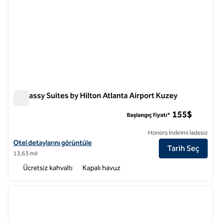
Embassy Suites by Hilton Atlanta Airport Kuzey
Embassy Suites by Hilton Atlanta Airport Kuzey
155$
Başlangıç fiyatı*
Honors İndirimi İadesiz
Embassy Suites by Hilton Atlanta Airport North için otel detaylarını g
Otel detaylarını görüntüle
Tarih Seç
13,63 mil
Ücretsiz kahvaltı
Kapalı havuz
1
/
12
önceki görsel
sonraki
1 / 12