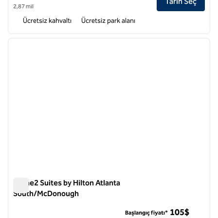
Tarih Seç
2,87 mil
Ücretsiz kahvaltı
Ücretsiz park alanı
1
/
12
önceki görsel
sonraki
1 / 12
Home2 Suites by Hilton Atlanta
South/McDonough
Home2 Suites by Hilton Atlanta South/McDonough
105$
Başlangıç fiyatı*