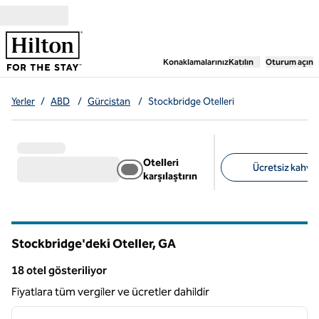
İçeriğe geçiş yap
,
Yeni bir sekme aç
Konaklamalarınız
Katılın
Oturum açın
Yerler
/
ABD
/
Gürcistan
/
Stockbridge Otelleri
Otelleri
Ücretsiz kahvalt
karşılaştırın
Önerilen filtreler
Stockbridge'deki Oteller,
GA
Georgia
18 otel gösteriliyor
18 otel gösteriliyor
Fiyatlara tüm vergiler ve ücretler dahildir
1
/
12
önceki görsel
sonraki
1 / 12