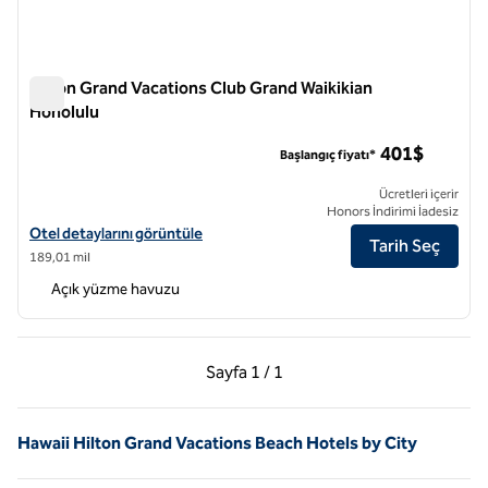
Hilton Grand Vacations Club Grand Waikikian
Honolulu
Hilton Grand Vacations Club Grand Waikikian Honolulu
401$
Başlangıç fiyatı*
Ücretleri içerir
Honors İndirimi İadesiz
Hilton Grand Vacations Club Grand Waikikian Honolulu için otel detayl
Otel detaylarını görüntüle
Tarih Seç
189,01 mil
Açık yüzme havuzu
Önceki Sayfa, 1 / 1
Sonraki Sayfa, 1 / 1
Sayfa
1 / 1
Sayfa 1 / 1
Hawaii Hilton Grand Vacations Beach Hotels by City