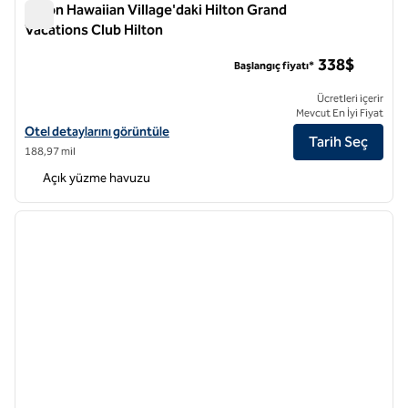
Hilton Hawaiian Village'daki Hilton Grand
Vacations Club Hilton
Hilton Hawaiian Village'daki Hilton Grand Vacations Club Hilto
338$
Başlangıç fiyatı*
Ücretleri içerir
Mevcut En İyi Fiyat
Hilton Hawaiian Village'daki Hilton Grand Vacations Club Hilton otel d
Otel detaylarını görüntüle
Tarih Seç
188,97 mil
Açık yüzme havuzu
1
/
12
önceki görsel
sonraki
1 / 12