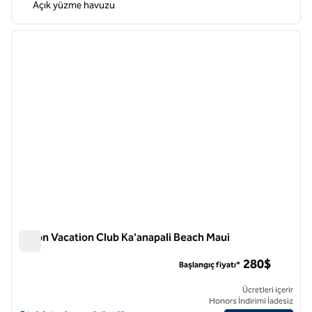
Açık yüzme havuzu
1
/
12
önceki görsel
sonraki
1 / 12
Hilton Vacation Club Ka'anapali Beach Maui
Hilton Vacation Club Ka'anapali Beach Maui
280$
Başlangıç fiyatı*
Ücretleri içerir
Honors İndirimi İadesiz