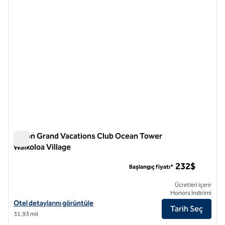
Hilton Grand Vacations Club Ocean Tower
Waikoloa Village
Hilton Grand Vacations Club Ocean Tower Waikoloa Village
232$
Başlangıç fiyatı*
Ücretleri içerir
Honors İndirimi
Hilton Grand Vacations Club Ocean Tower Waikoloa Village için otel de
Otel detaylarını görüntüle
Tarih Seç
31,93 mil