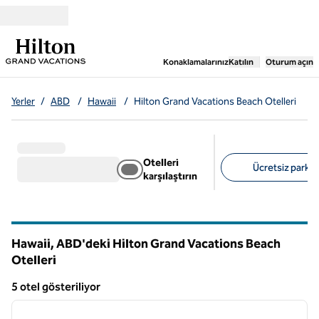
İçeriğe geçiş yap
,
Yeni bir sekme aç
Konaklamalarınız
Katılın
Oturum açın
Yerler
/
ABD
/
Hawaii
/
Hilton Grand Vacations Beach Otelleri
Otelleri
Ücretsiz park al
karşılaştırın
Önerilen filtreler
Hawaii, ABD'deki Hilton Grand Vacations Beach
Otelleri
5 otel gösteriliyor
1
/
12
5 otel gösteriliyor
önceki görsel
sonraki
1 / 12