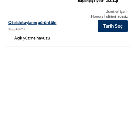
321$
Başlangıç fiyatı*
Ücretleri içerir
Honors İndirimi İadesiz
Hilton Grand Vacations Club Hokulani Waikiki Honolulu için otel detayl
Otel detaylarını görüntüle
Tarih Seç
188,48 mil
Açık yüzme havuzu
1
/
12
önceki görsel
sonraki
1 / 12