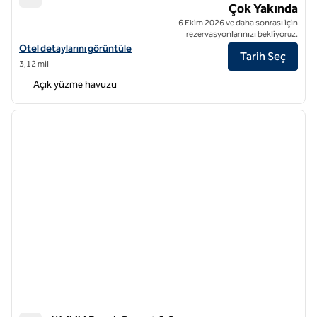
Hilton Club Ka Haku Honolulu
Çok Yakında
6 Ekim 2026 ve daha sonrası için
rezervasyonlarınızı bekliyoruz.
Hilton Club Ka Haku Honolulu için otel detaylarını görüntüleyin
Otel detaylarını görüntüle
Tarih Seç
3,12 mil
Açık yüzme havuzu
1
/
12
önceki görsel
sonraki
1 / 12