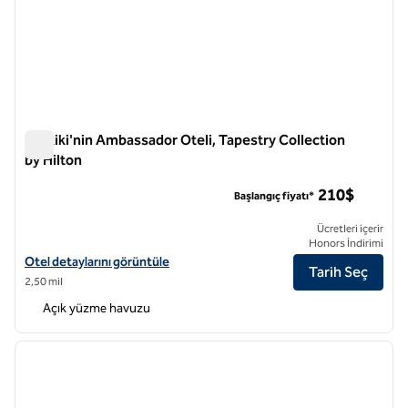
Waikiki'nin Ambassador Oteli, Tapestry Collection
by Hilton
Waikiki'nin Ambassador Oteli, Tapestry Collection by Hilton
210$
Başlangıç fiyatı*
Ücretleri içerir
Honors İndirimi
The Ambassador Hotel of Waikiki, Tapestry Collection by Hilton için o
Otel detaylarını görüntüle
Tarih Seç
2,50 mil
Açık yüzme havuzu
1
/
12
önceki görsel
sonraki
1 / 12