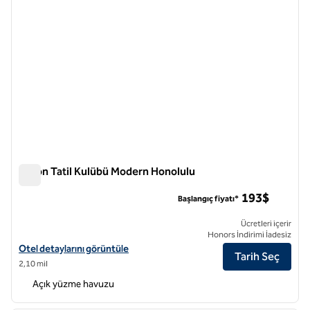
Hilton Tatil Kulübü Modern Honolulu
Hilton Tatil Kulübü Modern Honolulu
193$
Başlangıç fiyatı*
Ücretleri içerir
Honors İndirimi İadesiz
Hilton Vacation Club The Modern Honolulu için otel detaylarını görün
Otel detaylarını görüntüle
Tarih Seç
2,10 mil
Açık yüzme havuzu
1
/
12