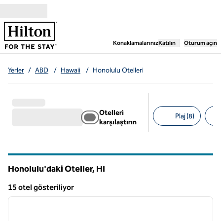
İçeriğe geçiş yap
,
Yeni bir sekme aç
Konaklamalarınız
Katılın
Oturum açın
Yerler
/
ABD
/
Hawaii
/
Honolulu Otelleri
Otelleri
Plaj (8)
karşılaştırın
Önerilen filtreler
Honolulu'daki Oteller,
HI
Hawaii
15 otel gösteriliyor
1
/
12
15 otel gösteriliyor
önceki görsel
sonraki
1 / 12