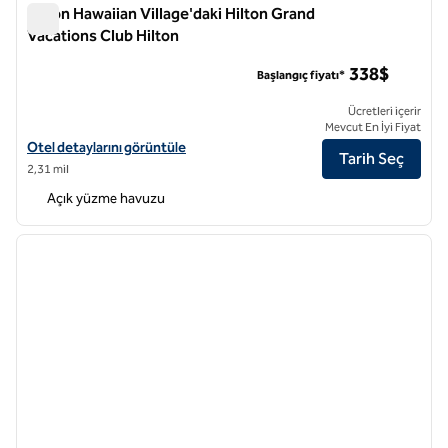
Hilton Hawaiian Village'daki Hilton Grand
Vacations Club Hilton
Hilton Hawaiian Village'daki Hilton Grand Vacations Club Hilto
338$
Başlangıç fiyatı*
Ücretleri içerir
Mevcut En İyi Fiyat
Hilton Hawaiian Village'daki Hilton Grand Vacations Club Hilton otel d
Otel detaylarını görüntüle
Tarih Seç
2,31 mil
Açık yüzme havuzu
1
/
12
önceki görsel
sonraki
1 / 12