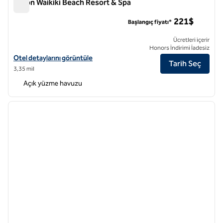
Hilton Waikiki Beach Resort & Spa
Hilton Waikiki Beach Resort & Spa
221$
Başlangıç fiyatı*
Ücretleri içerir
Honors İndirimi İadesiz
Hilton Waikiki Beach Resort & Spa için otel detaylarını görüntüleyin
Otel detaylarını görüntüle
Tarih Seç
3,35 mil
Açık yüzme havuzu
1
/
11
önceki görsel
sonraki
1 / 11