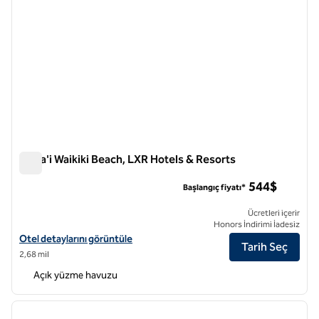
Ka La'i Waikiki Beach, LXR Hotels & Resorts
Ka La'i Waikiki Beach, LXR Hotels & Resorts
544$
Başlangıç fiyatı*
Ücretleri içerir
Honors İndirimi İadesiz
Ka La'i Waikiki Beach, LXR Hotels & Resorts için otel detaylarını görü
Otel detaylarını görüntüle
Tarih Seç
2,68 mil
Açık yüzme havuzu
1
/
12
önceki görsel
sonraki
1 / 12