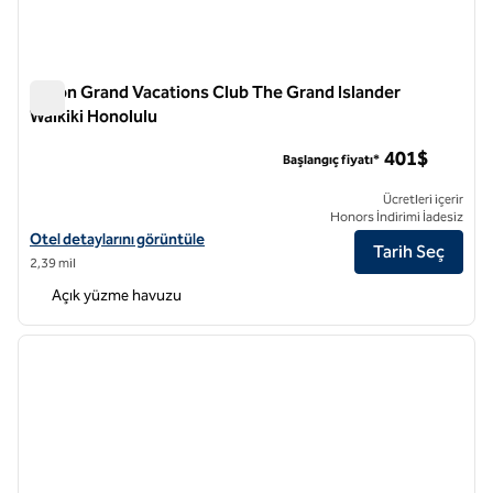
Hilton Grand Vacations Club The Grand Islander
Waikiki Honolulu
Hilton Grand Vacations Club The Grand Islander Waikiki Hono
401$
Başlangıç fiyatı*
Ücretleri içerir
Honors İndirimi İadesiz
Hilton Grand Vacations Club The Grand Islander Waikiki Honolulu için 
Otel detaylarını görüntüle
Tarih Seç
2,39 mil
Açık yüzme havuzu
1
/
12
önceki görsel
sonraki
1 / 12