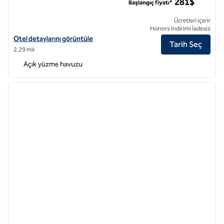
281$
Başlangıç fiyatı*
Ücretleri içerir
Honors İndirimi İadesiz
Hilton Hawaiian Village Waikiki Beach Resort için otel ayrıntılarını gör
Otel detaylarını görüntüle
Tarih Seç
2,29 mil
Açık yüzme havuzu
1
/
12
önceki görsel
sonraki
1 / 12