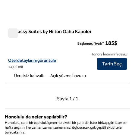
Embassy Suites by Hilton Oahu Kapolei
Embassy Suites by Hilton Oahu Kapolei
185$
Başlangıç fiyatı*
Honors İndirimi İadesiz
Embassy Suites by Hilton Oahu Kapolei için otel detaylarını görüntüle
Otel detaylarını görüntüle
Tarih Seç
14,02 mil
Ücretsiz kahvaltı
Açık yüzme havuzu
Önceki Sayfa, 1 / 1
Sonraki Sayfa, 1 / 1
Sayfa
1 / 1
Sayfa 1 / 1
Honolulu'da neler yapılabilir?
Honolulu, canlı bir topluluk içeren hareketli bir şehirdir. İster birkaç gün ister bir
hafta geçirin, her zaman zaman zamanınızı dolduracak çok çeşitli aktiviteler
bulacaksınız.