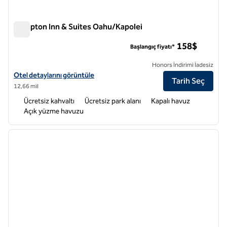
Hampton Inn & Suites Oahu/Kapolei
Hampton Inn & Suites Oahu/Kapolei
158$
Başlangıç fiyatı*
Honors İndirimi İadesiz
Hampton Inn & Suites Oahu/Kapolei için otel detaylarını görüntüleyin
Otel detaylarını görüntüle
Tarih Seç
12,66 mil
Ücretsiz kahvaltı
Ücretsiz park alanı
Kapalı havuz
Açık yüzme havuzu
1
/
12
önceki görsel
sonraki
1 / 12