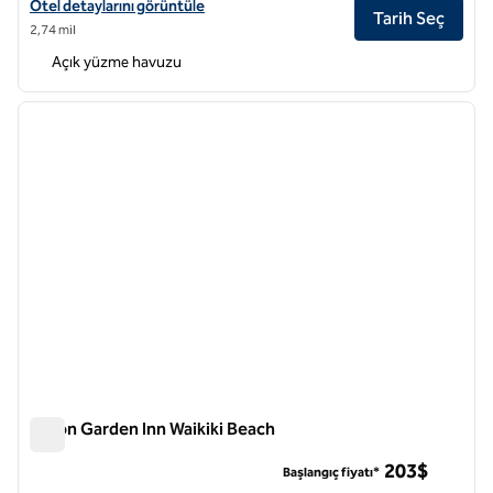
Hilton Grand Vacations Club Hokulani Waikiki Honolulu için otel detayl
Otel detaylarını görüntüle
Tarih Seç
2,74 mil
Açık yüzme havuzu
1
/
12
önceki görsel
sonraki
1 / 12
Hilton Garden Inn Waikiki Beach
Hilton Garden Inn Waikiki Beach
203$
Başlangıç fiyatı*