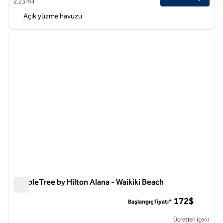
2,23 mil
Açık yüzme havuzu
1
/
12
önceki görsel
sonraki
1 / 12
DoubleTree by Hilton Alana - Waikiki Beach
DoubleTree by Hilton Alana - Waikiki Beach
172$
Başlangıç fiyatı*
Ücretleri içerir