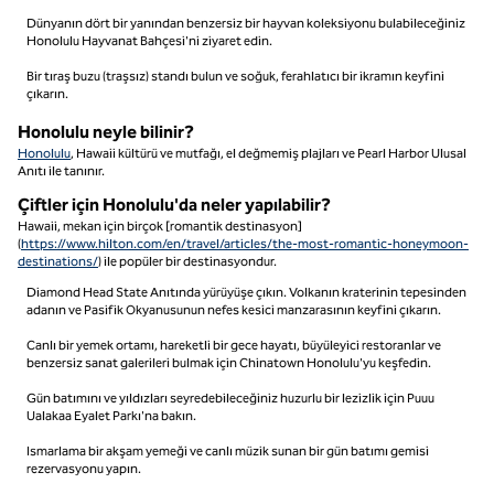
Dünyanın dört bir yanından benzersiz bir hayvan koleksiyonu bulabileceğiniz
Honolulu Hayvanat Bahçesi'ni ziyaret edin.
Bir tıraş buzu (traşsız) standı bulun ve soğuk, ferahlatıcı bir ikramın keyfini
çıkarın.
Honolulu neyle bilinir?
Honolulu
, Hawaii kültürü ve mutfağı, el değmemiş plajları ve Pearl Harbor Ulusal
Anıtı ile tanınır.
Çiftler için Honolulu'da neler yapılabilir?
Hawaii, mekan için birçok [romantik destinasyon]
(
https://www.hilton.com/en/travel/articles/the-most-romantic-honeymoon-
destinations/
) ile popüler bir destinasyondur.
Diamond Head State Anıtında yürüyüşe çıkın. Volkanın kraterinin tepesinden
adanın ve Pasifik Okyanusunun nefes kesici manzarasının keyfini çıkarın.
Canlı bir yemek ortamı, hareketli bir gece hayatı, büyüleyici restoranlar ve
benzersiz sanat galerileri bulmak için Chinatown Honolulu'yu keşfedin.
Gün batımını ve yıldızları seyredebileceğiniz huzurlu bir lezizlik için Puuu
Ualakaa Eyalet Parkı'na bakın.
Ismarlama bir akşam yemeği ve canlı müzik sunan bir gün batımı gemisi
rezervasyonu yapın.