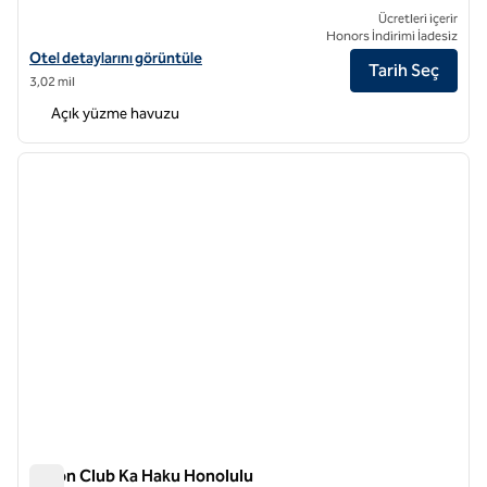
Ücretleri içerir
Honors İndirimi İadesiz
Hilton Garden Inn Waikiki Beach için otel detaylarını görüntüleyin
Otel detaylarını görüntüle
Tarih Seç
3,02 mil
Açık yüzme havuzu
1
/
12
önceki görsel
sonraki
1 / 12
Hilton Club Ka Haku Honolulu