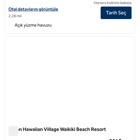
Honors İndirimi İadesiz
DoubleTree by Hilton Alana - Waikiki Beach için otel detaylarını görün
Otel detaylarını görüntüle
Tarih Seç
2,28 mil
Açık yüzme havuzu
1
/
12
önceki görsel
sonraki
1 / 12
Hilton Hawaiian Village Waikiki Beach Resort
Hilton Hawaiian Village Waikiki Beach Resort