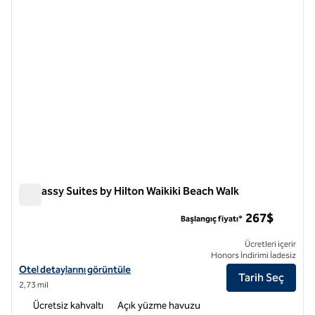
Embassy Suites by Hilton Waikiki Beach Walk
Embassy Suites by Hilton Waikiki Beach Walk
267$
Başlangıç fiyatı*
Ücretleri içerir
Honors İndirimi İadesiz
Embassy Suites by Hilton Waikiki Beach Walk için otel detaylarını gör
Otel detaylarını görüntüle
Tarih Seç
2,73 mil
Ücretsiz kahvaltı
Açık yüzme havuzu