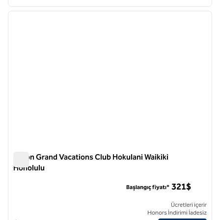
1
/
12
önceki görsel
sonraki
1 / 12
Hilton Grand Vacations Club Hokulani Waikiki
Honolulu
Hilton Grand Vacations Club Hokulani Waikiki Honolulu
321$
Başlangıç fiyatı*
Ücretleri içerir
Honors İndirimi İadesiz