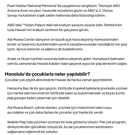
Pearl Harbor National Memorial'da saygılarınızı sergileyin. Tekneyle ABD
Arizona Anıtı'na çıkın, havacılık müzelerini gezin ve ABD'yi 2. Dünya
Savaşı'na katleten trajik saldırı hakkında daha fazla bilgi edinin.
ABD'deki ™Iolani Palace'daki tek kraliyet sarayını ziyaret edin. Rehberli bir
turla Hawaii'nin kraliyet tarihinin bir parçasını görün.
Ala Moana Center dünyanın en büyük açık hava alışveriş merkezlerinden
biridir ve tasarımcı butiklerinden yerel el sanatlarına kadar istediğiniz her şeyi
içerir. Ayrıca restoran ve eğlence de bulabilirsiniz.
Aralık ve Nisan tarihleri arasında balina izleyerek gidin. Humpback balinaları
yılın bu zamanında Hawaii Adaları'ndan geçerek eşsiz bir plaj deneyimi sağlar.
Honolulu'da çocuklarla neler yapılabilir?
Çocuklar çok çeşitli aktivitelerle Hawaii'de harika zaman geçirebilirler.
Hanauma Bay'de bir gün geçirin. Körfezde tropikal balıklarla şnorkelle yüzmek
için harika olan korumalı bir körfezde sakin su bulunmaktadır ve beyaz kumlu
plaj güneşin tadını çıkarmak için idealdir.
Ala Moana Beach, piknik alanları, yüzmek için mükemmel sakin suyu,
ayrıcalıklar ve çok daha fazlası ile çocuklar için harika bir yerdir.
Waikiki Plajı'nda yürürken ücretsiz bir hula gösterisi izleyin. Pek çok program,
dinleyicilerden gönüllüler isteyecek, bu da çocuklarınızın katılmasını
sağlamanın eğlenceli bir yoludur.