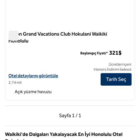
Hilton Grand Vacations Club Hokulani Waikiki
Honolulu
Hilton Grand Vacations Club Hokulani Waikiki Honolulu
321$
Başlangıç fiyatı*
Ücretleri içerir
Honors İndirimi İadesiz
Hilton Grand Vacations Club Hokulani Waikiki Honolulu için otel detayl
Otel detaylarını görüntüle
Tarih Seç
2,74 mil
Açık yüzme havuzu
Önceki Sayfa, 1 / 1
Sonraki Sayfa, 1 / 1
Sayfa
1 / 1
Sayfa 1 / 1
Waikiki'de Dalgaları Yakalayacak En İyi Honolulu Otel