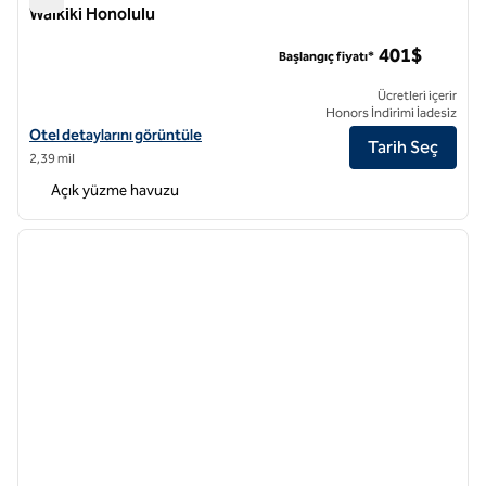
Waikiki Honolulu
Hilton Grand Vacations Club The Grand Islander Waikiki Hono
401$
Başlangıç fiyatı*
Ücretleri içerir
Honors İndirimi İadesiz
Hilton Grand Vacations Club The Grand Islander Waikiki Honolulu için 
Otel detaylarını görüntüle
Tarih Seç
2,39 mil
Açık yüzme havuzu
1
/
12
önceki görsel
sonraki
1 / 12