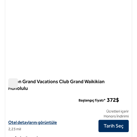
Hilton Grand Vacations Club Grand Waikikian
Honolulu
Hilton Grand Vacations Club Grand Waikikian Honolulu
372$
Başlangıç fiyatı*
Ücretleri içerir
Honors İndirimi
Hilton Grand Vacations Club Grand Waikikian Honolulu için otel detayl
Otel detaylarını görüntüle
Tarih Seç
2,23 mil