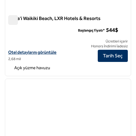
Ka La'i Waikiki Beach, LXR Hotels & Resorts
Ka La'i Waikiki Beach, LXR Hotels & Resorts
544$
Başlangıç fiyatı*
Ücretleri içerir
Honors İndirimi İadesiz
Ka La'i Waikiki Beach, LXR Hotels & Resorts için otel detaylarını görü
Otel detaylarını görüntüle
Tarih Seç
2,68 mil
Açık yüzme havuzu
1
/
12
önceki görsel
sonraki
1 / 12