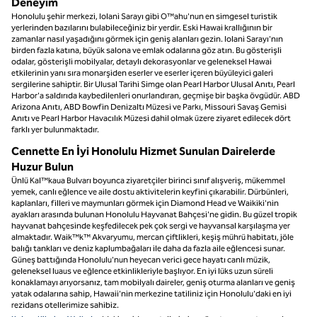
Deneyim
Honolulu şehir merkezi, Iolani Sarayı gibi O™ahu'nun en simgesel turistik
yerlerinden bazılarını bulabileceğiniz bir yerdir. Eski Hawai krallığının bir
zamanlar nasıl yaşadığını görmek için geniş alanları gezin. Iolani Sarayı'nın
birden fazla katına, büyük salona ve emlak odalarına göz atın. Bu gösterişli
odalar, gösterişli mobilyalar, detaylı dekorasyonlar ve geleneksel Hawai
etkilerinin yanı sıra monarşiden eserler ve eserler içeren büyüleyici galeri
sergilerine sahiptir. Bir Ulusal Tarihi Simge olan Pearl Harbor Ulusal Anıtı, Pearl
Harbor'a saldırıda kaybedilenleri onurlandıran, geçmişe bir başka övgüdür. ABD
Arizona Anıtı, ABD Bowfin Denizaltı Müzesi ve Parkı, Missouri Savaş Gemisi
Anıtı ve Pearl Harbor Havacılık Müzesi dahil olmak üzere ziyaret edilecek dört
farklı yer bulunmaktadır.
Cennette En İyi Honolulu Hizmet Sunulan Dairelerde
Huzur Bulun
Ünlü Kal™kaua Bulvarı boyunca ziyaretçiler birinci sınıf alışveriş, mükemmel
yemek, canlı eğlence ve aile dostu aktivitelerin keyfini çıkarabilir. Dürbünleri,
kaplanları, filleri ve maymunları görmek için Diamond Head ve Waikiki'nin
ayakları arasında bulunan Honolulu Hayvanat Bahçesi'ne gidin. Bu güzel tropik
hayvanat bahçesinde keşfedilecek pek çok sergi ve hayvansal karşılaşma yer
almaktadır. Waik™k™ Akvaryumu, mercan çiftlikleri, keşiş mührü habitatı, jöle
balığı tankları ve deniz kaplumbağaları ile daha da fazla aile eğlencesi sunar.
Güneş battığında Honolulu'nun heyecan verici gece hayatı canlı müzik,
geleneksel luaus ve eğlence etkinlikleriyle başlıyor. En iyi lüks uzun süreli
konaklamayı arıyorsanız, tam mobilyalı daireler, geniş oturma alanları ve geniş
yatak odalarına sahip, Hawaii'nin merkezine tatiliniz için Honolulu'daki en iyi
rezidans otellerimize sahibiz.