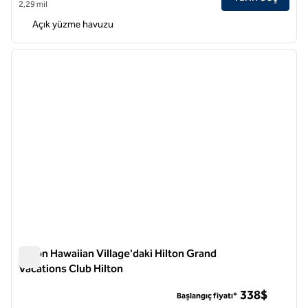
2,29 mil
Açık yüzme havuzu
1
/
12
önceki görsel
sonraki
1 / 12
Hilton Hawaiian Village'daki Hilton Grand
Vacations Club Hilton
Hilton Hawaiian Village'daki Hilton Grand Vacations Club Hilto
338$
Başlangıç fiyatı*