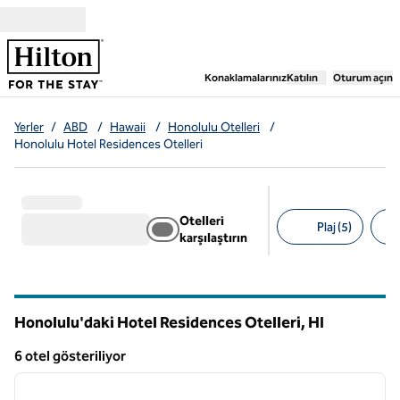
İçeriğe geçiş yap
,
Yeni bir sekme aç
Konaklamalarınız
Katılın
Oturum açın
Yerler
/
ABD
/
Hawaii
/
Honolulu Otelleri
/
Honolulu Hotel Residences Otelleri
Otelleri
Plaj (5)
karşılaştırın
Önerilen filtreler
Honolulu'daki Hotel Residences Otelleri,
HI
Hawaii
6 otel gösteriliyor
1
/
12
6 otel gösteriliyor
önceki görsel
sonraki
1 / 12