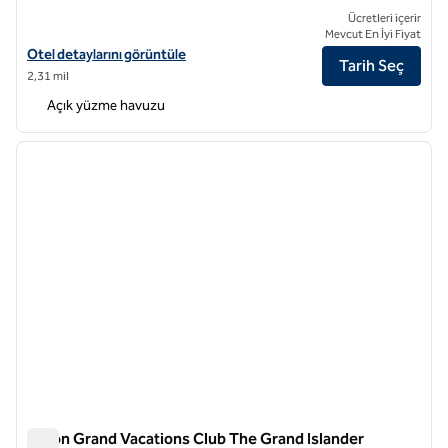
Ücretleri içerir
Mevcut En İyi Fiyat
Hilton Hawaiian Village'daki Hilton Grand Vacations Club Hilton otel d
Otel detaylarını görüntüle
Tarih Seç
2,31 mil
Açık yüzme havuzu
1
/
12
önceki görsel
sonraki
1 / 12
Hilton Grand Vacations Club The Grand Islander