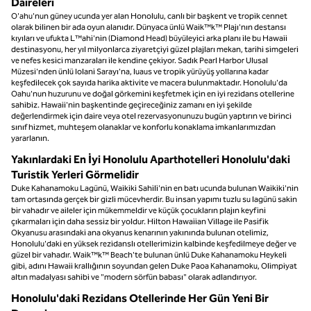
Daireleri
O'ahu'nun güney ucunda yer alan Honolulu, canlı bir başkent ve tropik cennet
olarak bilinen bir ada oyun alanıdır. Dünyaca ünlü Waik™k™ Plajı'nın destansı
kıyıları ve ufukta L™ahi'nin (Diamond Head) büyüleyici arka planı ile bu Hawaii
destinasyonu, her yıl milyonlarca ziyaretçiyi güzel plajları mekan, tarihi simgeleri
ve nefes kesici manzaraları ile kendine çekiyor. Sadık Pearl Harbor Ulusal
Müzesi'nden ünlü Iolani Sarayı'na, luaus ve tropik yürüyüş yollarına kadar
keşfedilecek çok sayıda harika aktivite ve macera bulunmaktadır. Honolulu'da
Oahu'nun huzurunu ve doğal görkemini keşfetmek için en iyi rezidans otellerine
sahibiz. Hawaii'nin başkentinde geçireceğiniz zamanı en iyi şekilde
değerlendirmek için daire veya otel rezervasyonunuzu bugün yaptırın ve birinci
sınıf hizmet, muhteşem olanaklar ve konforlu konaklama imkanlarımızdan
yararlanın.
Yakınlardaki En İyi Honolulu Aparthotelleri Honolulu'daki
Turistik Yerleri Görmelidir
Duke Kahanamoku Lagünü, Waikiki Sahili'nin en batı ucunda bulunan Waikiki'nin
tam ortasında gerçek bir gizli mücevherdir. Bu insan yapımı tuzlu su lagünü sakin
bir vahadır ve aileler için mükemmeldir ve küçük çocukların plajın keyfini
çıkarmaları için daha sessiz bir yoldur. Hilton Hawaiian Village ile Pasifik
Okyanusu arasındaki ana okyanus kenarının yakınında bulunan otelimiz,
Honolulu'daki en yüksek rezidanslı otellerimizin kalbinde keşfedilmeye değer ve
güzel bir vahadır. Waik™k™ Beach'te bulunan ünlü Duke Kahanamoku Heykeli
gibi, adını Hawaii krallığının soyundan gelen Duke Paoa Kahanamoku, Olimpiyat
altın madalyası sahibi ve "modern sörfün babası" olarak adlandırıyor.
Honolulu'daki Rezidans Otellerinde Her Gün Yeni Bir