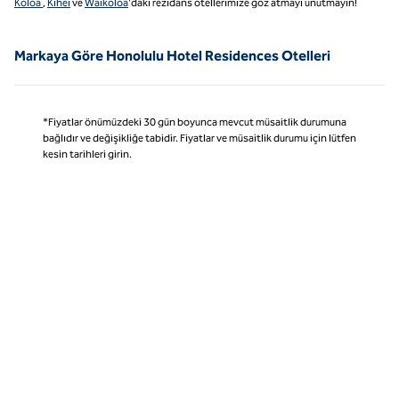
Koloa
,
Kihei
ve
Waikoloa
'daki rezidans otellerimize göz atmayı unutmayın!
Markaya Göre Honolulu Hotel Residences Otelleri
*Fiyatlar önümüzdeki 30 gün boyunca mevcut müsaitlik durumuna
bağlıdır ve değişikliğe tabidir. Fiyatlar ve müsaitlik durumu için lütfen
kesin tarihleri girin.