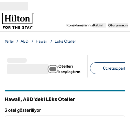
İçeriğe geçiş yap
,
Yeni bir sekme aç
Konaklamalarınız
Katılın
Oturum açın
Yerler
/
ABD
/
Hawaii
/
Lüks Oteller
Otelleri
Ücretsiz park al
karşılaştırın
Önerilen filtreler
Hawaii, ABD'deki Lüks Oteller
3 otel gösteriliyor
1
/
12
3 otel gösteriliyor
önceki görsel
sonraki
1 / 12