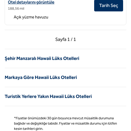
Ka La'i Waikiki Beach, LXR Hotels & Resorts için otel detaylarını görü
Otel detaylarını görüntüle
Tarih Seç
188,56 mil
Açık yüzme havuzu
Önceki Sayfa, 1 / 1
Sonraki Sayfa, 1 / 1
Sayfa
1 / 1
Sayfa 1 / 1
Şehir Manzaralı Hawaii Lüks Otelleri
Markaya Göre Hawaii Lüks Otelleri
Turistik Yerlere Yakın Hawaii Lüks Otelleri
*Fiyatlar önümüzdeki 30 gün boyunca mevcut müsaitlik durumuna
bağlıdır ve değişikliğe tabidir. Fiyatlar ve müsaitlik durumu için lütfen
kesin tarihleri girin.