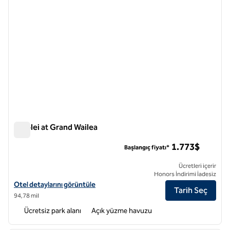
Ho'olei at Grand Wailea
Ho'olei at Grand Wailea
1.773$
Başlangıç fiyatı*
Ücretleri içerir
Honors İndirimi İadesiz
Grand Wailea'daki Ho'olei için otel detaylarını görüntüleyin
Otel detaylarını görüntüle
Tarih Seç
94,78 mil
Ücretsiz park alanı
Açık yüzme havuzu
1
/
10