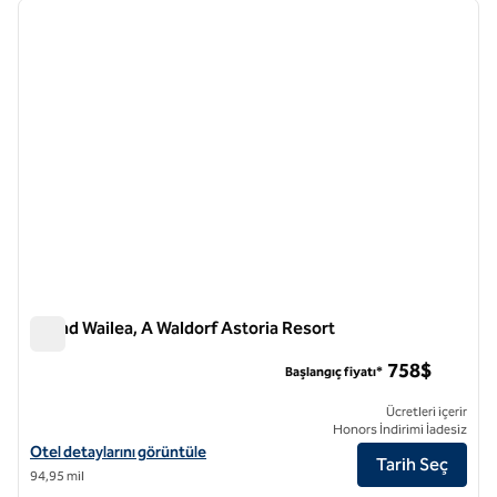
önceki görsel
sonraki
1 / 10
Grand Wailea, A Waldorf Astoria Resort
Grand Wailea, A Waldorf Astoria Resort
758$
Başlangıç fiyatı*
Ücretleri içerir
Honors İndirimi İadesiz
Grand Wailea, Waldorf Astoria Resort için otel detaylarını görüntüleyi
Otel detaylarını görüntüle
Tarih Seç
94,95 mil