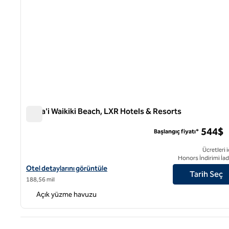
Ka La'i Waikiki Beach, LXR Hotels & Resorts
Ka La'i Waikiki Beach, LXR Hotels & Resorts
544$
Başlangıç fiyatı*
Ücretleri i
Honors İndirimi İad
Ka La'i Waikiki Beach, LXR Hotels & Resorts için otel detaylarını 
Otel detaylarını görüntüle
Tarih Seç
188,56 mil
Açık yüzme havuzu