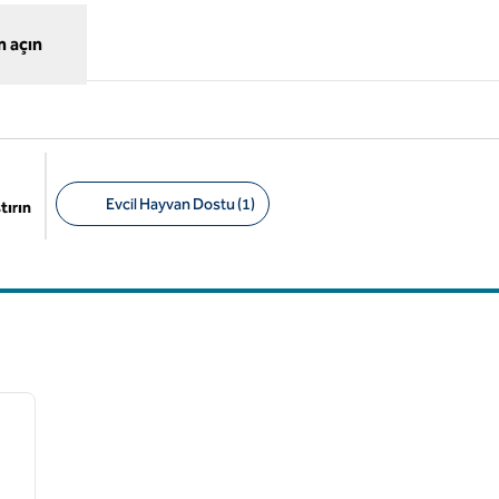
 açın
Evcil Hayvan Dostu (1)
tırın
Önerilen filtreler
/
12
sonraki görsel