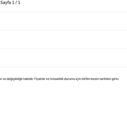
ki Sayfa, 1 / 1
Sonraki Sayfa, 1 / 1
Sayfa
1 / 1
Sayfa 1 / 1
değişikliğe tabidir. Fiyatlar ve müsaitlik durumu için lütfen kesin tarihleri girin.