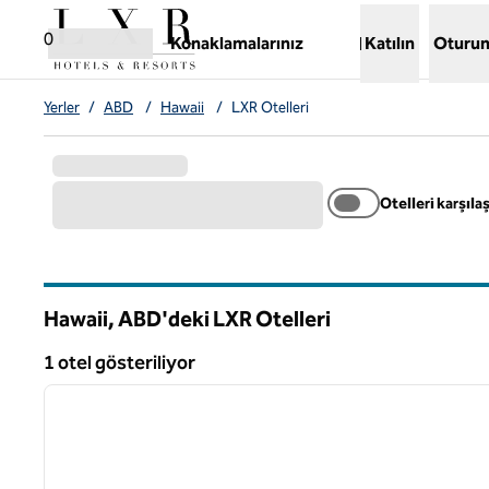
İçeriğe geçiş yap
,
Yeni bir sekme açar
0
Konaklamalarınız
Katılın
Oturum
Yerler
/
ABD
/
Hawaii
/
LXR Otelleri
Otelleri karşılaş
Hawaii, ABD'deki LXR Otelleri
1 otel gösteriliyor
1
1 otel gösteriliyor
önceki görsel
1 / 12