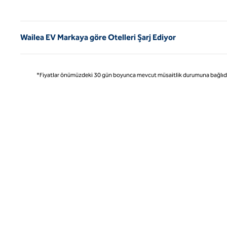
Önce
Wailea EV Markaya göre Otelleri Şarj Ediyor
*Fiyatlar önümüzdeki 30 gün boyunca mevcut müsaitlik durumuna bağlıdır ve 