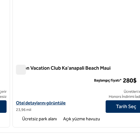
Hilton Vacation Club Ka'anapali Beach Maui
Hilton Vacation Club Ka'anapali Beach Maui
280$
Başlangıç fiyatı*
çerir
Ücretleri i
esiz
Honors İndirimi İad
leyin
Hilton Vacation Club Ka'anapali Beach Maui için otel detaylarını g
Otel detaylarını görüntüle
Tarih Seç
23,96 mil
Ücretsiz park alanı
Açık yüzme havuzu