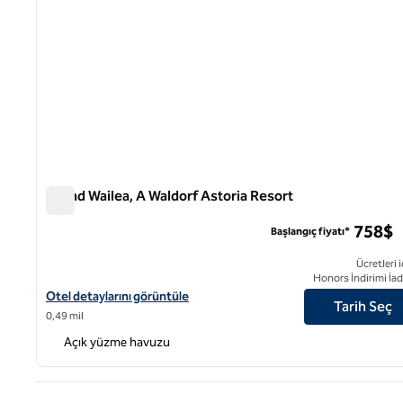
Grand Wailea, A Waldorf Astoria Resort
Grand Wailea, A Waldorf Astoria Resort
758$
Başlangıç fiyatı*
Ücretleri i
Honors İndirimi İad
Grand Wailea, Waldorf Astoria Resort için otel detaylarını görüntü
Otel detaylarını görüntüle
Tarih Seç
0,49 mil
Açık yüzme havuzu