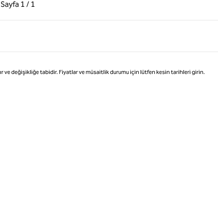
ki Sayfa, 1 / 1
Sonraki Sayfa, 1 / 1
Sayfa
1 / 1
Sayfa 1 / 1
değişikliğe tabidir. Fiyatlar ve müsaitlik durumu için lütfen kesin tarihleri girin.