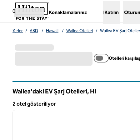
İçeriğe geçiş yap
,
Yeni bir sekme açar
0
Konaklamalarınız
Katılın
Oturum
Yerler
/
ABD
/
Hawaii
/
Wailea Otelleri
/
Wailea EV Şarj Oteller
Otelleri karşılaş
Wailea'daki EV Şarj Otelleri,
HI
Hawaii
2 otel gösteriliyor
1
2 otel gösteriliyor
önceki görsel
1 / 10