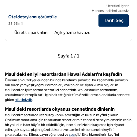
Ücretleri içerir
Honors İndirimi İadesiz
Hilton Vacation Club Ka'anapali Beach Maui için otel detaylarını görün
Otel detaylarını görüntüle
Tarih Seç
23,96 mil
Ücretsiz park alanı
Açık yüzme havuzu
Önceki Sayfa, 1 / 1
Sonraki Sayfa, 1 / 1
Sayfa
1 / 1
Sayfa 1 / 1
Maui'deki en iyi resortlardan Hawai Adaları'nı keşfedin
Ülkenin en güzel yerlerinden birinde kendinizi şımartıcı bir kaçamakla şımartın.
mil süren yemyeşil yağmur ormanları, volkanları ve siyah kumlu plajları ile
Maui'deki en iyi resortlar her tatilci cennetidir. Wailea'daki resortlarımız,
unutulmaz bir tropik tatil için hak ettiğiniz tüm özellikler ve olanaklarla cennete
giden
biletinizdir
.
Maui'deki resortlarda okyanus cennetinde dinlenin
Maui'deki resortlarda üst düzey konukseverliğin ve lüksün keyfini çıkarın.
Optimum rahatlama için tasarlanan resortlarımız cenneti deneyimlemenin kesin
bir yoludur. İster büyük bir etkinlik için, ister ailenizle bir kaçamak için ziyaret
edin, çok sayıda plajın, güzel dekorun ve samimi bir personelin keyfini
çıkaracaksınız. Klima, yayın eğlencesi ve
spa
gibi lüks hizmetlerin keyfini