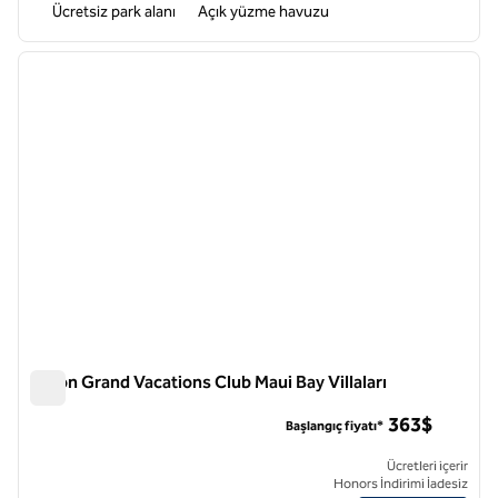
Ücretsiz park alanı
Açık yüzme havuzu
1
/
12
önceki görsel
sonraki
1 / 12
Hilton Grand Vacations Club Maui Bay Villaları
Hilton Grand Vacations Club Maui Bay Villaları
363$
Başlangıç fiyatı*
Ücretleri içerir
Honors İndirimi İadesiz