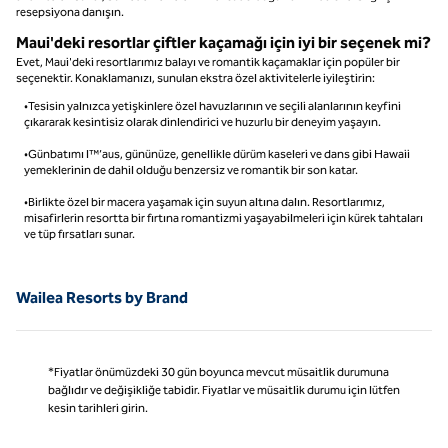
resepsiyona danışın.
Maui'deki resortlar çiftler kaçamağı için iyi bir seçenek mi?
Evet, Maui'deki resortlarımız balayı ve romantik kaçamaklar için popüler bir
seçenektir. Konaklamanızı, sunulan ekstra özel aktivitelerle iyileştirin:
•Tesisin yalnızca yetişkinlere özel havuzlarının ve seçili alanlarının keyfini
çıkararak kesintisiz olarak dinlendirici ve huzurlu bir deneyim yaşayın.
•Günbatımı l™’aus, gününüze, genellikle dürüm kaseleri ve dans gibi Hawaii
yemeklerinin de dahil olduğu benzersiz ve romantik bir son katar.
•Birlikte özel bir macera yaşamak için suyun altına dalın. Resortlarımız,
misafirlerin resortta bir fırtına romantizmi yaşayabilmeleri için kürek tahtaları
ve tüp fırsatları sunar.
Wailea Resorts by Brand
*Fiyatlar önümüzdeki 30 gün boyunca mevcut müsaitlik durumuna
bağlıdır ve değişikliğe tabidir. Fiyatlar ve müsaitlik durumu için lütfen
kesin tarihleri girin.