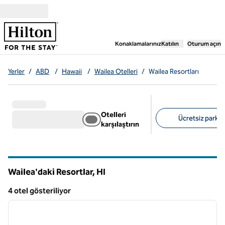
İçeriğe geçiş yap
,
Yeni bir sekme aç
Konaklamalarınız
Katılın
Oturum açın
Yerler
/
ABD
/
Hawaii
/
Wailea Otelleri
/
Wailea Resortları
Otelleri
Ücretsiz park al
karşılaştırın
Önerilen filtreler
Wailea'daki Resortlar,
HI
Hawaii
4 otel gösteriliyor
1
/
10
4 otel gösteriliyor
önceki görsel
sonraki
1 / 10