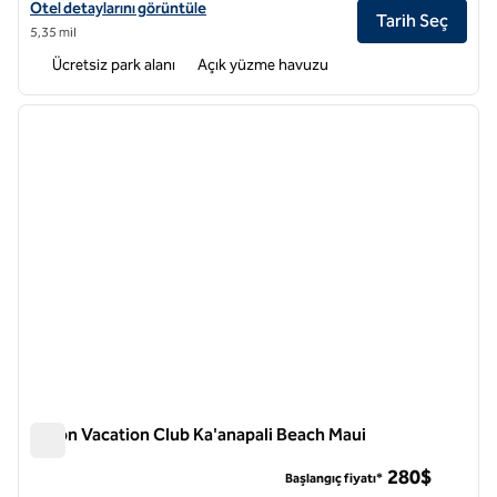
Hilton Grand Vacations Club Maui Bay Villas için otel detaylarını görün
Otel detaylarını görüntüle
Tarih Seç
5,35 mil
Ücretsiz park alanı
Açık yüzme havuzu
1
/
12
önceki görsel
sonraki
1 / 12
Hilton Vacation Club Ka'anapali Beach Maui
Hilton Vacation Club Ka'anapali Beach Maui
280$
Başlangıç fiyatı*