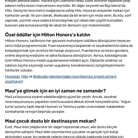
kraliyet ailesine bakın. Macera için Diamond Head State Anıtının tepesine çıkıp
adanın nefes kesici manzarasını seyredin. Bir diğer seçenek ise Big Island'da
Hilo. Geniş bir lava metro mağarasına sahip Hilo, heyecan arayanlar mekan için
harika bir yerdir. Ve son olarak, Waikoala'da bir ikram için mola verin. Bu köy, sörf
yapmak, yüzmek veya sadece bronzlaşmak için ideal olan çeşitli kumsalları
bulunan ada konukseverliği ile rahat bir deneyim için mükemmeldir.
Özel ödüller için Hilton Honors'a katılın
Hilton Honors, tatilinizin her gecesini muhteşem ödüllere dönüştüren heyecan
verici ödül programımızdır. Puan kazanmaya başlamak ve seyahatlerinizi daha da
kolaylaştırmak için ücretsiz bir hesap oluşturun. Puanlarınızı ücretsiz gecelere,
online alışveriş kredisine ve daha fazlasına dönüştürün. Ayrıca, katıldığınızda
özel Hilton Honors mobil uygulamasının kilidini açın. Dijital bir anahtar ve
odanızı seçme seçeneği sunan uygulama, konaklamanızı zenginleştirmenin
harika bir yoludur.
Honolulu
,
Hilo
ve
Waikoala yakınlarındaki resortlarımızı ziyaret etmeyi
unutmayın
!
Maui'ye gitmek için en iyi zaman ne zamandır?
Maui yıl boyunca ziyaret edebileceğiniz güzel bir yerdir. Ancak, seyahat
rezervasyonunuzu yaparken özel hususlara dikkat etmek isteyebilirsiniz. Yoğun
turist sezonu tipik olarak Haziran ve Temmuz ayları civarındadır, kalabalıklar
sonbaharda ve kışın başında yavaşlar.
Maui çocuk dostu bir destinasyon mekan?
Evet, Maui ister plajda ister bir dağın tepesinde olsun, aile dostu birçok
deneyime sahiptir. Maui'deki resortlarımız çocuklar ve gençler için kulüp
aktiviteleri sunar, bu nedenle nelerin mevcut olduğu hakkında özel bilgi için