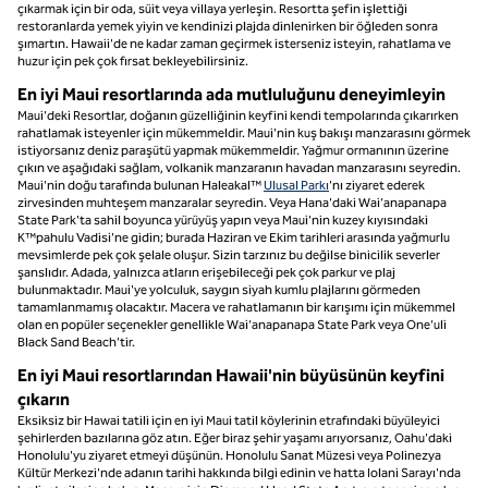
çıkarmak için bir oda, süit veya villaya yerleşin. Resortta şefin işlettiği
restoranlarda yemek yiyin ve kendinizi plajda dinlenirken bir öğleden sonra
şımartın. Hawaii'de ne kadar zaman geçirmek isterseniz isteyin, rahatlama ve
huzur için pek çok fırsat bekleyebilirsiniz.
En iyi Maui resortlarında ada mutluluğunu deneyimleyin
Maui'deki Resortlar, doğanın güzelliğinin keyfini kendi tempolarında çıkarırken
rahatlamak isteyenler için mükemmeldir. Maui'nin kuş bakışı manzarasını görmek
istiyorsanız deniz paraşütü yapmak mükemmeldir. Yağmur ormanının üzerine
çıkın ve aşağıdaki sağlam, volkanik manzaranın havadan manzarasını seyredin.
Maui'nin doğu tarafında bulunan Haleakal™
Ulusal Parkı
'nı ziyaret ederek
zirvesinden muhteşem manzaralar seyredin. Veya Hana'daki Wai’anapanapa
State Park'ta sahil boyunca yürüyüş yapın veya Maui'nin kuzey kıyısındaki
K™pahulu Vadisi'ne gidin; burada Haziran ve Ekim tarihleri arasında yağmurlu
mevsimlerde pek çok şelale oluşur. Sizin tarzınız bu değilse binicilik severler
şanslıdır. Adada, yalnızca atların erişebileceği pek çok parkur ve plaj
bulunmaktadır. Maui'ye yolculuk, saygın siyah kumlu plajlarını görmeden
tamamlanmamış olacaktır. Macera ve rahatlamanın bir karışımı için mükemmel
olan en popüler seçenekler genellikle Wai’anapanapa State Park veya One’uli
Black Sand Beach'tir.
En iyi Maui resortlarından Hawaii'nin büyüsünün keyfini
çıkarın
Eksiksiz bir Hawai tatili için en iyi Maui tatil köylerinin etrafındaki büyüleyici
şehirlerden bazılarına göz atın. Eğer biraz şehir yaşamı arıyorsanız, Oahu'daki
Honolulu'yu ziyaret etmeyi düşünün. Honolulu Sanat Müzesi veya Polinezya
Kültür Merkezi'nde adanın tarihi hakkında bilgi edinin ve hatta Iolani Sarayı'nda