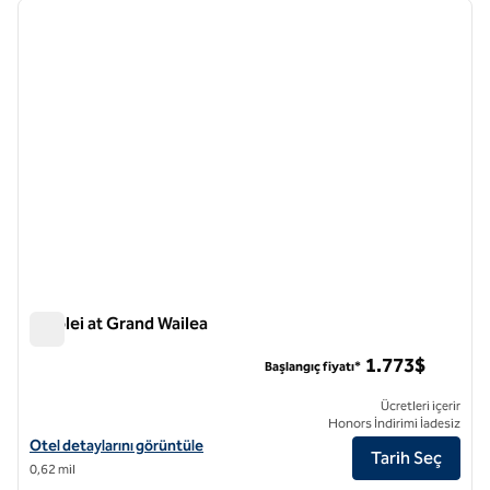
önceki görsel
sonraki
1 / 12
Ho'olei at Grand Wailea
Ho'olei at Grand Wailea
1.773$
Başlangıç fiyatı*
Ücretleri içerir
Honors İndirimi İadesiz
Grand Wailea'daki Ho'olei için otel detaylarını görüntüleyin
Otel detaylarını görüntüle
Tarih Seç
0,62 mil