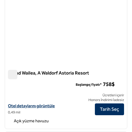
Grand Wailea, A Waldorf Astoria Resort
Grand Wailea, A Waldorf Astoria Resort
758$
Başlangıç fiyatı*
Ücretleri içerir
Honors İndirimi İadesiz
Grand Wailea, Waldorf Astoria Resort için otel detaylarını görüntüleyi
Otel detaylarını görüntüle
Tarih Seç
0,49 mil
Açık yüzme havuzu
1
/
12