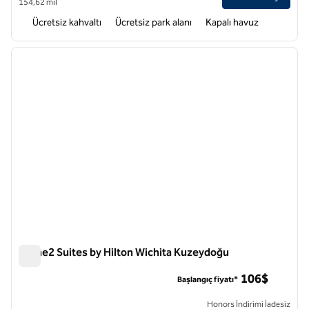
154,62 mil
Ücretsiz kahvaltı
Ücretsiz park alanı
Kapalı havuz
1
/
12
önceki görsel
sonraki
1 / 12
Home2 Suites by Hilton Wichita Kuzeydoğu
Home2 Suites by Hilton Wichita Kuzeydoğu
106$
Başlangıç fiyatı*
Honors İndirimi İadesiz