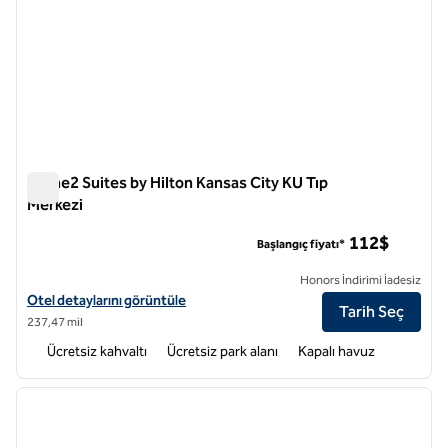
Home2 Suites by Hilton Kansas City KU Tıp
Merkezi
Home2 Suites by Hilton Kansas City KU Tıp Merkezi
112$
Başlangıç fiyatı*
Honors İndirimi İadesiz
Home2 Suites by Hilton Kansas City KU Medical Center için otel detay
Otel detaylarını görüntüle
Tarih Seç
237,47 mil
Ücretsiz kahvaltı
Ücretsiz park alanı
Kapalı havuz
1
/
12
önceki görsel
sonraki
1 / 12