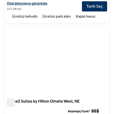
Home2 Suites by Hilton Wichita Northeast için otel detaylarını görün
Otel detaylarını görüntüle
Tarih Seç
157,48 mil
Ücretsiz kahvaltı
Ücretsiz park alanı
Kapalı havuz
1
/
12
önceki görsel
sonraki
1 / 12
Home2 Suites by Hilton Omaha West, NE
Home2 Suites by Hilton Omaha West, NE
86$
Başlangıç fiyatı*