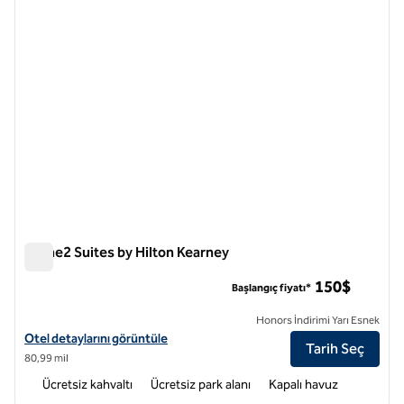
Home2 Suites by Hilton Kearney
Home2 Suites by Hilton Kearney
150$
Başlangıç fiyatı*
Honors İndirimi Yarı Esnek
Home2 Suites by Hilton Kearney için otel detaylarını görüntüleyin
Otel detaylarını görüntüle
Tarih Seç
80,99 mil
Ücretsiz kahvaltı
Ücretsiz park alanı
Kapalı havuz
1
/
12