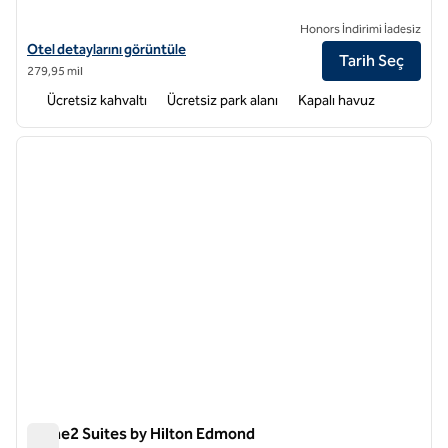
Honors İndirimi İadesiz
Home2 Suites by Hilton Oklahoma City Quail Springs için otel detayla
Otel detaylarını görüntüle
Tarih Seç
279,95 mil
Ücretsiz kahvaltı
Ücretsiz park alanı
Kapalı havuz
1
/
12
önceki görsel
sonraki
1 / 12
Home2 Suites by Hilton Edmond