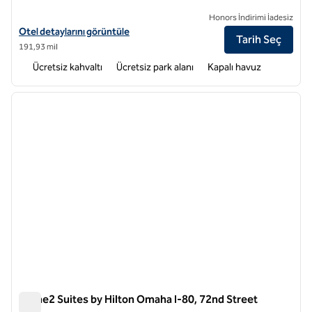
Honors İndirimi İadesiz
Home2 Suites by Hilton Omaha West, NE için otel detaylarını görüntü
Otel detaylarını görüntüle
Tarih Seç
191,93 mil
Ücretsiz kahvaltı
Ücretsiz park alanı
Kapalı havuz
1
/
12
önceki görsel
sonraki
1 / 12
Home2 Suites by Hilton Omaha I-80, 72nd Street