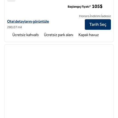
Home2 Suites by Hilton Edmond
105$
Başlangıç fiyatı*
Honors İndirimi İadesiz
Home2 Suites by Hilton Edmond için otel ayrıntılarını görüntüleyin
Otel detaylarını görüntüle
Tarih Seç
280,07 mil
Ücretsiz kahvaltı
Ücretsiz park alanı
Kapalı havuz
1
/
12
önceki görsel
sonraki
1 / 12