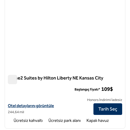
Home2 Suites by Hilton Liberty NE Kansas City
Home2 Suites by Hilton Liberty NE Kansas City
109$
Başlangıç fiyatı*
Honors İndirimi İadesiz
Home2 Suites by Hilton Liberty NE Kansas City için otel ayrıntılarını 
Otel detaylarını görüntüle
Tarih Seç
244,64 mil
Ücretsiz kahvaltı
Ücretsiz park alanı
Kapalı havuz
1
/
11