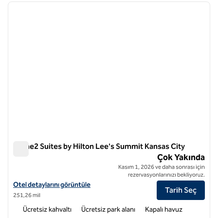
önceki görsel
sonraki
1 / 11
Home2 Suites by Hilton Lee's Summit Kansas City
Home2 Suites by Hilton Lee's Summit Kansas City
Çok Yakında
Kasım 1, 2026 ve daha sonrası için
rezervasyonlarınızı bekliyoruz.
Home2 Suites by Hilton Lee's Summit Kansas City için otel detayların
Otel detaylarını görüntüle
Tarih Seç
251,26 mil
Ücretsiz kahvaltı
Ücretsiz park alanı
Kapalı havuz