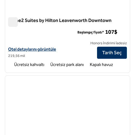
Home2 Suites by Hilton Leavenworth Downtown
Home2 Suites by Hilton Leavenworth Downtown
107$
Başlangıç fiyatı*
Honors İndirimi İadesiz
Home2 Suites by Hilton Leavenworth Downtown için otel detaylarını
Otel detaylarını görüntüle
Tarih Seç
219,56 mil
Ücretsiz kahvaltı
Ücretsiz park alanı
Kapalı havuz
1
/
12
önceki görsel
sonraki
1 / 12