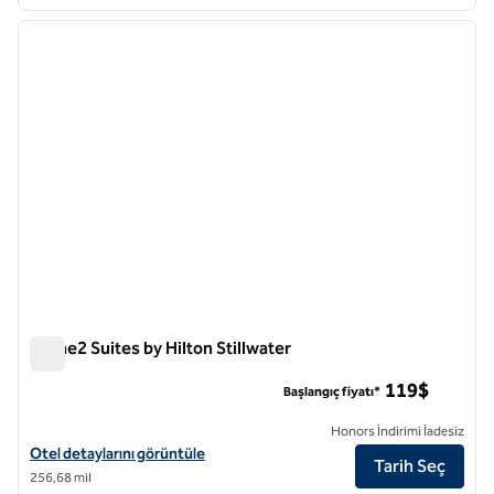
1
/
12
önceki görsel
sonraki
1 / 12
Home2 Suites by Hilton Stillwater
Home2 Suites by Hilton Stillwater
119$
Başlangıç fiyatı*
Honors İndirimi İadesiz
Home2 Suites by Hilton Stillwater için otel ayrıntılarını görüntüleyin
Otel detaylarını görüntüle
Tarih Seç
256,68 mil