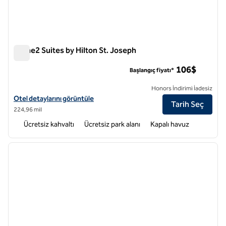
Home2 Suites by Hilton St. Joseph
Home2 Suites by Hilton St. Joseph
106$
Başlangıç fiyatı*
Honors İndirimi İadesiz
Home2 Suites by Hilton St. Joseph için otel bilgilerini görüntüleyin
Otel detaylarını görüntüle
Tarih Seç
224,96 mil
Ücretsiz kahvaltı
Ücretsiz park alanı
Kapalı havuz
1
/
11
önceki görsel
sonraki
1 / 11