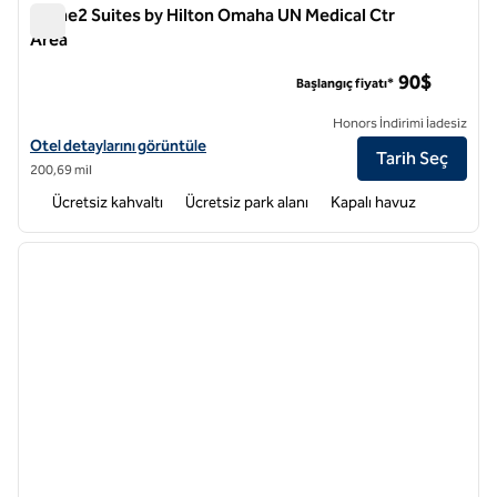
Home2 Suites by Hilton Omaha UN Medical Ctr
Area
Home2 Suites by Hilton Omaha UN Medical Ctr Area
90$
Başlangıç fiyatı*
Honors İndirimi İadesiz
Home2 Suites by Hilton Omaha UN Medical Ctr Area için otel detayları
Otel detaylarını görüntüle
Tarih Seç
200,69 mil
Ücretsiz kahvaltı
Ücretsiz park alanı
Kapalı havuz
1
/
12
önceki görsel
sonraki
1 / 12