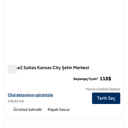
Home2 Suites Kansas City Şehir Merkezi
Home2 Suites Kansas City Şehir Merkezi
118$
Başlangıç fiyatı*
Honors İndirimi İadesiz
Home2 Suites Kansas City Downtown için otel detaylarını görüntüley
Otel detaylarını görüntüle
Tarih Seç
238,85 mil
Ücretsiz kahvaltı
Kapalı havuz
1
/
12
önceki görsel
sonraki
1 / 12