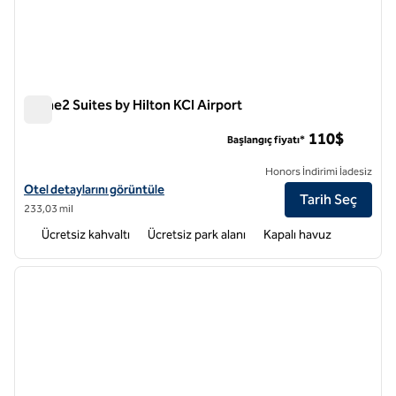
Home2 Suites by Hilton KCI Airport
Home2 Suites by Hilton KCI Airport
110$
Başlangıç fiyatı*
Honors İndirimi İadesiz
Home2 Suites by Hilton KCI Airport için otel detaylarını görüntüleyin
Otel detaylarını görüntüle
Tarih Seç
233,03 mil
Ücretsiz kahvaltı
Ücretsiz park alanı
Kapalı havuz
1
/
12
önceki görsel
sonraki
1 / 12