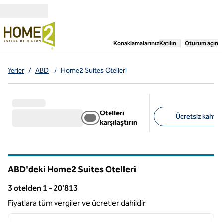
İçeriğe geçiş yap
,
Yeni bir sekme aç
Konaklamalarınız
Katılın
Oturum açın
Yerler
/
ABD
/
Home2 Suites Otelleri
Otelleri
Ücretsiz kahvalt
karşılaştırın
Önerilen filtreler
ABD'deki Home2 Suites Otelleri
3 otelden 1 - 20'813
813 otel gösteriliyor
Fiyatlara tüm vergiler ve ücretler dahildir
1
/
12
önceki görsel
sonraki
1 / 12