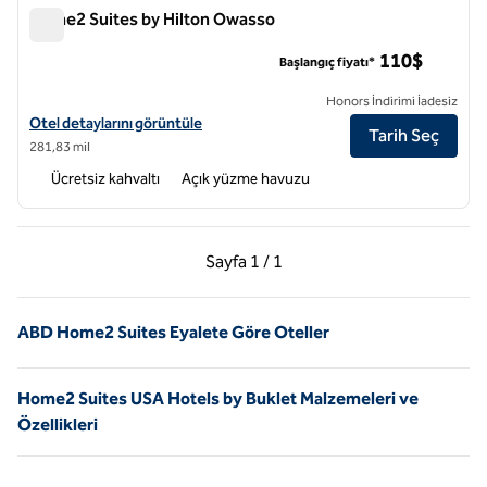
Home2 Suites by Hilton Owasso
Home2 Suites by Hilton Owasso
110$
Başlangıç fiyatı*
Honors İndirimi İadesiz
Home2 Suites by Hilton Owasso için otel detaylarını görüntüleyin
Otel detaylarını görüntüle
Tarih Seç
281,83 mil
Ücretsiz kahvaltı
Açık yüzme havuzu
Önceki Sayfa, 1 / 1
Sonraki Sayfa, 1 / 1
Sayfa
1 / 1
Sayfa 1 / 1
ABD Home2 Suites Eyalete Göre Oteller
Home2 Suites USA Hotels by Buklet Malzemeleri ve
Özellikleri