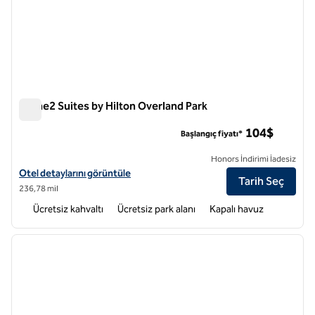
Home2 Suites by Hilton Overland Park
Home2 Suites by Hilton Overland Park
104$
Başlangıç fiyatı*
Honors İndirimi İadesiz
Home2 Suites by Hilton Overland Park için otel detaylarını görüntüley
Otel detaylarını görüntüle
Tarih Seç
236,78 mil
Ücretsiz kahvaltı
Ücretsiz park alanı
Kapalı havuz
1
/
12
önceki görsel
sonraki
1 / 12