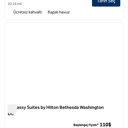
Tarih Seç
20,16 mil
Ücretsiz kahvaltı
Kapalı havuz
1
/
12
önceki görsel
sonraki
1 / 12
Embassy Suites by Hilton Bethesda Washington
DC
Embassy Suites by Hilton Bethesda Washington DC
110$
Başlangıç fiyatı*