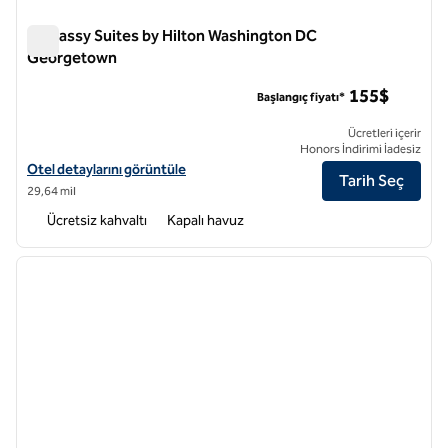
Embassy Suites by Hilton Washington DC
Georgetown
Embassy Suites by Hilton Washington DC Georgetown
155$
Başlangıç fiyatı*
Ücretleri içerir
Honors İndirimi İadesiz
Embassy Suites by Hilton Washington DC Georgetown için otel ayrıntı
Otel detaylarını görüntüle
Tarih Seç
29,64 mil
Ücretsiz kahvaltı
Kapalı havuz
1
/
12
önceki görsel
sonraki
1 / 12