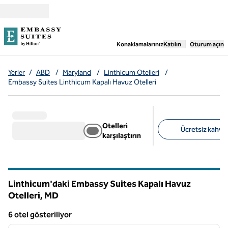
İçeriğe geçiş yap
,
Yeni bir sekme aç
Konaklamalarınız
Katılın
Oturum açın
Yerler
/
ABD
/
Maryland
/
Linthicum Otelleri
/
Embassy Suites Linthicum Kapalı Havuz Otelleri
Otelleri
Ücretsiz kahvalt
karşılaştırın
Önerilen filtreler
Linthicum'daki Embassy Suites Kapalı Havuz
Otelleri,
MD
Maryland
6 otel gösteriliyor
1
/
12
6 otel gösteriliyor