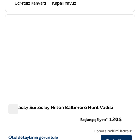
Ücretsiz kahvaltı
Kapalı havuz
1
/
10
önceki görsel
sonraki
1 / 10
Embassy Suites by Hilton Baltimore Hunt Vadisi
Embassy Suites by Hilton Baltimore Hunt Vadisi
120$
Başlangıç fiyatı*
Honors İndirimi İadesiz
Embassy Suites by Hilton Baltimore Hunt Valley için otel ayrıntılarını 
Otel detaylarını görüntüle