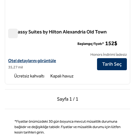
Embassy Suites by Hilton Alexandria Old Town
Embassy Suites by Hilton Alexandria Old Town
152$
Başlangıç fiyatı*
Honors İndirimi İadesiz
Embassy Suites by Hilton Alexandria Old Town için otel detaylarını gö
Otel detaylarını görüntüle
Tarih Seç
35,27 mil
Ücretsiz kahvaltı
Kapalı havuz
Önceki Sayfa, 1 / 1
Sonraki Sayfa, 1 / 1
Sayfa
1 / 1
Sayfa 1 / 1
*Fiyatlar önümüzdeki 30 gün boyunca mevcut müsaitlik durumuna
bağlıdır ve değişikliğe tabidir. Fiyatlar ve müsaitlik durumu için lütfen
kesin tarihleri girin.