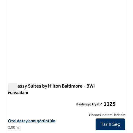
önceki görsel
sonraki
1 / 12
Embassy Suites by Hilton Baltimore - BWI
Havaalanı
Embassy Suites by Hilton Baltimore - BWI Havaalanı
112$
Başlangıç fiyatı*
Honors İndirimi İadesiz
Embassy Suites by Hilton Baltimore at BWI Airport için otel detayların
Otel detaylarını görüntüle
Tarih Seç
2,00 mil