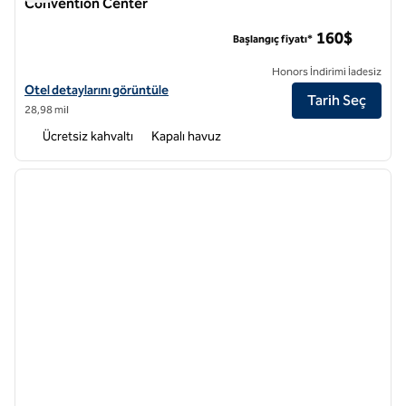
Convention Center
Embassy Suites by Hilton Washington DC Convention Cente
160$
Başlangıç fiyatı*
Honors İndirimi İadesiz
Embassy Suites by Hilton Washington DC Kongre Merkezi için otel det
Otel detaylarını görüntüle
Tarih Seç
28,98 mil
Ücretsiz kahvaltı
Kapalı havuz
1
/
12
önceki görsel
sonraki
1 / 12