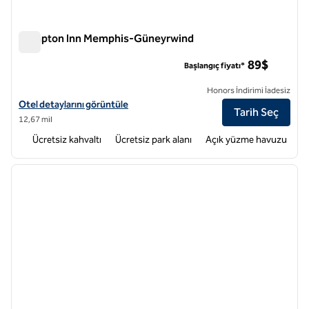
Hampton Inn Memphis-Güneyrwind
Hampton Inn Memphis-Güneyrwind
89$
Başlangıç fiyatı*
Honors İndirimi İadesiz
Hampton Inn Memphis-Southwind için otel detaylarını görüntüleyin
Otel detaylarını görüntüle
Tarih Seç
12,67 mil
Ücretsiz kahvaltı
Ücretsiz park alanı
Açık yüzme havuzu
1
/
12
önceki görsel
sonraki
1 / 12