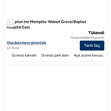
Hampton Inn Memphis-Walnut Grove/Baptist
Hospital East
Hampton Inn Memphis-Walnut Grove/Baptist Hospital East
Tükendi
Müsait Tarihleri Kontrol Et
Hampton Inn Memphis-Walnut Grove/Baptist Hospital East için otel d
Otel detaylarını görüntüle
Tarih Seç
12,76 mil
Ücretsiz kahvaltı
Ücretsiz park alanı
Açık yüzme havuzu
1
/
12
önceki görsel
sonraki
1 / 12