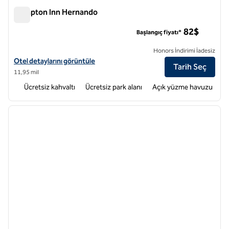
Hampton Inn Hernando
Hampton Inn Hernando
82$
Başlangıç fiyatı*
Honors İndirimi İadesiz
Hampton Inn Hernando için otel bilgilerini görüntüleyin
Otel detaylarını görüntüle
Tarih Seç
11,95 mil
Ücretsiz kahvaltı
Ücretsiz park alanı
Açık yüzme havuzu
1
/
12
önceki görsel
sonraki
1 / 12