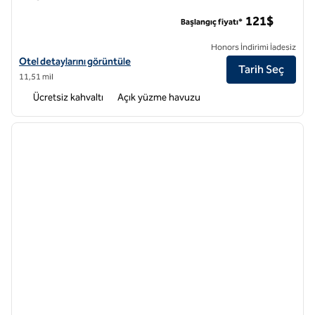
Hampton Inn & Suites Memphis East Germantown Bölgesi
121$
Başlangıç fiyatı*
Honors İndirimi İadesiz
Hampton Inn & Suites Memphis East Germantown Area için otel ayrıntı
Otel detaylarını görüntüle
Tarih Seç
11,51 mil
Ücretsiz kahvaltı
Açık yüzme havuzu
1
/
12
önceki görsel
sonraki
1 / 12