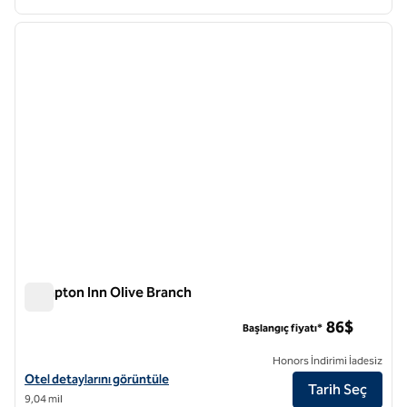
1
/
12
önceki görsel
sonraki
1 / 12
Hampton Inn Olive Branch
Hampton Inn Olive Branch
86$
Başlangıç fiyatı*
Honors İndirimi İadesiz
Hampton Inn Olive Branch için otel detaylarını görüntüleyin
Otel detaylarını görüntüle
Tarih Seç
9,04 mil