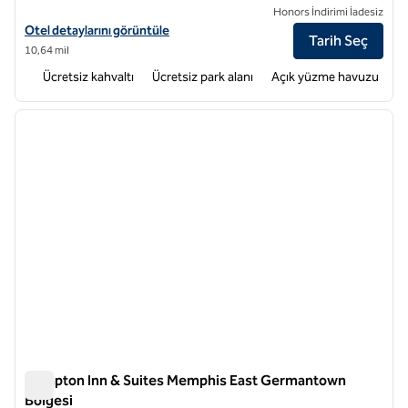
Honors İndirimi İadesiz
Hampton Inn Memphis-Poplar için otel detaylarını görüntüleyin
Otel detaylarını görüntüle
Tarih Seç
10,64 mil
Ücretsiz kahvaltı
Ücretsiz park alanı
Açık yüzme havuzu
1
/
12
önceki görsel
sonraki
1 / 12
Hampton Inn & Suites Memphis East Germantown
Bölgesi