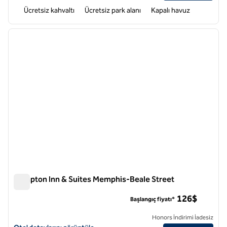
Ücretsiz kahvaltı
Ücretsiz park alanı
Kapalı havuz
1
/
12
önceki görsel
sonraki
1 / 12
Hampton Inn & Suites Memphis-Beale Street
Hampton Inn & Suites Memphis-Beale Street
126$
Başlangıç fiyatı*
Honors İndirimi İadesiz