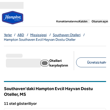
İçeriğe geçiş yap
,
Yeni bir sekme aç
Konaklamalarınız
Katılın
Oturum açın
Yerler
/
ABD
/
Mississippi
/
Southaven Otelleri
/
Hampton Southaven Evcil Hayvan Dostu Oteller
Otelleri
Ücretsiz kahvalt
karşılaştırın
Önerilen filtreler
Southaven'daki Hampton Evcil Hayvan Dostu
Oteller,
MS
Mississippi
11 otel gösteriliyor
1
/
12
11 otel gösteriliyor