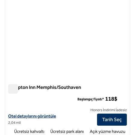
önceki görsel
sonraki
1 / 12
Hampton Inn Memphis/Southaven
Hampton Inn Memphis/Southaven
118$
Başlangıç fiyatı*
Honors İndirimi İadesiz
Hampton Inn Memphis/Southaven için otel detaylarını görüntüleyin
Otel detaylarını görüntüle
Tarih Seç
2,04 mil
Ücretsiz kahvaltı
Ücretsiz park alanı
Açık yüzme havuzu