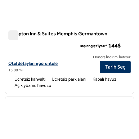
Hampton Inn & Suites Memphis Germantown
Hampton Inn & Suites Memphis Germantown
144$
Başlangıç fiyatı*
Honors İndirimi İadesiz
Hampton Inn & Suites Memphis Germantown için otel ayrıntılarını gö
Otel detaylarını görüntüle
Tarih Seç
13,88 mil
Ücretsiz kahvaltı
Ücretsiz park alanı
Kapalı havuz
Açık yüzme havuzu
1
/
12
önceki görsel
sonraki
1 / 12