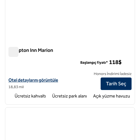
Hampton Inn Marion
Hampton Inn Marion
118$
Başlangıç fiyatı*
Honors İndirimi İadesiz
Hampton Inn Marion için otel detaylarını görüntüleyin
Otel detaylarını görüntüle
Tarih Seç
18,83 mil
Ücretsiz kahvaltı
Ücretsiz park alanı
Açık yüzme havuzu
1
/
12
önceki görsel
sonraki
1 / 12