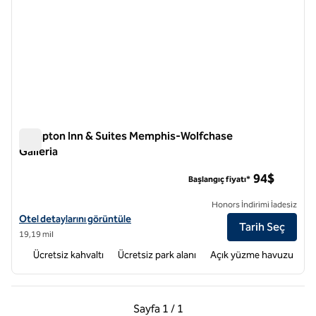
Hampton Inn & Suites Memphis-Wolfchase
Galleria
Hampton Inn & Suites Memphis-Wolfchase Galleria
94$
Başlangıç fiyatı*
Honors İndirimi İadesiz
Hampton Inn & Suites Memphis-Wolfchase Galleria için otel ayrıntılar
Otel detaylarını görüntüle
Tarih Seç
19,19 mil
Ücretsiz kahvaltı
Ücretsiz park alanı
Açık yüzme havuzu
Önceki Sayfa, 1 / 1
Sonraki Sayfa, 1 / 1
Sayfa
1 / 1
Sayfa 1 / 1