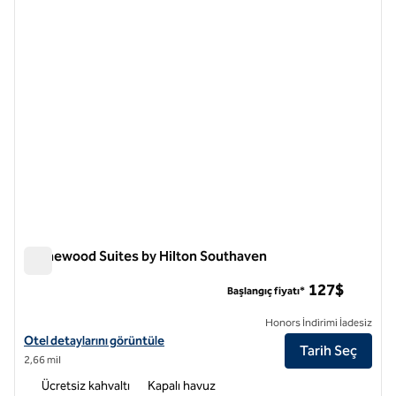
önceki görsel
sonraki
1 / 12
Homewood Suites by Hilton Southaven
Homewood Suites by Hilton Southaven
127$
Başlangıç fiyatı*
Honors İndirimi İadesiz
Homewood Suites by Hilton Southaven için otel detaylarını görüntül
Otel detaylarını görüntüle
Tarih Seç
2,66 mil
Ücretsiz kahvaltı
Kapalı havuz