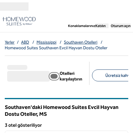
İçeriğe geçiş yap
,
Yeni bir sekme aç
Konaklamalarınız
Katılın
Oturum açın
Yerler
/
ABD
/
Mississippi
/
Southaven Otelleri
/
Homewood Suites Southaven Evcil Hayvan Dostu Oteller
Otelleri
Ücretsiz kahvalt
karşılaştırın
Önerilen filtreler
Southaven'daki Homewood Suites Evcil Hayvan
Dostu Oteller,
MS
Mississippi
3 otel gösteriliyor
1
/
12
3 otel gösteriliyor