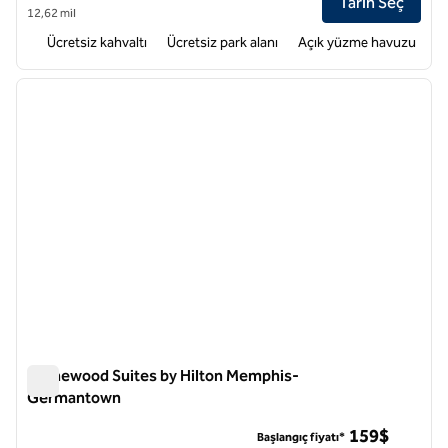
Tarih Seç
12,62 mil
Ücretsiz kahvaltı
Ücretsiz park alanı
Açık yüzme havuzu
1
/
12
önceki görsel
sonraki
1 / 12
Homewood Suites by Hilton Memphis-
Germantown
Homewood Suites by Hilton Memphis-Germantown
159$
Başlangıç fiyatı*