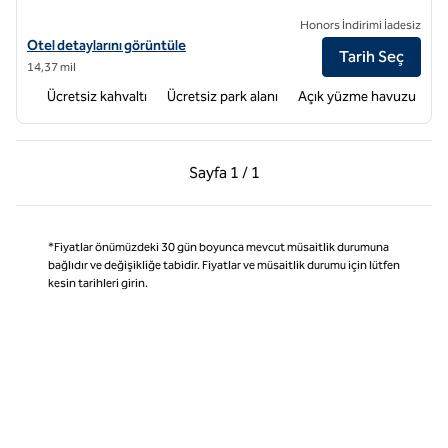
Honors İndirimi İadesiz
Homewood Suites by Hilton Memphis-Germantown için otel bilgilerin
Otel detaylarını görüntüle
Tarih Seç
14,37 mil
Ücretsiz kahvaltı
Ücretsiz park alanı
Açık yüzme havuzu
Önceki Sayfa, 1 / 1
Sonraki Sayfa, 1 / 1
Sayfa
1 / 1
Sayfa 1 / 1
*Fiyatlar önümüzdeki 30 gün boyunca mevcut müsaitlik durumuna
bağlıdır ve değişikliğe tabidir. Fiyatlar ve müsaitlik durumu için lütfen
kesin tarihleri girin.