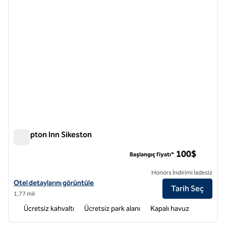
Hampton Inn Sikeston
Hampton Inn Sikeston
100$
Başlangıç fiyatı*
Honors İndirimi İadesiz
Hampton Inn Sikeston için otel detaylarını görüntüleyin
Otel detaylarını görüntüle
Tarih Seç
1,77 mil
Ücretsiz kahvaltı
Ücretsiz park alanı
Kapalı havuz
1
/
12