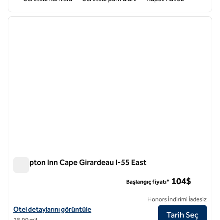
1
/
12
önceki görsel
sonraki
1 / 12
Hampton Inn Cape Girardeau I-55 East
Hampton Inn Cape Girardeau I-55 East
104$
Başlangıç fiyatı*
Honors İndirimi İadesiz
Hampton Inn Cape Girardeau I-55 East için otel detaylarını görüntüle
Otel detaylarını görüntüle
Tarih Seç
28,90 mil