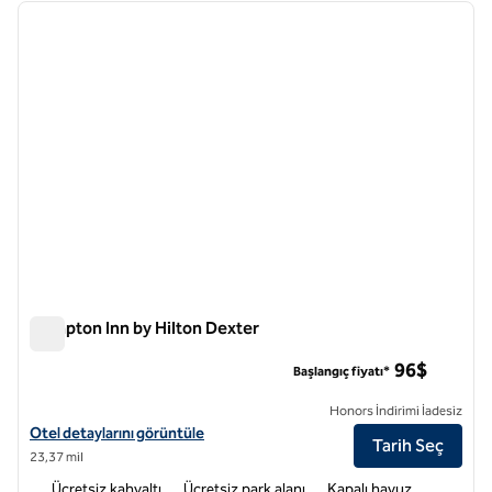
önceki görsel
sonraki
1 / 12
Hampton Inn by Hilton Dexter
Hampton Inn by Hilton Dexter
96$
Başlangıç fiyatı*
Honors İndirimi İadesiz
Hampton Inn by Hilton Dexter için otel detaylarını görüntüleyin
Otel detaylarını görüntüle
Tarih Seç
23,37 mil
Ücretsiz kahvaltı
Ücretsiz park alanı
Kapalı havuz