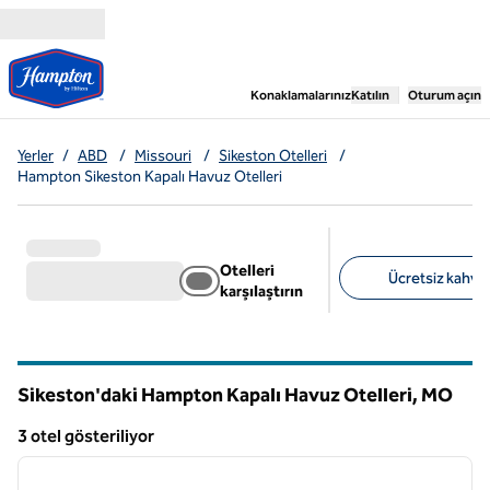
İçeriğe geçiş yap
,
Yeni bir sekme aç
Konaklamalarınız
Katılın
Oturum açın
Yerler
/
ABD
/
Missouri
/
Sikeston Otelleri
/
Hampton Sikeston Kapalı Havuz Otelleri
Otelleri
Ücretsiz kahvalt
karşılaştırın
Önerilen filtreler
Sikeston'daki Hampton Kapalı Havuz Otelleri,
MO
Missouri
3 otel gösteriliyor
1
/
12
3 otel gösteriliyor
önceki görsel
sonraki
1 / 12