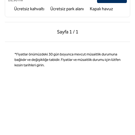
Ücretsiz kahvaltı
Ücretsiz park alanı
Kapalı havuz
Önceki Sayfa, 1 / 1
Sonraki Sayfa, 1 / 1
Sayfa
1 / 1
Sayfa 1 / 1
*Fiyatlar önümüzdeki 30 gün boyunca mevcut müsaitlik durumuna
bağlıdır ve değişikliğe tabidir. Fiyatlar ve müsaitlik durumu için lütfen
kesin tarihleri girin.