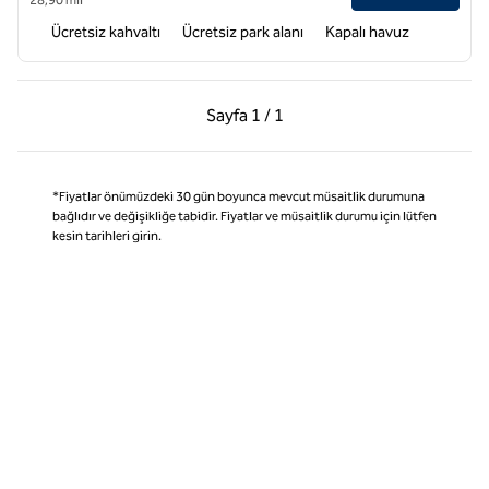
Ücretsiz kahvaltı
Ücretsiz park alanı
Kapalı havuz
Önceki Sayfa, 1 / 1
Sonraki Sayfa, 1 / 1
Sayfa
1 / 1
Sayfa 1 / 1
*Fiyatlar önümüzdeki 30 gün boyunca mevcut müsaitlik durumuna
bağlıdır ve değişikliğe tabidir. Fiyatlar ve müsaitlik durumu için lütfen
kesin tarihleri girin.