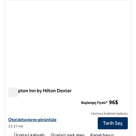
önceki görsel
sonraki
1 / 12
Hampton Inn by Hilton Dexter
Hampton Inn by Hilton Dexter
96$
Başlangıç fiyatı*
Honors İndirimi İadesiz
Hampton Inn by Hilton Dexter için otel detaylarını görüntüleyin
Otel detaylarını görüntüle
Tarih Seç
23,37 mil
Ücretsiz kahvaltı
Ücretsiz park alanı
Kapalı havuz