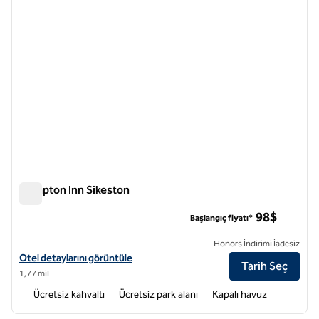
Hampton Inn Sikeston
Hampton Inn Sikeston
98$
Başlangıç fiyatı*
Honors İndirimi İadesiz
Hampton Inn Sikeston için otel detaylarını görüntüleyin
Otel detaylarını görüntüle
Tarih Seç
1,77 mil
Ücretsiz kahvaltı
Ücretsiz park alanı
Kapalı havuz
1
/
12