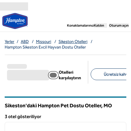
İçeriğe geçiş yap
,
Yeni bir sekme aç
Konaklamalarınız
Katılın
Oturum açın
Yerler
/
ABD
/
Missouri
/
Sikeston Otelleri
/
Hampton Sikeston Evcil Hayvan Dostu Oteller
Otelleri
Ücretsiz kahvalt
karşılaştırın
Önerilen filtreler
Sikeston'daki Hampton Pet Dostu Oteller,
MO
Missouri
3 otel gösteriliyor
1
/
12
3 otel gösteriliyor
önceki görsel
sonraki
1 / 12