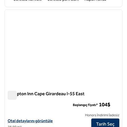
1
/
12
önceki görsel
sonraki
1 / 12
Hampton Inn Cape Girardeau I-55 East
Hampton Inn Cape Girardeau I-55 East
104$
Başlangıç fiyatı*
Honors İndirimi İadesiz
Hampton Inn Cape Girardeau I-55 East için otel detaylarını görüntüle
Otel detaylarını görüntüle
Tarih Seç
28,90 mil