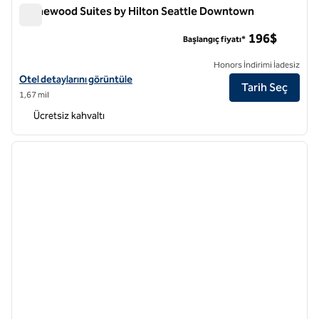
Homewood Suites by Hilton Seattle Downtown
Homewood Suites by Hilton Seattle Downtown
196$
Başlangıç fiyatı*
Honors İndirimi İadesiz
Homewood Suites by Hilton Seattle Downtown için otel detaylarını g
Otel detaylarını görüntüle
Tarih Seç
1,67 mil
Ücretsiz kahvaltı
1
/
12
önceki görsel
sonraki
1 / 12