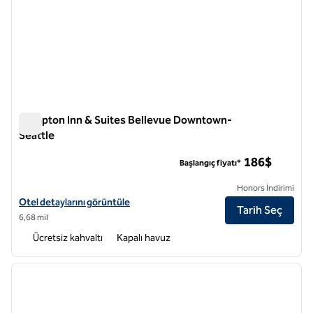
Hampton Inn & Suites Bellevue Downtown-
Seattle
Hampton Inn & Suites Bellevue Downtown-Seattle
186$
Başlangıç fiyatı*
Honors İndirimi
Hampton Inn & Suites Bellevue Downtown-Seattle için otel detayları
Otel detaylarını görüntüle
Tarih Seç
6,68 mil
Ücretsiz kahvaltı
Kapalı havuz
1
/
11
önceki görsel
sonraki
1 / 11