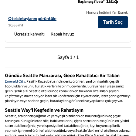
185$
Başlangıç fiyatı*
Honors İndirimi Yarı Esnek
Embassy Suites by Hilton Seattle Tacoma International Airport için ot
Otel detaylarını görüntüle
Tarih Seç
10,88 mil
Ücretsiz kahvaltı
Kapalı havuz
Önceki Sayfa, 1 / 1
Sonraki Sayfa, 1 / 1
Sayfa
1 / 1
Sayfa 1 / 1
Gündüz Seattle Manzarası, Gece Rahatlatıcı Bir Taban
Emerald City
, Pasifik Kuzeybatısında deniz ürünleri, pırıl pırıl sahili, çeşitli
toplulukları ve ünlü turistik yerleri ile bir mücevherdir. Buraya nasıl ulaşırsanız
gelin, şehir sizi Seattle otellerinde konaklarken bu kadar özel kılan şeyleri
keşfetmeye davet ediyor. İster bir konferans için ziyaret edin, ister şehri gezmeyi
planlayın veya sadece geçin, buradayken görülecek ve yapılacak çok şey var.
Seattle Way'i Keşfedin ve Rahatlayın
Seattle, aralarında yağmur ve yemyeşil bitkilerin de bulunduğu birkaç şeyle
tanınıyor. Kuru günlerde bile, balık avcılarını, çiçek satıcılarını ve günün en iyisini
satın alabileceğiniz, yerel spesiyalleri tadabileceğiniz, kıyı boyunca piknik
yapmak için yerel ürünleri alabileceğiniz veya Seattle'daki en iyi otellerde odanızı
aydınlatmak için bir buket satın alabileceğiniz Pike Place Market'te ıslak havaya