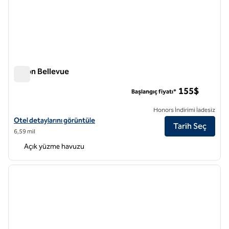
Hilton Bellevue
Hilton Bellevue
155$
Başlangıç fiyatı*
Honors İndirimi İadesiz
Hilton Bellevue için otel detaylarını görüntüleyin
Otel detaylarını görüntüle
Tarih Seç
6,59 mil
Açık yüzme havuzu
1
/
12
önceki görsel
sonraki
1 / 12