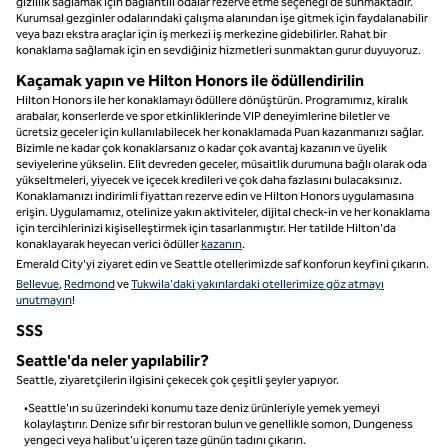
gizlilik sağlamak için bağlantılı odalar rezerve etme seçeneği de sunmaktadır.
Kurumsal gezginler odalarındaki çalışma alanından işe gitmek için faydalanabilir
veya bazı ekstra araçlar için iş merkezi iş merkezine gidebilirler. Rahat bir
konaklama sağlamak için en sevdiğiniz hizmetleri sunmaktan gurur duyuyoruz.
Kaçamak yapın ve Hilton Honors ile ödüllendirilin
Hilton Honors ile her konaklamayı ödüllere dönüştürün. Programımız, kiralık
arabalar, konserlerde ve spor etkinliklerinde VIP deneyimlerine biletler ve
ücretsiz geceler için kullanılabilecek her konaklamada Puan kazanmanızı sağlar.
Bizimle ne kadar çok konaklarsanız o kadar çok avantaj kazanın ve üyelik
seviyelerine yükselin. Elit devreden geceler, müsaitlik durumuna bağlı olarak oda
yükseltmeleri, yiyecek ve içecek kredileri ve çok daha fazlasını bulacaksınız.
Konaklamanızı indirimli fiyattan rezerve edin ve Hilton Honors uygulamasına
erişin. Uygulamamız, otelinize yakın aktiviteler, dijital check-in ve her konaklama
için tercihlerinizi kişiselleştirmek için tasarlanmıştır. Her tatilde Hilton'da
konaklayarak heyecan verici ödüller
kazanın
.
Emerald City'yi ziyaret edin ve Seattle otellerimizde saf konforun keyfini çıkarın.
Bellevue
,
Redmond
ve
Tukwila'daki yakınlardaki otellerimize göz atmayı
unutmayın
!
SSS
Seattle'da neler yapılabilir?
Seattle, ziyaretçilerin ilgisini çekecek çok çeşitli şeyler yapıyor.
•Seattle'ın su üzerindeki konumu taze deniz ürünleriyle yemek yemeyi
kolaylaştırır. Denize sıfır bir restoran bulun ve genellikle somon, Dungeness
yengeci veya halibut'u içeren taze günün tadını çıkarın.