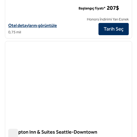
The Sound Hotel Seattle Belltown, Tapestry Collection by Hil
207$
Başlangıç fiyatı*
Honors İndirimi Yarı Esnek
The Sound Hotel Seattle Belltown, Tapestry Collection by Hilton için 
Otel detaylarını görüntüle
Tarih Seç
0,75 mil
1
/
12
önceki görsel
sonraki
1 / 12
Hampton Inn & Suites Seattle-Downtown