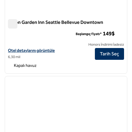
Hilton Garden Inn Seattle Bellevue Downtown
Hilton Garden Inn Seattle Bellevue Downtown
149$
Başlangıç fiyatı*
Honors İndirimi İadesiz
Hilton Garden Inn Seattle Bellevue Downtown için otel detaylarını gö
Otel detaylarını görüntüle
Tarih Seç
6,30 mil
Kapalı havuz
1
/
12
önceki görsel
sonraki
1 / 12