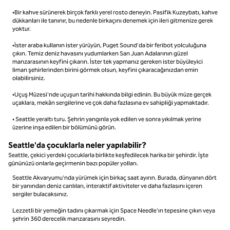
•Bir kahve sürünerek birçok farklı yerel rosto deneyin. Pasifik Kuzeybatı, kahve
dükkanları ile tanınır, bu nedenle birkaçını denemek için ileri gitmenize gerek
yoktur.
•İster araba kullanın ister yürüyün, Puget Sound'da bir feribot yolculuğuna
çıkın. Temiz deniz havasını yudumlarken San Juan Adalarının güzel
manzarasının keyfini çıkarın. İster tek yapmanız gereken ister büyüleyici
liman şehirlerinden birini görmek olsun, keyfini çıkaracağınızdan emin
olabilirsiniz.
•Uçuş Müzesi'nde uçuşun tarihi hakkında bilgi edinin. Bu büyük müze gerçek
uçaklara, mekân sergilerine ve çok daha fazlasına ev sahipliği yapmaktadır.
• Seattle yeraltı turu. Şehrin yangınla yok edilen ve sonra yıkılmak yerine
üzerine inşa edilen bir bölümünü görün.
Seattle'da çocuklarla neler yapılabilir?
Seattle, çekici yerdeki çocuklarla birlikte keşfedilecek harika bir şehirdir. İşte
gününüzü onlarla geçirmenin bazı popüler yolları.
Seattle Akvaryumu'nda yürümek için birkaç saat ayırın. Burada, dünyanın dört
bir yanından deniz canlıları, interaktif aktiviteler ve daha fazlasını içeren
sergiler bulacaksınız.
Lezzetli bir yemeğin tadını çıkarmak için Space Needle'ın tepesine çıkın veya
şehrin 360 derecelik manzarasını seyredin.