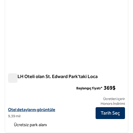
Bir SLH Oteli olan St. Edward Park'taki Loca
Bir SLH Oteli olan St. Edward Park'taki Loca
369$
Başlangıç fiyatı*
Ücretleri içerir
Honors İndirimi
Bir SLH Oteli olan St. Edward Park'taki Lodge için otel detaylarını gör
Otel detaylarını görüntüle
Tarih Seç
9,39 mil
Ücretsiz park alanı
1
/
12