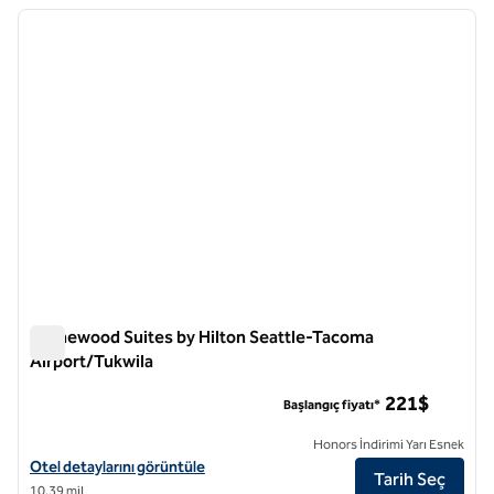
önceki görsel
sonraki
1 / 12
Homewood Suites by Hilton Seattle-Tacoma
Airport/Tukwila
Homewood Suites by Hilton Seattle-Tacoma Airport/Tukwila
221$
Başlangıç fiyatı*
Honors İndirimi Yarı Esnek
Homewood Suites by Hilton Seattle-Tacoma Airport/Tukwila için otel 
Otel detaylarını görüntüle
Tarih Seç
10,39 mil