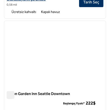
Tarih Seç
0,58 mil
Ücretsiz kahvaltı
Kapalı havuz
1
/
12
önceki görsel
sonraki
1 / 12
Hilton Garden Inn Seattle Downtown
Hilton Garden Inn Seattle Downtown
222$
Başlangıç fiyatı*