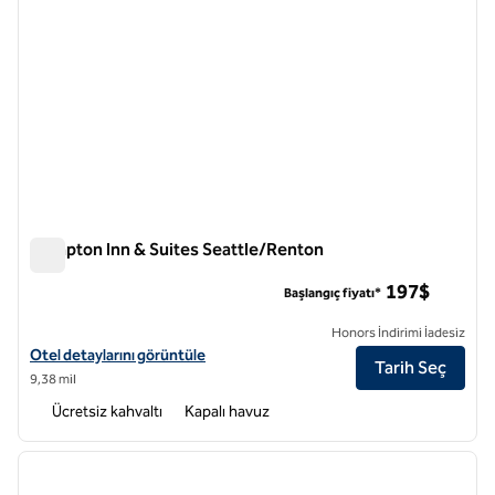
Hampton Inn & Suites Seattle/Renton
Hampton Inn & Suites Seattle/Renton
197$
Başlangıç fiyatı*
Honors İndirimi İadesiz
Hampton Inn & Suites Seattle/Renton için otel ayrıntılarını görüntüle
Otel detaylarını görüntüle
Tarih Seç
9,38 mil
Ücretsiz kahvaltı
Kapalı havuz
1
/
10
önceki görsel
sonraki
1 / 10