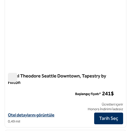
Hotel Theodore Seattle Downtown, Tapestry by
Hilton
Hotel Theodore Seattle Downtown, Tapestry by Hilton
241$
Başlangıç fiyatı*
Ücretleri içerir
Honors İndirimi İadesiz
Hotel Theodore Seattle Downtown, Tapestry by Hilton için otel detay
Otel detaylarını görüntüle
Tarih Seç
0,49 mil
1
/
12