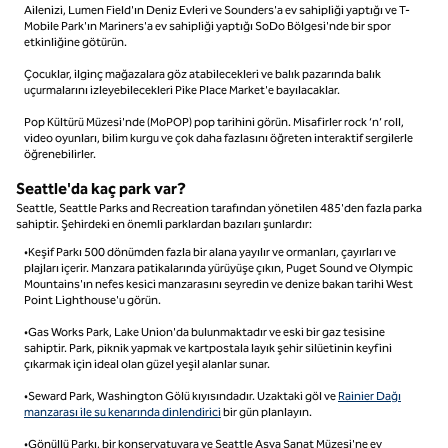
Ailenizi, Lumen Field'ın Deniz Evleri ve Sounders'a ev sahipliği yaptığı ve T-
Mobile Park'ın Mariners'a ev sahipliği yaptığı SoDo Bölgesi'nde bir spor
etkinliğine götürün.
Çocuklar, ilginç mağazalara göz atabilecekleri ve balık pazarında balık
uçurmalarını izleyebilecekleri Pike Place Market'e bayılacaklar.
Pop Kültürü Müzesi'nde (MoPOP) pop tarihini görün. Misafirler rock ‘n’ roll,
video oyunları, bilim kurgu ve çok daha fazlasını öğreten interaktif sergilerle
öğrenebilirler.
Seattle'da kaç park var?
Seattle, Seattle Parks and Recreation tarafından yönetilen 485'den fazla parka
sahiptir. Şehirdeki en önemli parklardan bazıları şunlardır:
•Keşif Parkı 500 dönümden fazla bir alana yayılır ve ormanları, çayırları ve
plajları içerir. Manzara patikalarında yürüyüşe çıkın, Puget Sound ve Olympic
Mountains'ın nefes kesici manzarasını seyredin ve denize bakan tarihi West
Point Lighthouse'u görün.
•Gas Works Park, Lake Union'da bulunmaktadır ve eski bir gaz tesisine
sahiptir. Park, piknik yapmak ve kartpostala layık şehir silüetinin keyfini
çıkarmak için ideal olan güzel yeşil alanlar sunar.
•Seward Park, Washington Gölü kıyısındadır. Uzaktaki göl ve
Rainier Dağı
manzarası ile su kenarında dinlendirici
bir gün planlayın.
•Gönüllü Parkı, bir konservatuvara ve Seattle Asya Sanat Müzesi'ne ev