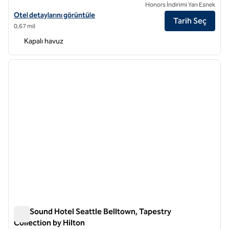
Honors İndirimi Yarı Esnek
Hilton Garden Inn Seattle Downtown için otel detaylarını görüntüleyi
Otel detaylarını görüntüle
Tarih Seç
0,67 mil
Kapalı havuz
1
/
12
önceki görsel
sonraki
1 / 12
The Sound Hotel Seattle Belltown, Tapestry
Collection by Hilton