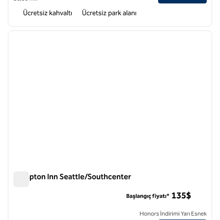
Ücretsiz kahvaltı
Ücretsiz park alanı
1
/
12
önceki görsel
sonraki
1 / 12
Hampton Inn Seattle/Southcenter
Hampton Inn Seattle/Southcenter
135$
Başlangıç fiyatı*
Honors İndirimi Yarı Esnek