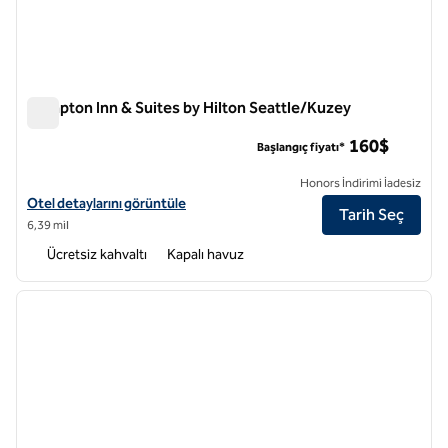
Hampton Inn & Suites by Hilton Seattle/Kuzey
Hampton Inn & Suites by Hilton Seattle/Kuzey
160$
Başlangıç fiyatı*
Honors İndirimi İadesiz
Hampton Inn & Suites by Hilton Seattle/Northgate için otel ayrıntılar
Otel detaylarını görüntüle
Tarih Seç
6,39 mil
Ücretsiz kahvaltı
Kapalı havuz
1
/
10
önceki görsel
sonraki
1 / 10