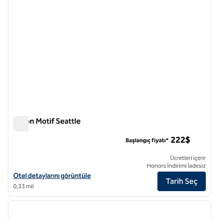
Hilton Motif Seattle
Hilton Motif Seattle
222$
Başlangıç fiyatı*
Ücretleri içerir
Honors İndirimi İadesiz
Hilton Motif Seattle için otel detaylarını görüntüleyin
Otel detaylarını görüntüle
Tarih Seç
0,33 mil
1
/
12
önceki görsel
sonraki
1 / 12