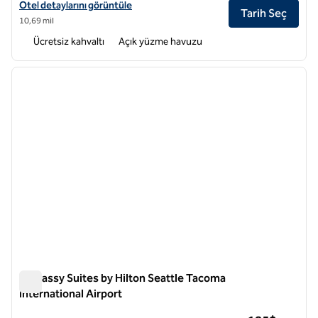
Hampton Inn Seattle/Southcenter için otel detaylarını görüntüleyin
Otel detaylarını görüntüle
Tarih Seç
10,69 mil
Ücretsiz kahvaltı
Açık yüzme havuzu
1
/
12
önceki görsel
sonraki
1 / 12
Embassy Suites by Hilton Seattle Tacoma
International Airport
Embassy Suites by Hilton Seattle Tacoma International Airpo