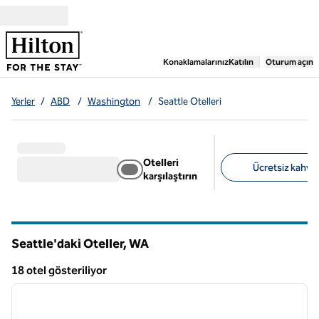
İçeriğe geçiş yap
,
Yeni bir sekme aç
Konaklamalarınız
Katılın
Oturum açın
Yerler
/
ABD
/
Washington
/
Seattle Otelleri
Otelleri
Ücretsiz kahvalt
karşılaştırın
Önerilen filtreler
Seattle'daki Oteller,
WA
Washington
18 otel gösteriliyor
1
/
12
18 otel gösteriliyor
önceki görsel
sonraki
1 / 12