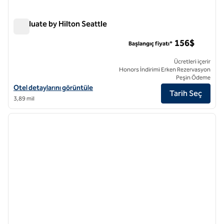
Graduate by Hilton Seattle
Graduate by Hilton Seattle
156$
Başlangıç fiyatı*
Ücretleri içerir
Honors İndirimi Erken Rezervasyon
Peşin Ödeme
Graduate by Hilton Seattle için otel detaylarını görüntüleyin
Otel detaylarını görüntüle
Tarih Seç
3,89 mil
1
/
12
önceki görsel
sonraki
1 / 12