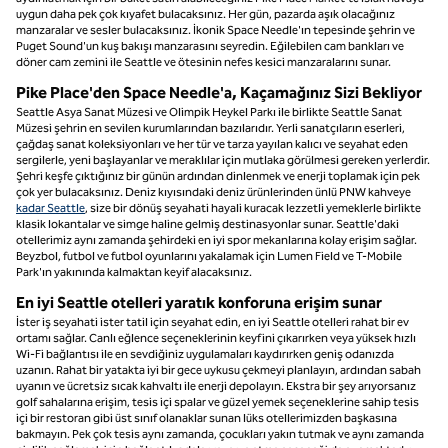
uygun daha pek çok kıyafet bulacaksınız. Her gün, pazarda aşık olacağınız
manzaralar ve sesler bulacaksınız. İkonik Space Needle'ın tepesinde şehrin ve
Puget Sound'un kuş bakışı manzarasını seyredin. Eğilebilen cam bankları ve
döner cam zemini ile Seattle ve ötesinin nefes kesici manzaralarını sunar.
Pike Place'den Space Needle'a, Kaçamağınız Sizi Bekliyor
Seattle Asya Sanat Müzesi ve Olimpik Heykel Parkı ile birlikte Seattle Sanat
Müzesi şehrin en sevilen kurumlarından bazılarıdır. Yerli sanatçıların eserleri,
çağdaş sanat koleksiyonları ve her tür ve tarza yayılan kalıcı ve seyahat eden
sergilerle, yeni başlayanlar ve meraklılar için mutlaka görülmesi gereken yerlerdir.
Şehri keşfe çıktığınız bir günün ardından dinlenmek ve enerji toplamak için pek
çok yer bulacaksınız. Deniz kıyısındaki deniz ürünlerinden ünlü PNW kahveye
kadar Seattle
, size bir dönüş seyahati hayali kuracak lezzetli yemeklerle birlikte
klasik lokantalar ve simge haline gelmiş destinasyonlar sunar. Seattle'daki
otellerimiz aynı zamanda şehirdeki en iyi spor mekanlarına kolay erişim sağlar.
Beyzbol, futbol ve futbol oyunlarını yakalamak için Lumen Field ve T-Mobile
Park'ın yakınında kalmaktan keyif alacaksınız.
En iyi Seattle otelleri yaratık konforuna erişim sunar
İster iş seyahati ister tatil için seyahat edin, en iyi Seattle otelleri rahat bir ev
ortamı sağlar. Canlı eğlence seçeneklerinin keyfini çıkarırken veya yüksek hızlı
Wi-Fi bağlantısı ile en sevdiğiniz uygulamaları kaydırırken geniş odanızda
uzanın. Rahat bir yatakta iyi bir gece uykusu çekmeyi planlayın, ardından sabah
uyanın ve ücretsiz sıcak kahvaltı ile enerji depolayın. Ekstra bir şey arıyorsanız
golf sahalarına erişim, tesis içi spalar ve güzel yemek seçeneklerine sahip tesis
içi bir restoran gibi üst sınıf olanaklar sunan lüks otellerimizden başkasına
bakmayın. Pek çok tesis aynı zamanda, çocukları yakın tutmak ve aynı zamanda