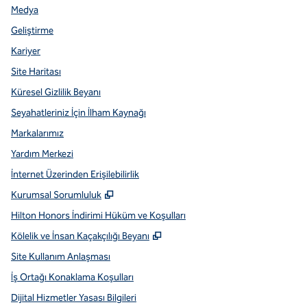
Medya
Geliştirme
Kariyer
Site Haritası
Küresel Gizlilik Beyanı
Seyahatleriniz İçin İlham Kaynağı
Markalarımız
Yardım Merkezi
İnternet Üzerinden Erişilebilirlik
,
Yeni sekme açar
Kurumsal Sorumluluk
Hilton Honors İndirimi Hüküm ve Koşulları
,
Yeni sekme açar
Kölelik ve İnsan Kaçakçılığı Beyanı
Site Kullanım Anlaşması
İş Ortağı Konaklama Koşulları
Dijital Hizmetler Yasası Bilgileri