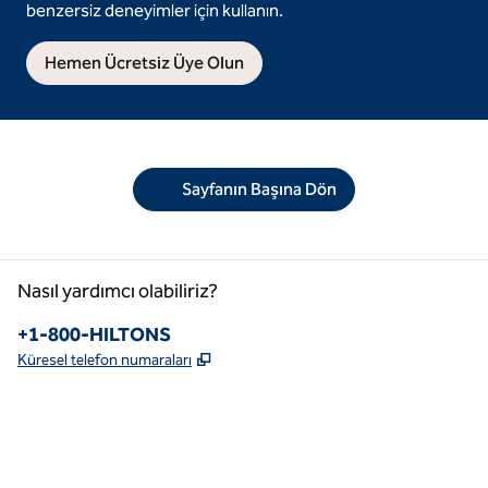
benzersiz deneyimler için kullanın.
Hemen Ücretsiz Üye Olun
Sayfanın Başına Dön
Nasıl yardımcı olabiliriz?
Telefon:
+1-800-HILTONS
,
Yeni sekme açar
Küresel telefon numaraları
facebook
x
Instagram
,
Yeni sekme açar
,
Yeni sekme açar
,
Yeni sekme açar