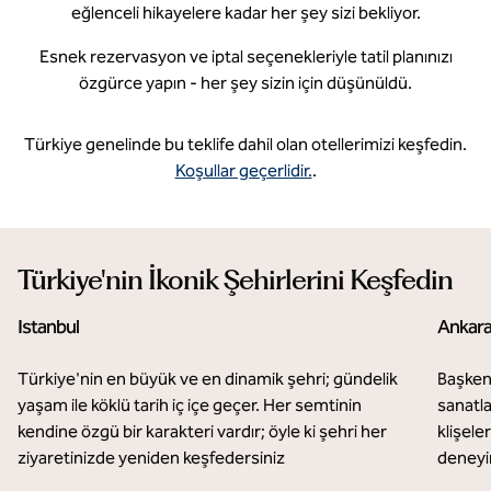
eğlenceli hikayelere kadar her şey sizi bekliyor.
Esnek rezervasyon ve iptal seçenekleriyle tatil planınızı
özgürce yapın - her şey sizin için düşünüldü.
Türkiye genelinde bu teklife dahil olan otellerimizi keşfedin.
Koşullar geçerlidir.
.
Türkiye'nin İkonik Şehirlerini Keşfedin
Istanbul
Ankar
Türkiye'nin en büyük ve en dinamik şehri; gündelik
Başken
yaşam ile köklü tarih iç içe geçer. Her semtinin
sanatla
kendine özgü bir karakteri vardır; öyle ki şehri her
klişele
ziyaretinizde yeniden keşfedersiniz
deneyi