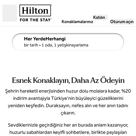
İçeriğe geçiş yap
Katılın
Açık
Konaklamalarınız
Oturum açın
Her YerdeHerhangi
arama ayrıntıları, Herhangi bir tarih, 1 oda, 1 yetişkin
bir tarih
• 1 oda, 1 yetişkinayarlama
Esnek Konaklayın, Daha Az Ödeyin
Şehrin hareketli enerjisinden huzur dolu molalara kadar, %20
indirim avantajıyla Türkiye'nin büyüleyici güzelliklerini
yeniden keşfedin. Duraksayın, nefes alın ve her anın tadını
çıkarın.
Sevdiklerinizle geçirdiğiniz her an burada anlam kazanıyor,
huzurlu sabahlardan keyifli sohbetlere, birlikte paylaşılan