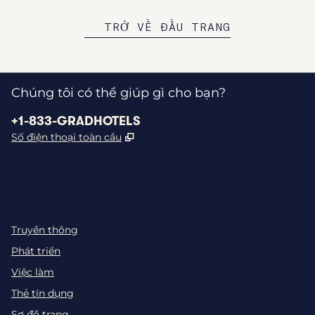
TRỞ VỀ ĐẦU TRANG
Chúng tôi có thể giúp gì cho bạn?
Điện thoại:
+1-833-GRADHOTELS
,
Mở thẻ mới
Số điện thoại toàn cầu
INSTAGRAM
KHÁC
,
MỞ TAB MỚI
,
MỞ TAB MỚI
Truyền thông
Phát triển
Việc làm
Thẻ tín dụng
Sơ đồ trang