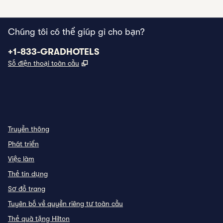
Chúng tôi có thể giúp gì cho bạn?
Điện thoại:
+1-833-GRADHOTELS
,
Mở thẻ mới
Số điện thoại toàn cầu
INSTAGRAM
KHÁC
,
MỞ TAB MỚI
,
MỞ TAB MỚI
Truyền thông
Phát triển
Việc làm
Thẻ tín dụng
Sơ đồ trang
Tuyên bố về quyền riêng tư toàn cầu
Thẻ quà tặng Hilton