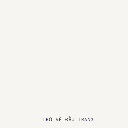
TÀI TRỢ MỚI
Graduate Hotels chính thức ra mắt với hai khách sạn
đầu tiên — Graduate Athens và Graduate Tempe.
QUAY LẠI TRANG CHỦ
TRỞ VỀ ĐẦU TRANG