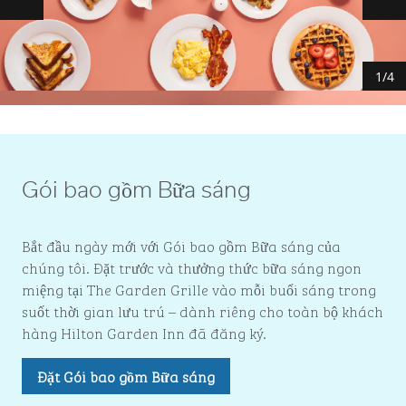
Trang chiếu trước
Tr
1
/
4
Gói bao gồm Bữa sáng
Bắt đầu ngày mới với Gói bao gồm Bữa sáng của
chúng tôi. Đặt trước và thưởng thức bữa sáng ngon
miệng tại The Garden Grille vào mỗi buổi sáng trong
suốt thời gian lưu trú – dành riêng cho toàn bộ khách
hàng Hilton Garden Inn đã đăng ký.
Đặt Gói bao gồm Bữa sáng