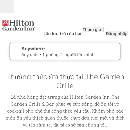
Bỏ qua nội dung
Mở
Tham gia
Lần lưu trú của bạn
Đăng nhập
Anywhere
sửa chi tiết tìm kiếm , Bất kỳ ngày nào, 1 phòng, 1 ngư
Any date
• 1 phòng, 1 người lớnchỉnh
Thưởng thức ẩm thực tại The Garden
Grille
Là nhà hàng đặc trưng của Hilton Garden Inn, The
Garden Grille & Bar phục vụ bữa sáng, đồ ăn tối và
cocktail pha chế thủ công theo yêu cầu. Khám phá các
món ăn yêu thích quen thuộc, thực đơn tươi mới và dịch
vụ tận tâm tại tất cả cơ sở của chúng tôi.