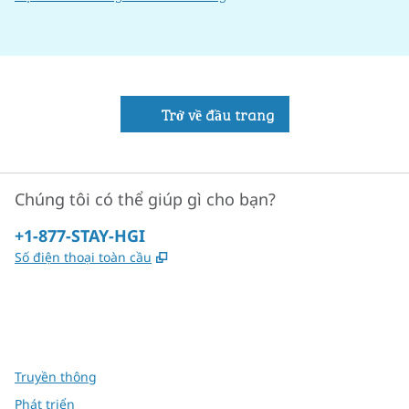
Trở về đầu trang
Chúng tôi có thể giúp gì cho bạn?
Điện thoại:
+1-877-STAY-HGI
,
Mở thẻ mới
Số điện thoại toàn cầu
x
facebook
instagram
,
Mở tab mới
,
Mở tab mới
,
Mở tab mới
Truyền thông
Phát triển