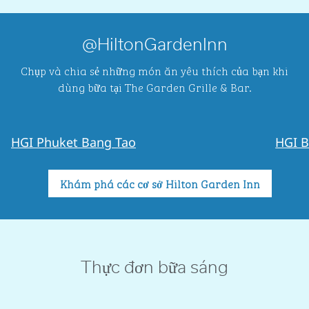
@HiltonGardenInn
Chụp và chia sẻ những món ăn yêu thích của bạn khi
dùng bữa tại The Garden Grille & Bar.
@kiamkana
@t
HGI Phuket Bang Tao
HGI B
Khám phá các cơ sở Hilton Garden Inn
Thực đơn bữa sáng