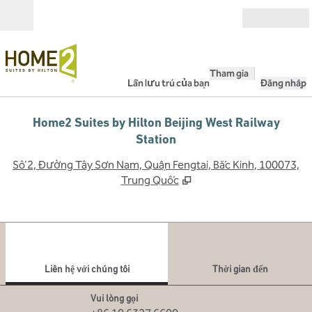
Bỏ qua nội dung
Mở
Tham gia
Lần lưu trú của bạn
Đăng nhập
Home2 Suites by Hilton Beijing West Railway
Station
,
M
Số 2, Đường Tây Sơn Nam, Quận Fengtai, Bắc Kinh, 100073,
Trung Quốc
1
/
12
hình ảnh trước
hình
1/12
Liên hệ với chúng tôi
Liên hệ với chúng tôi
Thời gian đến
Gọi
Vui lòng gọi