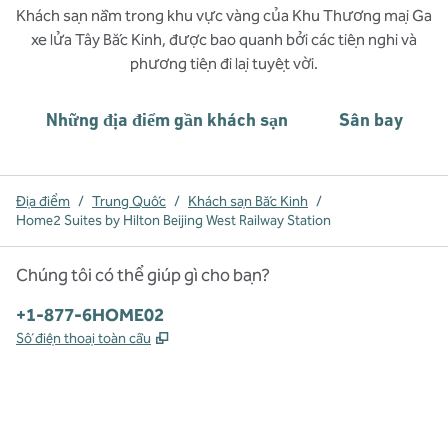
Khách sạn nằm trong khu vực vàng của Khu Thương mại Ga
xe lửa Tây Bắc Kinh, được bao quanh bởi các tiện nghi và
phương tiện đi lại tuyệt vời.
Những địa điểm gần khách sạn
Sân bay
Địa điểm
/
Trung Quốc
/
Khách sạn Bắc Kinh
/
Home2 Suites by Hilton Beijing West Railway Station
Chúng tôi có thể giúp gì cho bạn?
Điện thoại:
+1-877-6HOME02
,
Mở thẻ mới
Số điện thoại toàn cầu
x
facebook
instagram
,
Mở tab mới
,
Mở tab mới
,
Mở tab mới