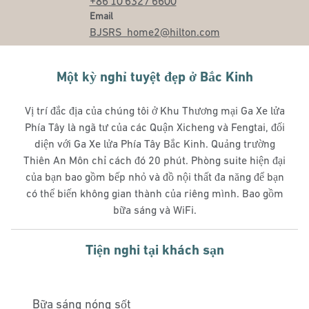
+86 10 6327 6600
Email
Email
BJSRS_home2
@hilton.com
Một kỳ nghỉ tuyệt đẹp ở Bắc Kinh
Vị trí đắc địa của chúng tôi ở Khu Thương mại Ga Xe lửa
Phía Tây là ngã tư của các Quận Xicheng và Fengtai, đối
diện với Ga Xe lửa Phía Tây Bắc Kinh. Quảng trường
Thiên An Môn chỉ cách đó 20 phút. Phòng suite hiện đại
của bạn bao gồm bếp nhỏ và đồ nội thất đa năng để bạn
có thể biến không gian thành của riêng mình. Bao gồm
bữa sáng và WiFi.
Tiện nghi tại khách sạn
Bữa sáng nóng sốt