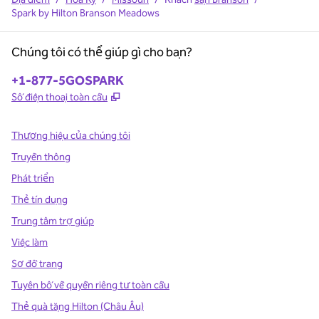
Spark by Hilton Branson Meadows
Chúng tôi có thể giúp gì cho bạn?
Điện thoại:
+1-877-5GOSPARK
,
Mở thẻ mới
Số điện thoại toàn cầu
Thương hiệu của chúng tôi
Truyền thông
Phát triển
Thẻ tín dụng
Trung tâm trợ giúp
Việc làm
Sơ đồ trang
Tuyên bố về quyền riêng tư toàn cầu
Thẻ quà tặng Hilton (Châu Âu)