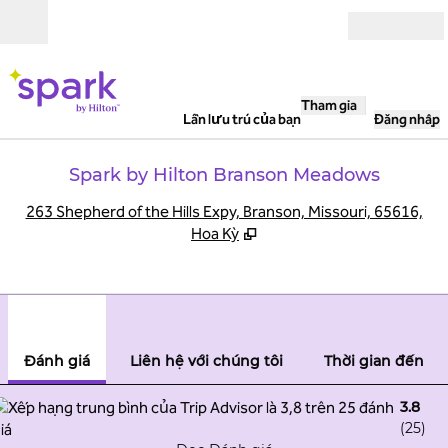
Bỏ qua nội dung
Mở
Tham gia
Lần lưu trú của bạn
Đăng nhập
Spark by Hilton Branson Meadows
,
M
263 Shepherd of the Hills Expy, Branson, Missouri, 65616,
Hoa Kỳ
1
/
12
hình ảnh trước
hình
1/12
Liên hệ với chúng tôi
Đánh giá
Liên hệ với chúng tôi
Thời gian đến
3.8
(
25
)