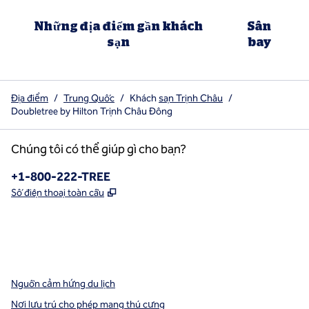
Những địa điểm gần khách
Sân
sạn
bay
Địa điểm
/
Trung Quốc
/
Khách
sạn Trịnh Châu
/
Doubletree by Hilton Trịnh Châu Đông
Chúng tôi có thể giúp gì cho bạn?
Điện thoại:
+1-800-222-TREE
,
Mở thẻ mới
Số điện thoại toàn cầu
x
facebook
instagram
,
Mở tab mới
,
Mở tab mới
,
Mở tab mới
Nguồn cảm hứng du lịch
Nơi lưu trú cho phép mang thú cưng