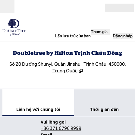
Bỏ qua nội dung
Mở
Tham gia
Lần lưu trú của bạn
Đăng nhập
Doubletree by Hilton Trịnh Châu Đông
,
M
Số 20 Đường Shunyi, Quận Jinshui, Trịnh Châu, 450000,
Trung Quốc
1
/
12
hình ảnh trước
hình
1/12
Liên hệ với chúng tôi
Liên hệ với chúng tôi
Thời gian đến
Gọi
Vui lòng gọi
+86 371 6796 9999
Email
Email