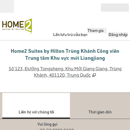
Bỏ qua nội dung
Mở
Tham gia
Lần lưu trú của bạn
Đăng nhập
Home2 Suites by Hilton Trùng Khánh Công viên
Trung tâm Khu vực mới Liangjiang
,
M
Số 123, Đường Tongsheng, Khu Mới Giang Giang, Trùng
Khánh, 401120, Trung Quốc
1
/
12
hình ảnh trước
hình
1/12
Liên hệ với chúng tôi
Liên hệ với chúng tôi
Thời gian đến
Gọi
Vui lòng gọi