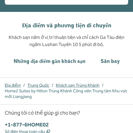
Địa điểm và phương tiện di chuyển
Khách sạn nằm ở vị trí thuận tiện và chỉ cách Ga Tàu điện
ngầm Lushan Tuyến 10 5 phút đi bộ.
Những địa điểm gần khách sạn
Sân bay
Địa điểm
/
Trung Quốc
/
Khách sạn Trùng Khánh
/
Home2 Suites by Hilton Trùng Khánh Công viên Trung tâm Khu vực
mới Liangjiang
Chúng tôi có thể giúp gì cho bạn?
Điện thoại:
+1-877-6HOME02
,
Mở thẻ mới
Số điện thoại toàn cầu