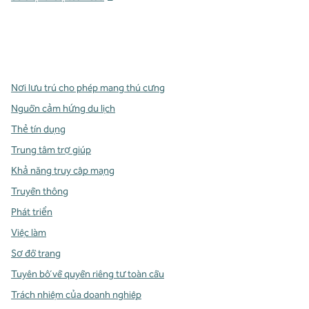
x
facebook
instagram
,
Mở tab mới
,
Mở tab mới
,
Mở tab mới
Nơi lưu trú cho phép mang thú cưng
Nguồn cảm hứng du lịch
Thẻ tín dụng
Trung tâm trợ giúp
Khả năng truy cập mạng
Truyền thông
Phát triển
Việc làm
Sơ đồ trang
Tuyên bố về quyền riêng tư toàn cầu
Trách nhiệm của doanh nghiệp