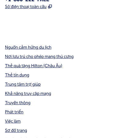
,
Mở thẻ mới
Số điện thoại toàn cầu
x
facebook
instagram
,
Mở tab mới
,
Mở tab mới
,
Mở tab mới
Nguồn cảm hứng du lịch
Nơi lưu trú cho phép mang thú cưng
Thẻ quà tặng Hilton (Châu Âu)
Thẻ tín dụng
Trung tâm trợ giúp
Khả năng truy cập mạng
Truyền thông
Phát triển
Việc làm
Sơ đồ trang