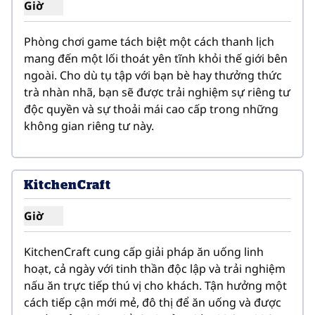
Giờ
Hiển thị giờ cho Phòng Trò chơi (Mahjong/Thẻ)
Phòng chơi game tách biệt một cách thanh lịch 
mang đến một lối thoát yên tĩnh khỏi thế giới bên 
ngoài. Cho dù tụ tập với bạn bè hay thưởng thức 
trà nhàn nhã, bạn sẽ được trải nghiệm sự riêng tư 
độc quyền và sự thoải mái cao cấp trong những 
không gian riêng tư này.
1
/
2
hình ảnh trước
hình ản
1/2
KitchenCraft
Giờ
Hiển thị giờ cho KitchenCraft
KitchenCraft cung cấp giải pháp ăn uống linh 
hoạt, cả ngày với tinh thần độc lập và trải nghiệm 
nấu ăn trực tiếp thú vị cho khách. Tận hưởng một 
cách tiếp cận mới mẻ, đô thị để ăn uống và được 