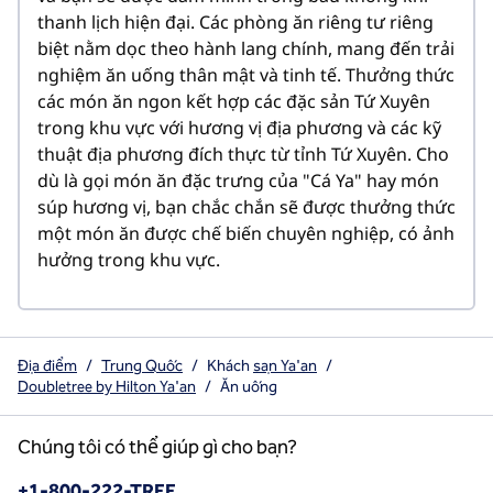
thanh lịch hiện đại. Các phòng ăn riêng tư riêng 
biệt nằm dọc theo hành lang chính, mang đến trải 
nghiệm ăn uống thân mật và tinh tế. Thưởng thức 
các món ăn ngon kết hợp các đặc sản Tứ Xuyên 
trong khu vực với hương vị địa phương và các kỹ 
thuật địa phương đích thực từ tỉnh Tứ Xuyên. Cho 
dù là gọi món ăn đặc trưng của "Cá Ya" hay món 
súp hương vị, bạn chắc chắn sẽ được thưởng thức 
một món ăn được chế biến chuyên nghiệp, có ảnh 
hưởng trong khu vực.
Địa điểm
/
Trung Quốc
/
Khách
sạn Ya'an
/
Doubletree by Hilton Ya'an
/
Ăn uống
Chúng tôi có thể giúp gì cho bạn?
Điện thoại:
+1-800-222-TREE