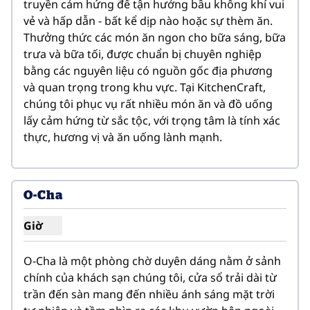
truyền cảm hứng để tận hưởng bầu không khí vui 
vẻ và hấp dẫn - bất kể dịp nào hoặc sự thèm ăn. 
Thưởng thức các món ăn ngon cho bữa sáng, bữa 
trưa và bữa tối, được chuẩn bị chuyên nghiệp 
bằng các nguyên liệu có nguồn gốc địa phương 
và quan trọng trong khu vực. Tại KitchenCraft, 
chúng tôi phục vụ rất nhiều món ăn và đồ uống 
lấy cảm hứng từ sắc tộc, với trọng tâm là tính xác 
thực, hương vị và ăn uống lành mạnh.
1
/
3
hình ảnh trước
hình ản
1/3
O-Cha
Giờ
Hiển thị giờ cho O-Cha
O-Cha là một phòng chờ duyên dáng nằm ở sảnh 
chính của khách sạn chúng tôi, cửa sổ trải dài từ 
trần đến sàn mang đến nhiều ánh sáng mặt trời 