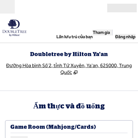
Bỏ qua nội dung
Mở
Tham gia
Lần lưu trú của bạn
Đăng nhập
Doubletree by Hilton Ya'an
,
M
Đường Hòa bình Số 2, tỉnh Tứ Xuyên, Ya'an, 625000, Trung
Quốc
Ẩm thực và đồ uống
Game Room (Mahjong/Cards)