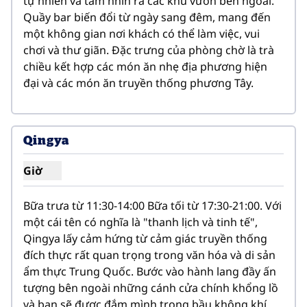
tự nhiên và tầm nhìn ra các khu vườn bên ngoài. 
Quầy bar biến đổi từ ngày sang đêm, mang đến 
một không gian nơi khách có thể làm việc, vui 
chơi và thư giãn. Đặc trưng của phòng chờ là trà 
chiều kết hợp các món ăn nhẹ địa phương hiện 
đại và các món ăn truyền thống phương Tây.
1
/
3
hình ảnh trước
hình ản
1/3
Qingya
Giờ
Hiển thị giờ cho Qingya
Bữa trưa từ 11:30-14:00 Bữa tối từ 17:30-21:00. Với 
một cái tên có nghĩa là "thanh lịch và tinh tế", 
Qingya lấy cảm hứng từ cảm giác truyền thống 
đích thực rất quan trọng trong văn hóa và di sản 
ẩm thực Trung Quốc. Bước vào hành lang đầy ấn 
tượng bên ngoài những cánh cửa chính khổng lồ 
và bạn sẽ được đắm mình trong bầu không khí 