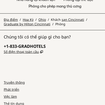
Phòng cho phép mang thú cưng
Địa điểm
/
Hoa Kỳ
/
Ohio
/
Khách
sạn Cincinnati
/
Graduate by Hilton Cincinnati
/
Phòng
Chúng tôi có thể giúp gì cho bạn?
Điện thoại:
+1-833-GRADHOTELS
,
Mở thẻ mới
Số điện thoại toàn cầu
INSTAGRAM
KHÁC
,
MỞ TAB MỚI
,
MỞ TAB MỚI
Truyền thông
Phát triển
Việc làm
Thẻ tín dụng