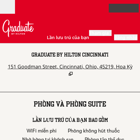
Bỏ qua nội dung
Mở
Tham gia
Lần lưu trú của bạn
Đăng nhập
GRADUATE BY HILTON CINCINNATI
,
M
151 Goodman Street, Cincinnati, Ohio, 45219, Hoa Kỳ
PHÒNG VÀ PHÒNG SUITE
LẦN LƯU TRÚ CỦA BẠN BAO GỒM
WiFi miễn phí
Phòng không hút thuốc
Nhà hàng tại khách sạn
Phòng tập thể dục