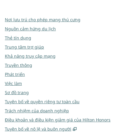
,
Mở tab mới
,
Mở tab mới
,
Mở tab mới
Nơi lưu trú cho phép mang thú cưng
Nguồn cảm hứng du lịch
Thẻ tín dụng
Trung tâm trợ giúp
Khả năng truy cập mạng
Truyền thông
Phát triển
Việc làm
Sơ đồ trang
Tuyên bố về quyền riêng tư toàn cầu
Trách nhiệm của doanh nghiệp
Điều khoản và điều kiện giảm giá của Hilton Honors
,
Mở thẻ mới
Tuyên bố về nô lệ và buôn người