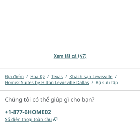
Xem tất cả (47)
Địa điểm
/
Hoa Kỳ
/
Texas
/
Khách sạn Lewisville
/
Home2 Suites by Hilton Lewisville Dallas
/
Bộ sưu tập
Chúng tôi có thể giúp gì cho bạn?
Điện thoại:
+1-877-6HOME02
,
Mở thẻ mới
Số điện thoại toàn cầu
x
facebook
instagram