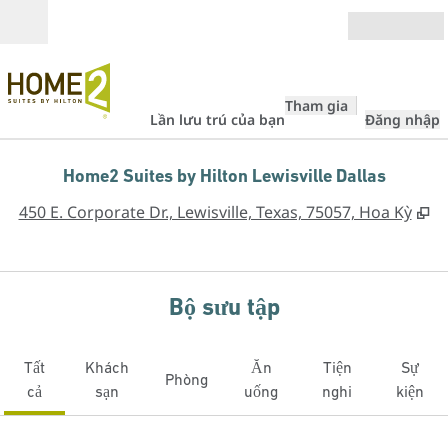
Bỏ qua nội dung
Mở
Tham gia
Lần lưu trú của bạn
Đăng nhập
Home2 Suites by Hilton Lewisville Dallas
,
M
450 E. Corporate Dr., Lewisville, Texas, 75057, Hoa Kỳ
Bộ sưu tập
Tất
Khách
Ăn
Tiện
Sự
Phòng
cả
sạn
uống
nghi
kiện