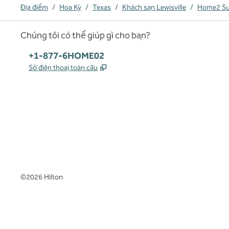
Địa điểm
/
Hoa Kỳ
/
Texas
/
Khách sạn Lewisville
/
Home2 Suit
Chúng tôi có thể giúp gì cho bạn?
Điện thoại:
+1-877-6HOME02
,
Mở thẻ mới
Số điện thoại toàn cầu
x
facebook
instagram
,
Mở tab mới
,
Mở tab mới
,
Mở tab mới
©
2026
Hilton