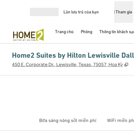
Bỏ qua nội dung
Lần lưu trú của bạn
Tham gia
Mở menu
Trang chủ
Phòng
Thông tin khách sạ
Home2 Suites by Hilton Lewisville Dal
,
M
450 E. Corporate Dr., Lewisville, Texas, 75057, Hoa Kỳ
Bữa sáng nóng sốt miễn phí
WiFi miễn ph