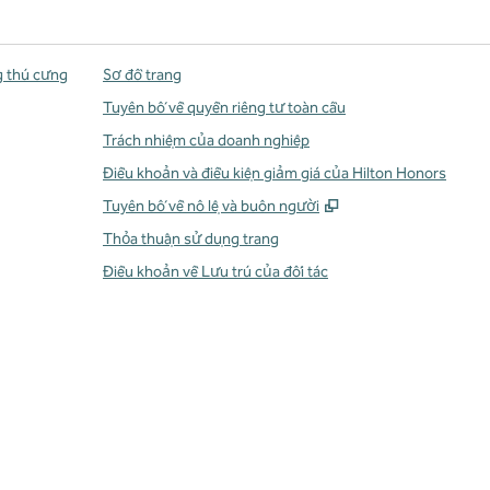
g thú cưng
Sơ đồ trang
Tuyên bố về quyền riêng tư toàn cầu
Trách nhiệm của doanh nghiệp
Điều khoản và điều kiện giảm giá của Hilton Honors
,
Mở thẻ mới
Tuyên bố về nô lệ và buôn người
Thỏa thuận sử dụng trang
Điều khoản về Lưu trú của đối tác