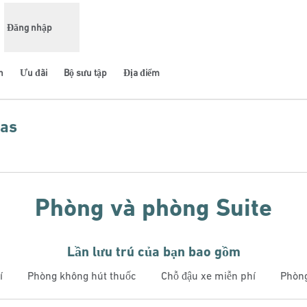
Đăng nhập
n
Ưu đãi
Bộ sưu tập
Địa điểm
las
ở thẻ mới
Phòng và phòng Suite
Lần lưu trú của bạn bao gồm
í
Phòng không hút thuốc
Chỗ đậu xe miễn phí
Phòng