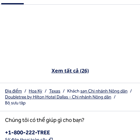
Xem tất cả (26)
Địa điểm
/
Hoa Kỳ
/
Texas
/
Khách
sạn Chi nhánh Nông dân
/
Doubletree by Hilton Hotel Dallas - Chi nhánh Nông dân
/
Bộ sưu tập
Chúng tôi có thể giúp gì cho bạn?
Điện thoại:
+1-800-222-TREE
,
Mở thẻ mới
Số điện thoại toàn cầu