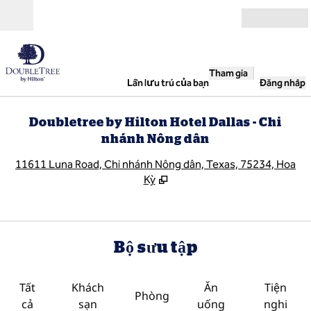
Bỏ qua nội dung
Mở
Tham gia
Lần lưu trú của bạn
Đăng nhập
Doubletree by Hilton Hotel Dallas - Chi
nhánh Nông dân
,
M
11611 Luna Road, Chi nhánh Nông dân, Texas, 75234, Hoa
Kỳ
Bộ sưu tập
Tất
Khách
Ăn
Tiện
Phòng
cả
sạn
uống
nghi