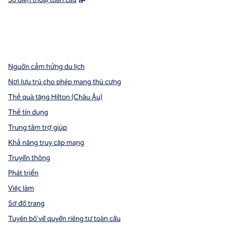
x
facebook
instagram
,
Mở tab mới
,
Mở tab mới
,
Mở tab mới
Nguồn cảm hứng du lịch
Nơi lưu trú cho phép mang thú cưng
Thẻ quà tặng Hilton (Châu Âu)
Thẻ tín dụng
Trung tâm trợ giúp
Khả năng truy cập mạng
Truyền thông
Phát triển
Việc làm
Sơ đồ trang
Tuyên bố về quyền riêng tư toàn cầu