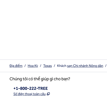
Địa điểm
/
Hoa Kỳ
/
Texas
/
Khách
sạn Chi nhánh Nông dân
/
Chúng tôi có thể giúp gì cho bạn?
Điện thoại:
+1-800-222-TREE
,
Mở thẻ mới
Số điện thoại toàn cầu