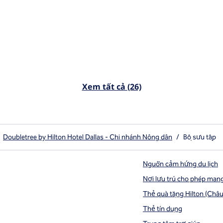
Xem tất cả (26)
Doubletree by Hilton Hotel Dallas - Chi nhánh Nông dân
/
Bộ sưu tập
Nguồn cảm hứng du lịch
Nơi lưu trú cho phép man
Thẻ quà tặng Hilton (Châu
Thẻ tín dụng