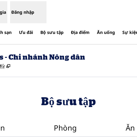
gia
Đăng nhập
ch sạn
Ưu đãi
Bộ sưu tập
Địa điểm
Ăn uống
Sự kiệ
s - Chi nhánh Nông dân
,
Mở thẻ mới
 Kỳ
Bộ sưu tập
ạn
Phòng
Ăn