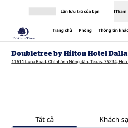
Bỏ qua nội dung
Lần lưu trú của bạn
Tham 
Mở menu
Trang chủ
Phòng
Thông tin khá
Doubletree by Hilton Hotel Dalla
11611 Luna Road, Chi nhánh Nông dân, Texas, 75234, Hoa
Tất cả
Khách s