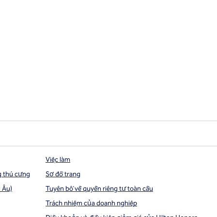
Việc làm
g thú cưng
Sơ đồ trang
 Âu)
Tuyên bố về quyền riêng tư toàn cầu
Trách nhiệm của doanh nghiệp