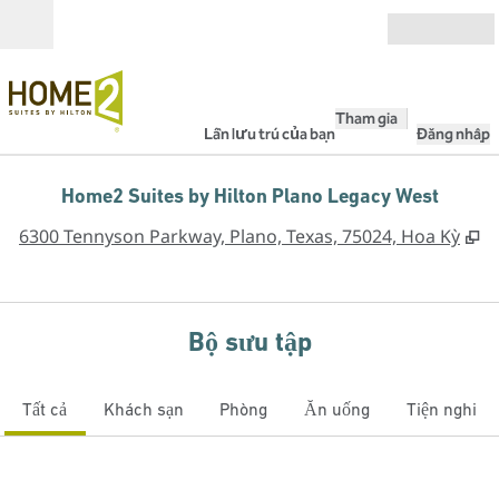
Bỏ qua nội dung
Mở
Tham gia
Lần lưu trú của bạn
Đăng nhập
Home2 Suites by Hilton Plano Legacy West
,
M
6300 Tennyson Parkway, Plano, Texas, 75024, Hoa Kỳ
Bộ sưu tập
Tất cả
Khách sạn
Phòng
Ăn uống
Tiện nghi