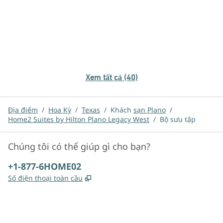
Xem tất cả (40)
Địa điểm
/
Hoa Kỳ
/
Texas
/
Khách
sạn Plano
/
Home2 Suites by Hilton Plano Legacy West
/
Bộ sưu tập
Chúng tôi có thể giúp gì cho bạn?
Điện thoại:
+1-877-6HOME02
,
Mở thẻ mới
Số điện thoại toàn cầu
x
facebook
instagram
,
Mở tab mới
,
Mở tab mới
,
Mở tab mới