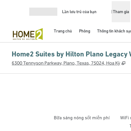
Bỏ qua nội dung
Lần lưu trú của bạn
Tham gia
Mở menu
Trang chủ
Phòng
Thông tin khách sạ
Home2 Suites by Hilton Plano Legacy
,
M
6300 Tennyson Parkway, Plano, Texas, 75024, Hoa Kỳ
Bữa sáng nóng sốt miễn phí
WiFi 