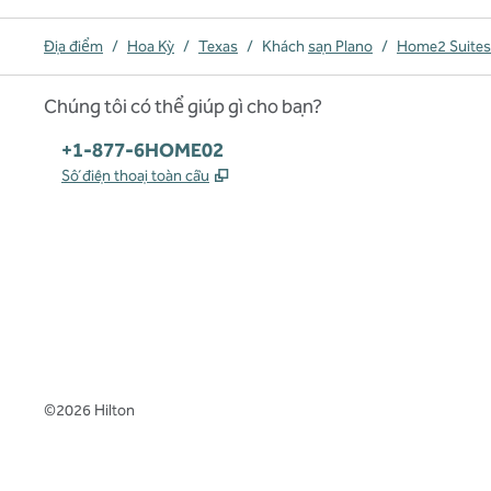
Địa điểm
/
Hoa Kỳ
/
Texas
/
Khách
sạn Plano
/
Home2 Suites 
Chúng tôi có thể giúp gì cho bạn?
Điện thoại:
+1-877-6HOME02
,
Mở thẻ mới
Số điện thoại toàn cầu
x
facebook
instagram
,
Mở tab mới
,
Mở tab mới
,
Mở tab mới
©
2026
Hilton