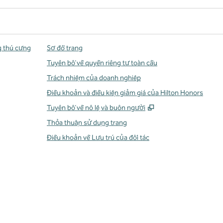
g thú cưng
Sơ đồ trang
Tuyên bố về quyền riêng tư toàn cầu
Trách nhiệm của doanh nghiệp
Điều khoản và điều kiện giảm giá của Hilton Honors
,
Mở thẻ mới
Tuyên bố về nô lệ và buôn người
Thỏa thuận sử dụng trang
Điều khoản về Lưu trú của đối tác