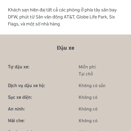
Khách sạn hiện đại tất cả các phòng ở phía tây sân bay
DFW, phút từ Sân vận động AT&T, Globe Life Park, Six
Flags, và một số nhà hàng
Đậu xe
Tự đậu xe:
Miễn phí
Tại chỗ
Dịch vụ đậu xe hộ:
Không có sẵn
Sạc xe điện:
Không có
An ninh:
Không có
Mái che:
Không có