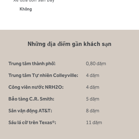
Không
Những địa điểm gần khách sạn
Trung tâm thành phố:
0,80 dặm
Trung tâm Tự nhiên Colleyville:
4 dặm
Công viên nước NRH2O:
4 dặm
Bảo tàng C.R. Smith:
5 dặm
Sân vận động AT&T:
8 dặm
Sáu lá cờ trên Texas®:
11 dặm