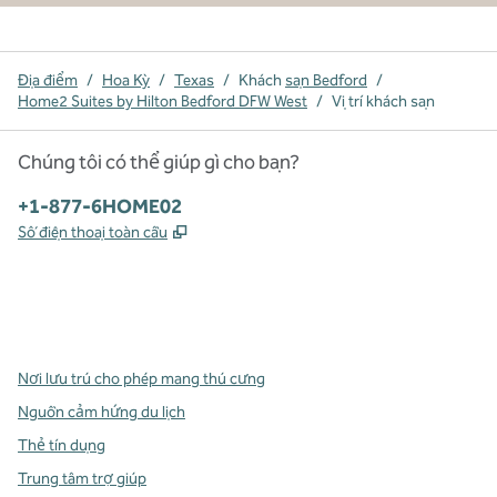
Địa điểm
/
Hoa Kỳ
/
Texas
/
Khách
sạn Bedford
/
Home2 Suites by Hilton Bedford DFW West
/
Vị trí khách sạn
Chúng tôi có thể giúp gì cho bạn?
Điện thoại:
+1-877-6HOME02
,
Mở thẻ mới
Số điện thoại toàn cầu
x
facebook
instagram
,
Mở tab mới
,
Mở tab mới
,
Mở tab mới
Nơi lưu trú cho phép mang thú cưng
Nguồn cảm hứng du lịch
Thẻ tín dụng
Trung tâm trợ giúp