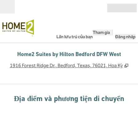
Bỏ qua nội dung
Mở
Tham gia
Lần lưu trú của bạn
Đăng nhập
Home2 Suites by Hilton Bedford DFW West
,
Mở 
1916 Forest Ridge Dr., Bedford, Texas, 76021, Hoa Kỳ
Địa điểm và phương tiện di chuyển