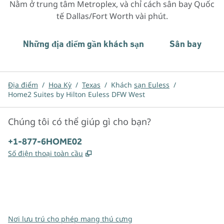
Nằm ở trung tâm Metroplex, và chỉ cách sân bay Quốc
tế Dallas/Fort Worth vài phút.
Những địa điểm gần khách sạn
Sân bay
Địa điểm
/
Hoa Kỳ
/
Texas
/
Khách
sạn Euless
/
Home2 Suites by Hilton Euless DFW West
Chúng tôi có thể giúp gì cho bạn?
Điện thoại:
+1-877-6HOME02
,
Mở thẻ mới
Số điện thoại toàn cầu
x
facebook
instagram
,
Mở tab mới
,
Mở tab mới
,
Mở tab mới
Nơi lưu trú cho phép mang thú cưng