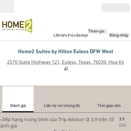
Bỏ qua nội dung
Mở
Tham gia
Lần lưu trú của bạn
Đăng nhập
Home2 Suites by Hilton Euless DFW West
,
M
2570 State Highway 121, Euless, Texas, 76039, Hoa Kỳ
1
/
12
hình ảnh trước
hình
1/12
Liên hệ với chúng tôi
Đánh giá
Liên hệ với chúng tôi
Thời gian đến
3.9
(
33
)