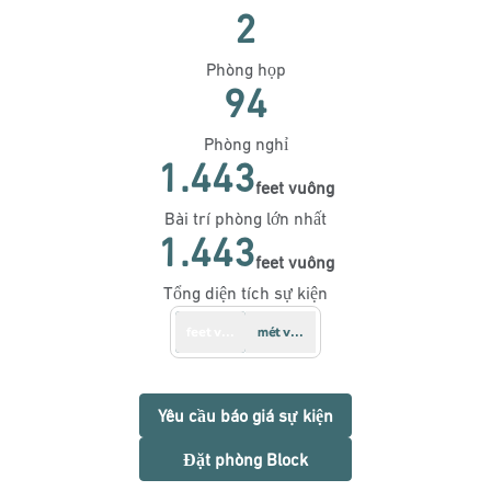
2
Phòng họp
94
Phòng nghỉ
1.443
feet vuông
Feet vuông
Bài trí phòng lớn nhất
1.443
feet vuông
Feet vuông
Tổng diện tích sự kiện
feet vuông
mét vuông
,
Mở tab mới
Yêu cầu báo giá sự kiện
,
Mở tab mới
Đặt phòng Block