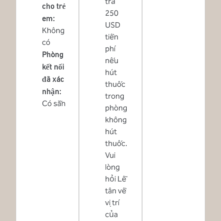
trả
cho trẻ
250
em
:
USD
Không
tiền
có
phí
Phòng
nếu
kết nối
hút
đã xác
thuốc
nhận
:
trong
Có sẵn
phòng
không
hút
thuốc.
Vui
lòng
hỏi Lễ
tân về
vị trí
của