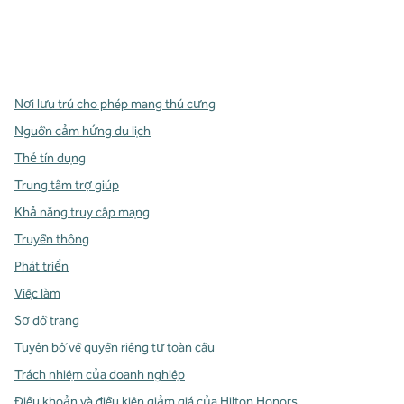
x
facebook
instagram
,
Mở tab mới
,
Mở tab mới
,
Mở tab mới
Nơi lưu trú cho phép mang thú cưng
Nguồn cảm hứng du lịch
Thẻ tín dụng
Trung tâm trợ giúp
Khả năng truy cập mạng
Truyền thông
Phát triển
Việc làm
Sơ đồ trang
Tuyên bố về quyền riêng tư toàn cầu
Trách nhiệm của doanh nghiệp
Điều khoản và điều kiện giảm giá của Hilton Honors