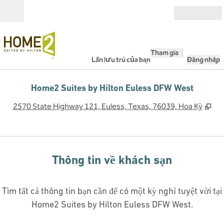
Bỏ qua nội dung
Mở
Tham gia
Lần lưu trú của bạn
Đăng nhập
Home2 Suites by Hilton Euless DFW West
,
Mở
2570 State Highway 121, Euless, Texas, 76039, Hoa Kỳ
Thông tin về khách sạn
Tìm tất cả thông tin bạn cần để có một kỳ nghỉ tuyệt vời tại
Home2 Suites by Hilton Euless DFW West.