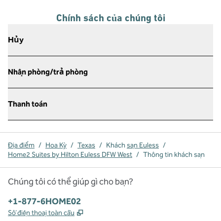
Chính sách của chúng tôi
Hủy
Nhận phòng/trả phòng
Thanh toán
Địa điểm
/
Hoa Kỳ
/
Texas
/
Khách
sạn Euless
/
Home2 Suites by Hilton Euless DFW West
/
Thông tin khách sạn
Chúng tôi có thể giúp gì cho bạn?
Điện thoại:
+1-877-6HOME02
,
Mở thẻ mới
Số điện thoại toàn cầu