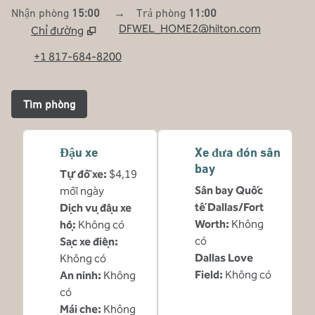
Nhận phòng
15:00
→
Trả phòng
11:00
DFWEL_HOME2@hilton.com
Chỉ đường
,
Mở tab mới
+1 817-684-8200
Tìm phòng
Đậu xe
Xe đưa đón sân
bay
Tự đỗ xe
:
$4,19
Sân bay Quốc
mỗi ngày
tế Dallas/Fort
Dịch vụ đậu xe
Worth
:
Không
hộ
:
Không có
có
Sạc xe điện
:
Dallas Love
Không có
Field
:
Không có
An ninh
:
Không
có
Mái che
:
Không