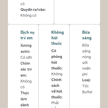
có
Quyền ra/vào
:
Không có
Dịch vụ
Không
Bữa
trẻ em
hút
sáng
thuốc
Bữa
Xương
Có
sáng
sườn
:
phòng
nóng
Có sẵn
hút
sốt
Chăm
thuốc:
miễn
sóc trẻ
Không
phí
em
:
Chính
Loại:
Không
sách
Tiệc
có
về hút
Buffet
Thực
thuốc:
đơn
Phải
dành