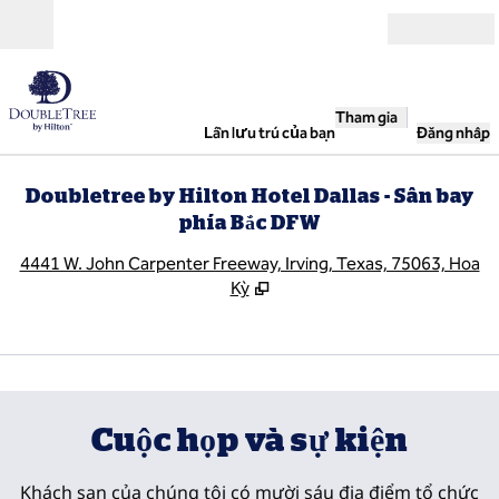
Bỏ qua nội dung
Mở
Tham gia
Lần lưu trú của bạn
Đăng nhập
Doubletree by Hilton Hotel Dallas - Sân bay
phía Bắc DFW
,
M
4441 W. John Carpenter Freeway, Irving, Texas, 75063, Hoa
Kỳ
1
/
7
hình ảnh trước
hình
1/7
Cuộc họp và sự kiện
Khách sạn của chúng tôi có mười sáu địa điểm tổ chức