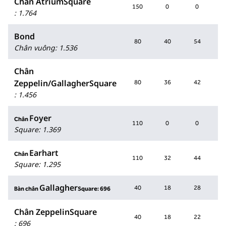
Chân AtriumSquare
150
0
0
2
:
1.764
Bond
80
40
54
1
Chân vuông
:
1.536
Chân
Zeppelin/GallagherSquare
80
36
42
1
:
1.456
Foyer
Chân
110
0
0
1
Square
:
1.369
Earhart
Chân
110
32
44
8
Square
:
1.295
Gallagher
40
18
28
7
Bàn chân
Square: 696
Chân ZeppelinSquare
40
18
22
7
:
696