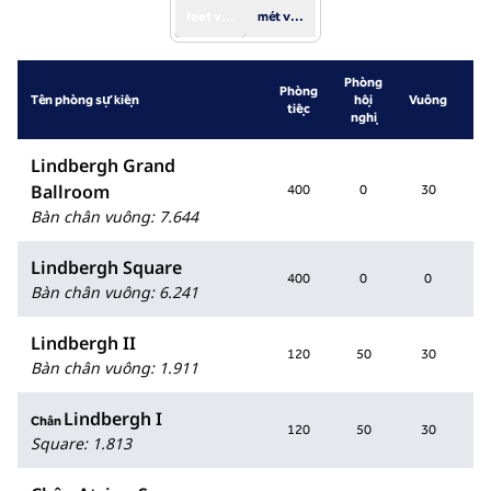
feet vuông
mét vuông
Phòng
Phòng
L
Tên phòng sự kiện
hội
Vuông
tiệc
t
nghị
Lindbergh Grand
Ballroom
400
0
30
10
Bàn chân vuông
:
7.644
Lindbergh Square
400
0
0
8
Bàn chân vuông
:
6.241
Lindbergh II
120
50
30
1
Bàn chân vuông
:
1.911
Lindbergh I
Chân
120
50
30
1
Square
:
1.813