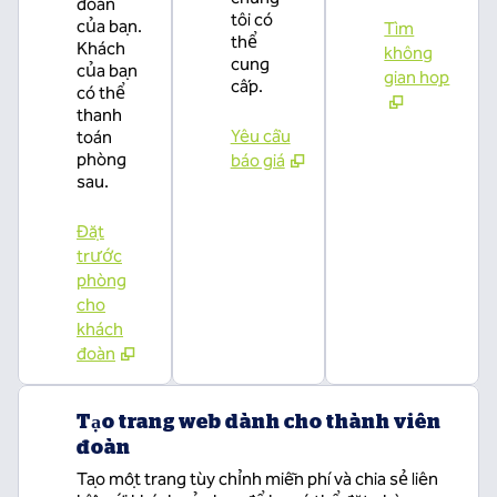
đoàn
tôi có
của bạn.
Tìm
thể
Khách
không
cung
của bạn
gian họp
cấp.
có thể
thanh
Yêu cầu
toán
phòng
báo giá
sau.
Đặt
trước
phòng
cho
khách
đoàn
Tạo trang web dành cho thành viên
đoàn
Tạo một trang tùy chỉnh miễn phí và chia sẻ liên