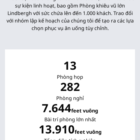
sự kiện linh hoạt, bao gồm Phòng khiêu vũ lớn
Lindbergh với sức chứa lên đến 1.000 khách. Trao đổi
với nhóm lập kế hoạch của chúng tôi để tạo ra các lựa
chọn phục vụ ăn uống tùy chỉnh.
13
Phòng họp
282
Phòng nghỉ
7.644
feet vuông
Feet vuông
Bài trí phòng lớn nhất
13.910
feet vuông
Feet vuông