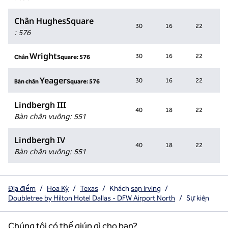
Chân HughesSquare
30
16
22
5
:
576
Wright
30
16
22
5
Chân
Square: 576
Yeager
30
16
22
5
Bàn chân
Square: 576
Lindbergh III
40
18
22
5
Bàn chân vuông
:
551
Lindbergh IV
40
18
22
5
Bàn chân vuông
:
551
Địa điểm
/
Hoa Kỳ
/
Texas
/
Khách
sạn Irving
/
Doubletree by Hilton Hotel Dallas - DFW Airport North
/
Sự kiện
Chúng tôi có thể giúp gì cho bạn?