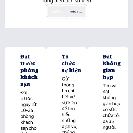
Tổng diện tích sự kiện
feet vuông
mét vuông
Đặt
Tổ
Đặt
trước
chức
không
phòng
sự kiện
gian
khách
họp
Gửi
sạn
thông
Tìm và
tin chi
đặt
Đặt
tiết về
không
trước
sự kiện
gian họp
ngay từ
để tìm
có sức
10-25
hiểu
chứa tối
phòng
những
đa 35
khách
dịch vụ
người.
sạn cho
chúng