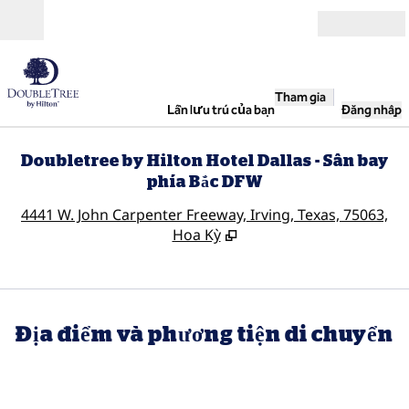
Bỏ qua nội dung
Mở
Tham gia
Lần lưu trú của bạn
Đăng nhập
Doubletree by Hilton Hotel Dallas - Sân bay
phía Bắc DFW
,
M
4441 W. John Carpenter Freeway, Irving, Texas, 75063,
Hoa Kỳ
Địa điểm và phương tiện di chuyển