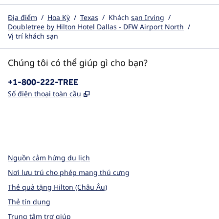
Địa điểm
/
Hoa Kỳ
/
Texas
/
Khách
sạn Irving
/
Doubletree by Hilton Hotel Dallas - DFW Airport North
/
Vị trí khách sạn
Chúng tôi có thể giúp gì cho bạn?
Điện thoại:
+1-800-222-TREE
,
Mở thẻ mới
Số điện thoại toàn cầu
x
facebook
instagram
,
Mở tab mới
,
Mở tab mới
,
Mở tab mới
Nguồn cảm hứng du lịch
Nơi lưu trú cho phép mang thú cưng
Thẻ quà tặng Hilton (Châu Âu)
Thẻ tín dụng
Trung tâm trợ giúp