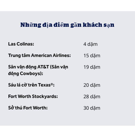
Những địa điểm gần khách sạn
4 dặm
Las Colinas:
15 dặm
Trung tâm American Airlines:
19 dặm
Sân vận động AT&T (Sân vận
động Cowboys):
20 dặm
Sáu lá cờ trên Texas®:
28 dặm
Fort Worth Stockyards:
30 dặm
Sở thú Fort Worth: