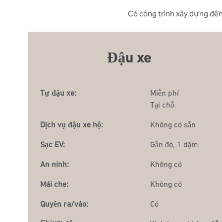
Có công trình xây dựng đến t
Đậu xe
Tự đậu xe:
Miễn phí
Tại chỗ
Dịch vụ đậu xe hộ:
Không có sẵn
Sạc EV:
Gần đó, 1 dặm
An ninh:
Không có
Mái che:
Không có
Quyền ra/vào:
Có