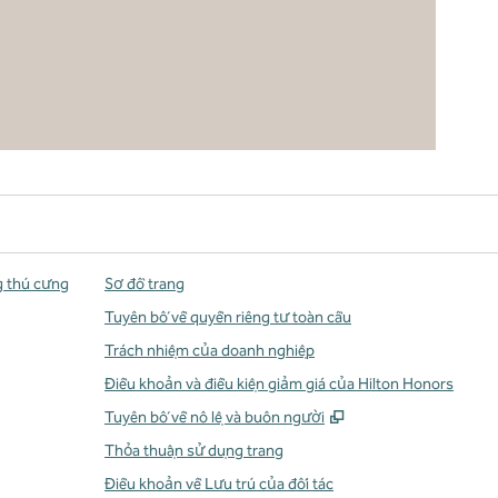
g thú cưng
Sơ đồ trang
Tuyên bố về quyền riêng tư toàn cầu
Trách nhiệm của doanh nghiệp
Điều khoản và điều kiện giảm giá của Hilton Honors
,
Mở thẻ mới
Tuyên bố về nô lệ và buôn người
Thỏa thuận sử dụng trang
Điều khoản về Lưu trú của đối tác