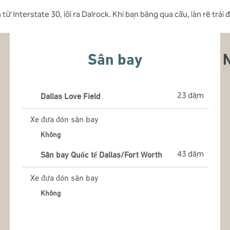
ừ Interstate 30, lối ra Dalrock. Khi bạn băng qua cầu, làn rẽ trá
Sân bay
23 dặm
Dallas Love Field
Xe đưa đón sân bay
Không
43 dặm
Sân bay Quốc tế Dallas/Fort Worth
Xe đưa đón sân bay
Không