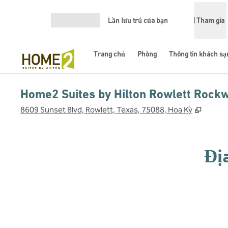
Bỏ qua nội dung
Lần lưu trú của bạn
Tham gia
Mở menu
Trang chủ
Phòng
Thông tin khách sạ
Home2 Suites by Hilton Rowlett Rockw
,
Mở th
8609 Sunset Blvd, Rowlett, Texas, 75088, Hoa Kỳ
Đị