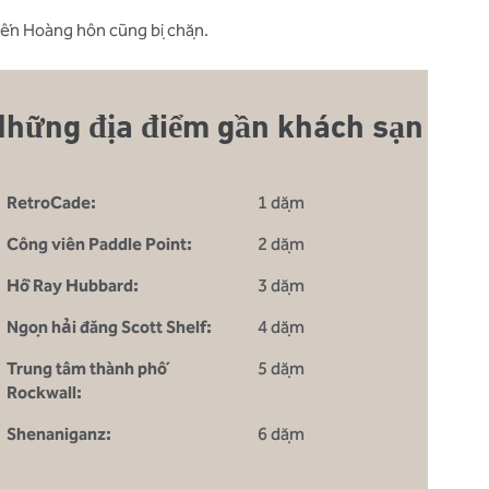
i đến Hoàng hôn cũng bị chặn.
Những địa điểm gần khách sạn
RetroCade:
1 dặm
Công viên Paddle Point:
2 dặm
Hồ Ray Hubbard:
3 dặm
Ngọn hải đăng Scott Shelf:
4 dặm
Trung tâm thành phố
5 dặm
Rockwall:
Shenaniganz:
6 dặm