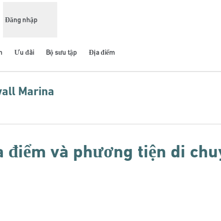
Đăng nhập
n
Ưu đãi
Bộ sưu tập
Địa điểm
all Marina
ẻ mới
a điểm và phương tiện di chu