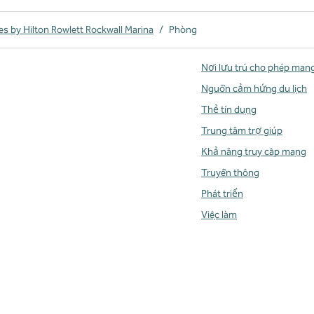
s by Hilton Rowlett Rockwall Marina
/
Phòng
Nơi lưu trú cho phép man
Nguồn cảm hứng du lịch
Thẻ tín dụng
Trung tâm trợ giúp
Khả năng truy cập mạng
Truyền thông
Phát triển
Việc làm