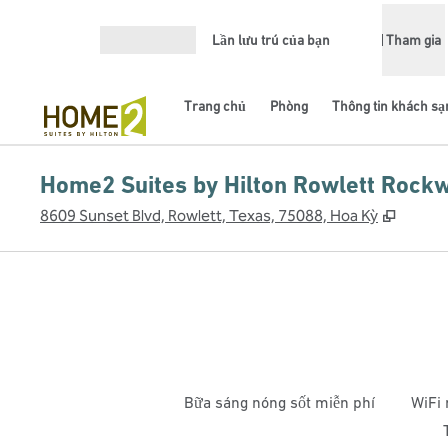
Bỏ qua nội dung
Lần lưu trú của bạn
Tham gia
Mở menu
Trang chủ
Phòng
Thông tin khách sạ
Home2 Suites by Hilton Rowlett Rockw
,
Mở th
8609 Sunset Blvd, Rowlett, Texas, 75088, Hoa Kỳ
Bữa sáng nóng sốt miễn phí
WiFi 