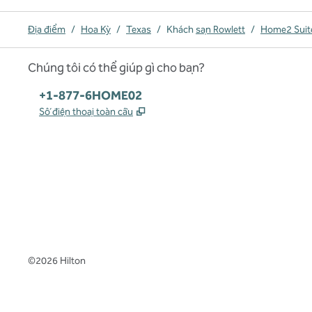
Địa điểm
/
Hoa Kỳ
/
Texas
/
Khách
sạn Rowlett
/
Home2 Suite
Chúng tôi có thể giúp gì cho bạn?
Điện thoại:
+1-877-6HOME02
,
Mở thẻ mới
Số điện thoại toàn cầu
x
facebook
instagram
,
Mở tab mới
,
Mở tab mới
,
Mở tab mới
©
2026
Hilton