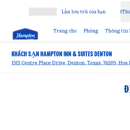
Bỏ qua nội dung
Lần lưu trú của bạn
Th
Mở menu
Trang chủ
Phòng
Thông tin 
KHÁCH SẠN HAMPTON INN & SUITES DENTON
1513 Centre Place Drive, Denton, Texas, 76205, Hoa
Đ