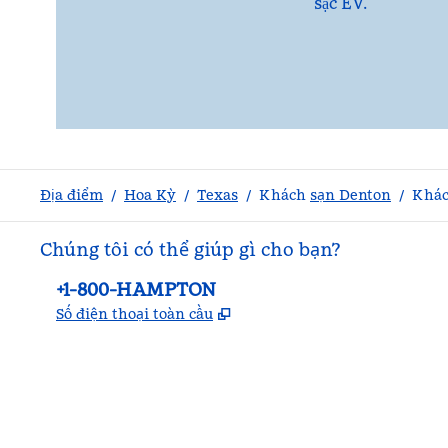
sạc EV.
Địa điểm
/
Hoa Kỳ
/
Texas
/
Khách
sạn Denton
/
Khác
Chúng tôi có thể giúp gì cho bạn?
Điện thoại:
+1-800-HAMPTON
,
Mở thẻ mới
Số điện thoại toàn cầu
facebook
x
instagram
,
Mở tab mới
,
Mở tab mới
,
Mở tab mới