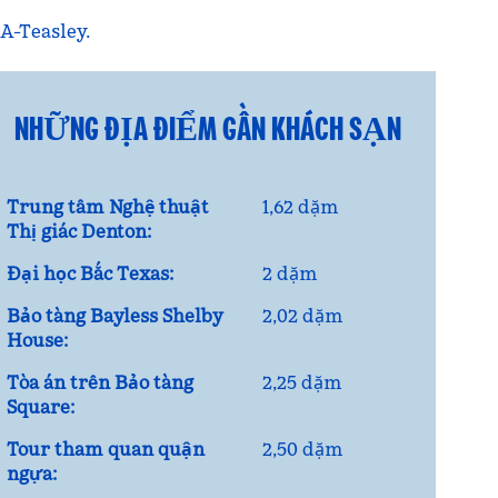
5A-Teasley.
NHỮNG ĐỊA ĐIỂM GẦN KHÁCH SẠN
Trung tâm Nghệ thuật
1,62 dặm
Thị giác Denton:
Đại học Bắc Texas:
2 dặm
Bảo tàng Bayless Shelby
2,02 dặm
House:
Tòa án trên Bảo tàng
2,25 dặm
Square:
Tour tham quan quận
2,50 dặm
ngựa: