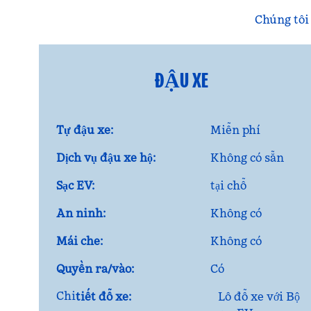
Chúng tôi 
ĐẬU XE
Tự đậu xe:
Miễn phí
Dịch vụ đậu xe hộ:
Không có sẵn
Sạc EV:
tại chỗ
An ninh:
Không có
Mái che:
Không có
Quyền ra/vào:
Có
Chi
tiết đỗ xe:
Lô đỗ xe với Bộ