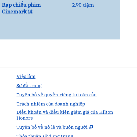
Rạp chiếu phim
2,90 dặm
Cinemark 14:
Việc làm
Sơ đồ trang
Tuyên bố về quyền riêng tư toàn cầu
Trách nhiệm của doanh nghiệp
Điều khoản và điều kiện giảm giá của Hilton
Honors
,
Mở thẻ mới
Tuyên bố về nô lệ và buôn người
Thỏa thuận sử dụng trang