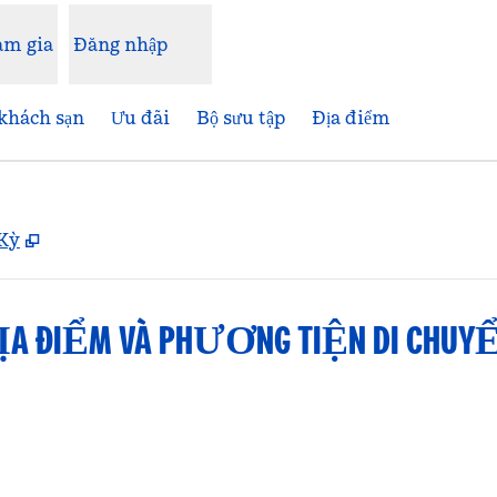
am gia
Đăng nhập
khách sạn
Ưu đãi
Bộ sưu tập
Địa điểm
,
Mở thẻ mới
 Kỳ
ỊA ĐIỂM VÀ PHƯƠNG TIỆN DI CHUY