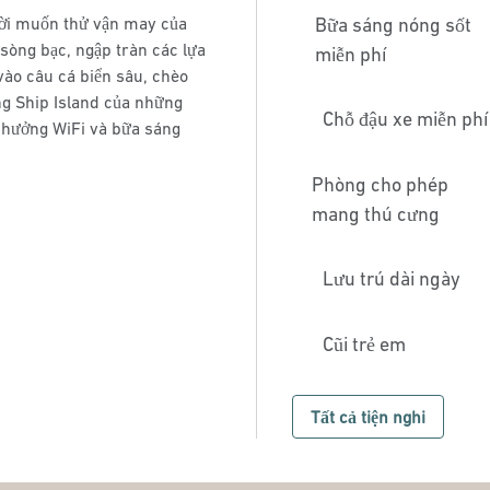
ười muốn thử vận may của
Bữa sáng nóng sốt
 sòng bạc, ngập tràn các lựa
miễn phí
vào câu cá biển sâu, chèo
ng Ship Island của những
Chỗ đậu xe miễn phí
 hưởng WiFi và bữa sáng
Phòng cho phép
mang thú cưng
Lưu trú dài ngày
Cũi trẻ em
Tất cả tiện nghi