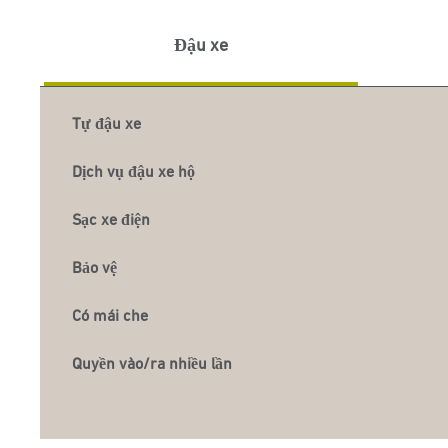
Đậu xe
Tự đậu xe
Dịch vụ đậu xe hộ
Sạc xe điện
Bảo vệ
Có mái che
Quyền vào/ra nhiều lần