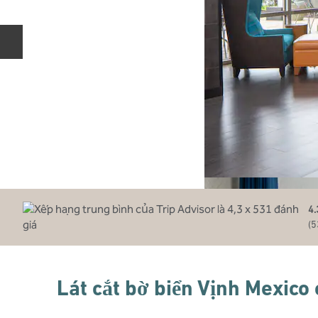
Trang chiếu trước
4.
(
5
Lát cắt bờ biển Vịnh Mexico