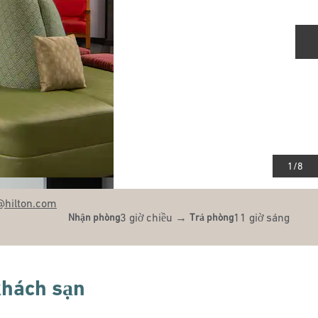
T
1
/
8
@hilton.com
3 giờ chiều
→
11 giờ sáng
Nhận phòng
Trả phòng
 khách sạn