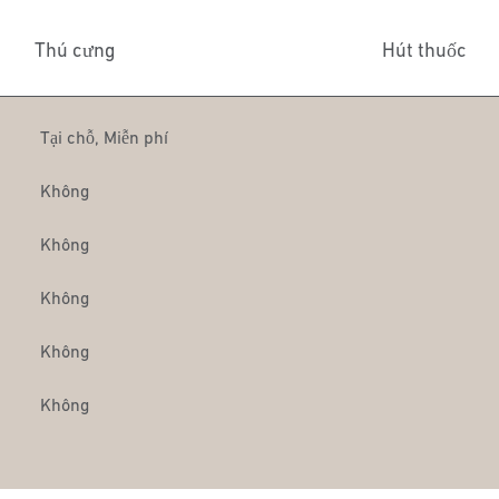
Thú cưng
Hút thuốc
Tại chỗ
,
Miễn phí
Không
Không
Không
Không
Không