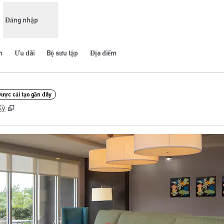
Đăng nhập
n
Ưu đãi
Bộ sưu tập
Địa điểm
ược cải tạo gần đây
,
Mở thẻ mới
Kỳ