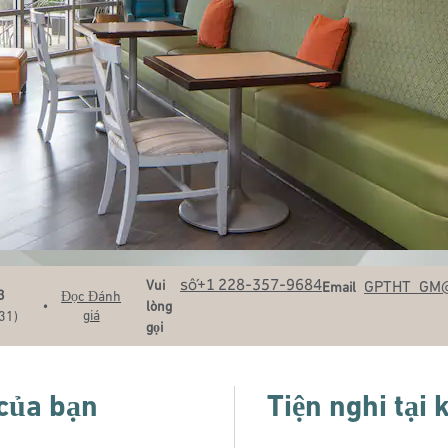
Gọi
Email
số+1 228-357-9684
Vui
GPTHT_GM
Email
3
Đọc Đánh
•
lòng
giá
31
)
gọi
 của bạn
Tiện nghi tại