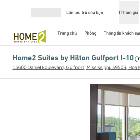
Bỏ qua nội dung
Lần lưu trú của bạn
Tham gia
Mở menu
Trang chủ
Phòng
Thông tin khách sạ
Home2 Suites by Hilton Gulfport I-10
Đ
15600 Daniel Boulevard, Gulfport, Mississippi, 39503, Hoa 