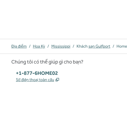
Địa điểm
/
Hoa Kỳ
/
Mississippi
/
Khách
sạn Gulfport
/
Home2
Chúng tôi có thể giúp gì cho bạn?
Điện thoại:
+1-877-6HOME02
,
Mở thẻ mới
Số điện thoại toàn cầu
x
facebook
instagram
,
Mở tab mới
,
Mở tab mới
,
Mở tab mới