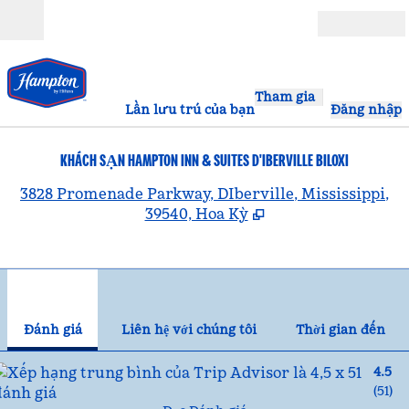
Bỏ qua nội dung
Mở
Tham gia
Lần lưu trú của bạn
Đăng nhập
KHÁCH SẠN HAMPTON INN & SUITES D'IBERVILLE BILOXI
,
3828 Promenade Parkway, DIberville, Mississippi,
39540, Hoa Kỳ
1
/
12
hình ảnh trước
hìn
1/12
Liên hệ với chúng tôi
Đánh giá
Liên hệ với chúng tôi
Thời gian đến
4.5
(
51
)