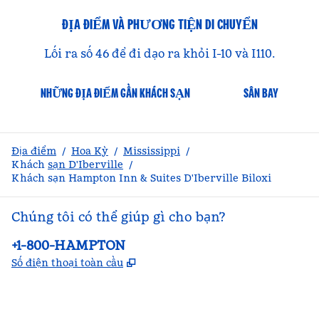
ĐỊA ĐIỂM VÀ PHƯƠNG TIỆN DI CHUYỂN
Lối ra số 46 để đi dạo ra khỏi I-10 và I110.
NHỮNG ĐỊA ĐIỂM GẦN KHÁCH SẠN
SÂN BAY
Địa điểm
/
Hoa Kỳ
/
Mississippi
/
Khách
sạn D'Iberville
/
Khách sạn Hampton Inn & Suites D'Iberville Biloxi
Chúng tôi có thể giúp gì cho bạn?
Điện thoại:
+1-800-HAMPTON
,
Mở thẻ mới
Số điện thoại toàn cầu
facebook
x
instagram
,
Mở tab mới
,
Mở tab mới
,
Mở tab mới