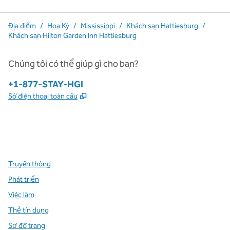
Địa điểm
/
Hoa Kỳ
/
Mississippi
/
Khách
sạn Hattiesburg
/
Khách sạn Hilton Garden Inn Hattiesburg
Chúng tôi có thể giúp gì cho bạn?
Điện thoại:
+1-877-STAY-HGI
,
Mở thẻ mới
Số điện thoại toàn cầu
x
facebook
instagram
,
Mở tab mới
,
Mở tab mới
,
Mở tab mới
Truyền thông
Phát triển
Việc làm
Thẻ tín dụng
Sơ đồ trang