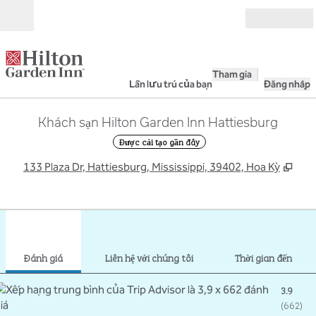
Bỏ qua nội dung
Mở
Tham gia
Lần lưu trú của bạn
Đăng nhập
Khách sạn Hilton Garden Inn Hattiesburg
Được cải tạo gần đây
,
Mở 
133 Plaza Dr, Hattiesburg, Mississippi, 39402, Hoa Kỳ
1
/
11
hình ảnh trước
hình
1/11
Liên hệ với chúng tôi
Đánh giá
Liên hệ với chúng tôi
Thời gian đến
3.9
(
662
)