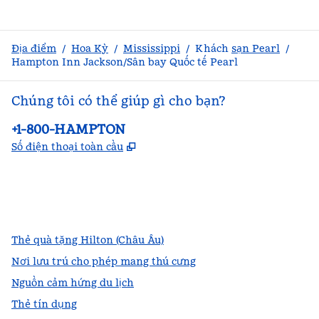
Địa điểm
/
Hoa Kỳ
/
Mississippi
/
Khách
sạn Pearl
/
Hampton Inn Jackson/Sân bay Quốc tế Pearl
Chúng tôi có thể giúp gì cho bạn?
Điện thoại:
+1-800-HAMPTON
,
Mở thẻ mới
Số điện thoại toàn cầu
facebook
x
instagram
,
Mở tab mới
,
Mở tab mới
,
Mở tab mới
Thẻ quà tặng Hilton (Châu Âu)
Nơi lưu trú cho phép mang thú cưng
Nguồn cảm hứng du lịch
Thẻ tín dụng