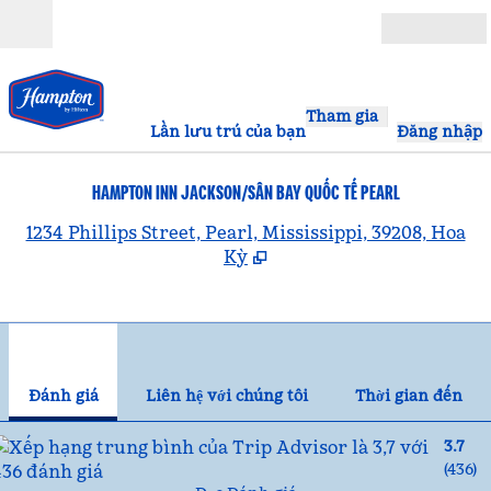
Bỏ qua nội dung
Mở
Tham gia
Lần lưu trú của bạn
Đăng nhập
HAMPTON INN JACKSON/SÂN BAY QUỐC TẾ PEARL
,
1234 Phillips Street, Pearl, Mississippi, 39208, Hoa
Kỳ
1
/
12
hình ảnh trước
hìn
1/12
Liên hệ với chúng tôi
Đánh giá
Liên hệ với chúng tôi
Thời gian đến
3.7
(
436
)