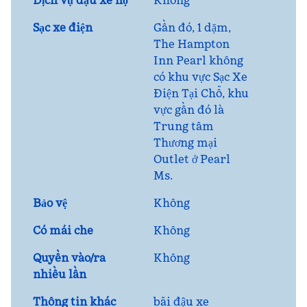
Dịch vụ đậu xe hộ
Không
Sạc xe điện
Gần đó, 1 dặm
,
The Hampton
Inn Pearl không
có khu vực Sạc Xe
Điện Tại Chỗ, khu
vực gần đó là
Trung tâm
Thương mại
Outlet ở Pearl
Ms.
Bảo vệ
Không
Có mái che
Không
Quyền vào/ra
Không
nhiều lần
Thông tin khác
bãi đậu xe